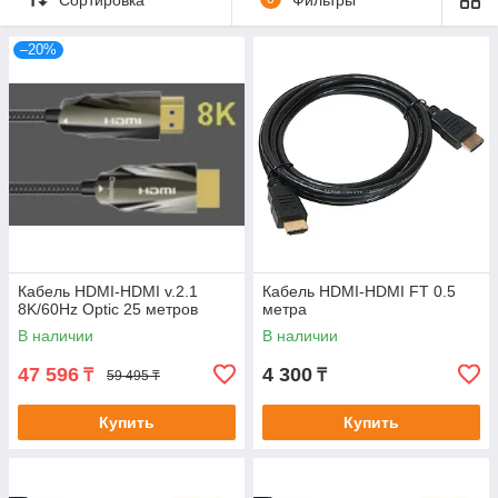
Для стабильной и согласованной
работы устройств потребуется
–20%
установить между ними соединение,
для чего могут потребоваться разные
аксессуары для коммутации – кабели,
переходники, разъемы, коннекторы и
многое другое.
Кабель HDMI-HDMI v.2.1
Кабель HDMI-HDMI FT 0.5
8K/60Hz Optic 25 метров
метра
В наличии
В наличии
47 596
4 300
₸
₸
59 495 ₸
Купить
Купить