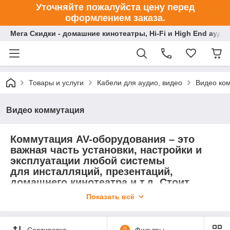
Уточняйте пожалуйста цену перед
оформлением заказа.
Мега Скидки - домашние кинотеатры, Hi-Fi и High End ауди
Товары и услуги
Кабели для аудио, видео
Видео ко
Видео коммутация
Коммутация AV-оборудования – это
важная часть установки, настройки и
эксплуатации любой системы
для инсталляций, презентаций,
домашнего кинотеатра и т.д. Стоит
понимать, что речь идет именно о
Показать всё
системе AV-аппаратуры, т.е. о
совместном использовании большого
количества разных устройств.
Сортировка
0
Фильтры