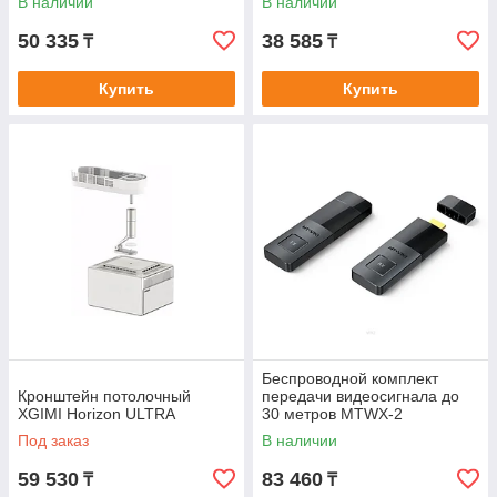
В наличии
В наличии
50 335
38 585
₸
₸
Купить
Купить
Беспроводной комплект
Кронштейн потолочный
передачи видеосигнала до
XGIMI Horizon ULTRA
30 метров МТWX-2
Под заказ
В наличии
59 530
83 460
₸
₸