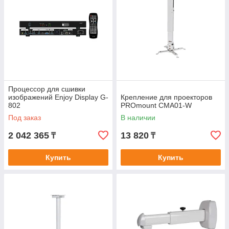
Процессор для сшивки
изображений Enjoy Display G-
Крепление для проекторов
802
PROmount CMA01-W
Под заказ
В наличии
2 042 365
13 820
₸
₸
Купить
Купить