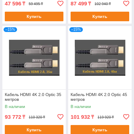
47 596
87 499
₸
₸
59 495 ₸
102 940 ₸
Купить
Купить
–15%
–15%
Кабель HDMI 4K 2.0 Optic 35
Кабель HDMI 4K 2.0 Optic 45
метров
метров
В наличии
В наличии
93 772
101 932
₸
₸
110 320 ₸
119 920 ₸
Купить
Купить