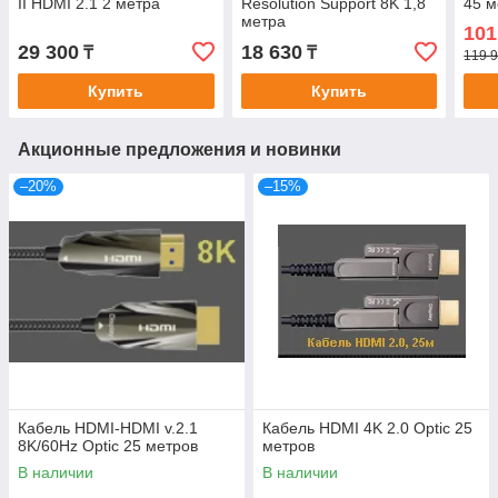
II HDMI 2.1 2 метра
Resolution Support 8K 1,8
45 м
метра
101
29 300
18 630
₸
₸
119 9
Купить
Купить
Акционные предложения и новинки
–20%
–15%
Кабель HDMI-HDMI v.2.1
Кабель HDMI 4K 2.0 Optic 25
8K/60Hz Optic 25 метров
метров
В наличии
В наличии