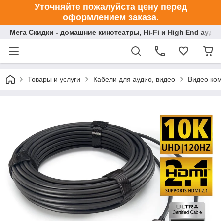
Уточняйте пожалуйста цену перед
оформлением заказа.
Мега Скидки - домашние кинотеатры, Hi-Fi и High End ауди
Товары и услуги
Кабели для аудио, видео
Видео ко