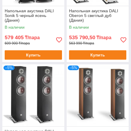
Напольная акустика DALI
Напольная акустика DALI
Sonik 5 черный ясень
Oberon 5 светлый дуб
(Дания)
(Дания)
В наличии
В наличии
579 405
535 790,50
₸/пара
₸/пара
609 900 ₸/пара
563 990 ₸/пара
Купить
Купить
–5%
–5%