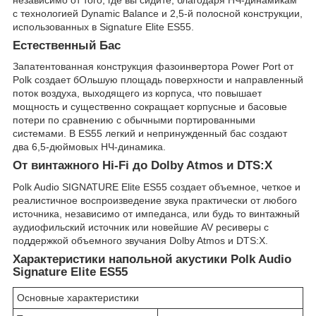
с технологией Dynamic Balance и 2,5-й полосной конструкции,
использованных в Signature Elite ES55.
Естественный Бас
Запатентованная конструкция фазоинвертора Power Port от
Polk создает бОльшую площадь поверхности и направленный
поток воздуха, выходящего из корпуса, что повышает
мощность и существенно сокращает корпусные и басовые
потери по сравнению с обычными портированными
системами. В ES55 легкий и непринужденный бас создают
два 6,5-дюймовых НЧ-динамика.
От винтажного Hi-Fi до Dolby Atmos и DTS:X
Polk Audio SIGNATURE Elite ES55 создает объемное, четкое и
реалистичное воспроизведение звука практически от любого
источника, независимо от импеданса, или будь то винтажный
аудиофильский источник или новейшие AV ресиверы с
поддержкой объемного звучания Dolby Atmos и DTS:X.
Характеристики напольной акустики Polk Audio
Signature Elite ES55
Основные характеристики