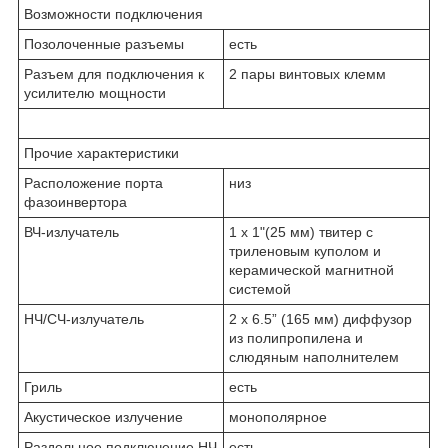
Возможности подключения
Позолоченные разъемы
есть
Разъем для подключения к
2 пары винтовых клемм
усилителю мощности
Прочие характеристики
Расположение порта
низ
фазоинвертора
ВЧ-излучатель
1 х 1"(25 мм) твитер с
триленовым куполом и
керамической магнитной
системой
НЧ/СЧ-излучатель
2 х 6.5” (165 мм) диффузор
из полипропилена и
слюдяным наполнителем
Гриль
есть
Акустическое излучение
монополярное
Раздельное подключение НЧ
есть