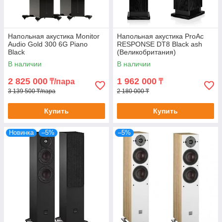
Напольная акустика Monitor
Напольная акустика ProAc
Audio Gold 300 6G Piano
RESPONSE DT8 Black ash
Black
(Великобритания)
В наличии
В наличии
2 825 000
1 962 000
₸/пара
₸
3 139 500 ₸/пара
2 180 000 ₸
Купить
Купить
Новинка
–5%
–5%