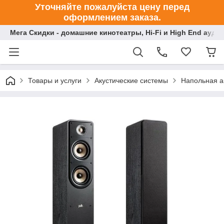
Уточняйте пожалуйста цену перед
оформлением заказа.
Мега Скидки - домашние кинотеатры, Hi-Fi и High End ауди
Товары и услуги
Акустические системы
Напольная а