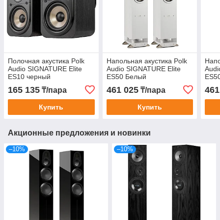
Полочная акустика Polk
Напольная акустика Polk
Напо
Audio SIGNATURE Elite
Audio SIGNATURE Elite
Audi
ES10 черный
ES50 Белый
ES5
165 135
461 025
461
₸/пара
₸/пара
Купить
Купить
Акционные предложения и новинки
–10%
–10%