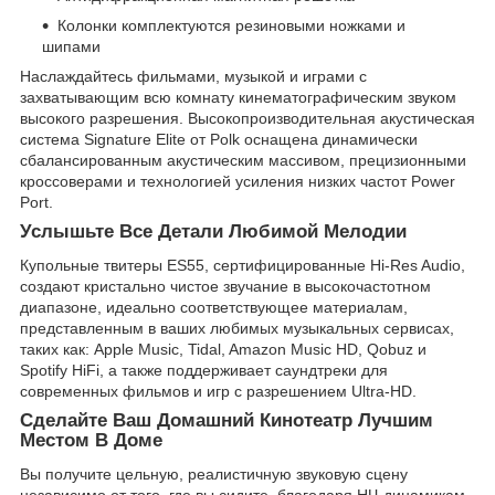
Колонки комплектуются резиновыми ножками и
шипами
Наслаждайтесь фильмами, музыкой и играми с
захватывающим всю комнату кинематографическим звуком
высокого разрешения. Высокопроизводительная акустическая
система Signature Elite от Polk оснащена динамически
сбалансированным акустическим массивом, прецизионными
кроссоверами и технологией усиления низких частот Power
Port.
Услышьте Все Детали Любимой Мелодии
Купольные твитеры ES55, сертифицированные Hi-Res Audio,
создают кристально чистое звучание в высокочастотном
диапазоне, идеально соответствующее материалам,
представленным в ваших любимых музыкальных сервисах,
таких как: Apple Music, Tidal, Amazon Music HD, Qobuz и
Spotify HiFi, а также поддерживает саундтреки для
современных фильмов и игр с разрешением Ultra-HD.
Сделайте Ваш Домашний Кинотеатр Лучшим
Местом В Доме
Вы получите цельную, реалистичную звуковую сцену
независимо от того, где вы сидите, благодаря НЧ-динамикам