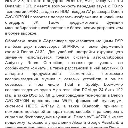
HDCP 2.3, а также стандартов HDR10+, HGL, Dolby Vision и
Dynamic HDR. Имеется возможность передачи звука с ТВ по
технологии eARC , а один из HDMI-входов AV-ресивера Denon
AVC-X6700H позволяет передавать изображение в новейшем
стандарте 8K. Также предусмотрена функция
масштабирования изображения с более низким разрешением
в более высокое.
Обработка звука в AV-ресивере производится мощным DSP
на базе двух процессоров SHARK+, а также фирменной
схемой Denon AL32. Для удобной настройки окружающего
звучания используется точная система автокалибровки
Audyssey Room Correction, позволяющая учесть все
особенности комнаты, а также расстановки в ней акустики. В
аппарате предусмотрена возможность потокового
воспроизведения музыки с сетевых устройств и on-line
сервисов, в том числе Tidal и Spotify. Возможно
воспроизведение аудио High resolution PCM до 24 бит / 192
кГц, а также DSD 5,6 МГц. Беспроводные технологии в Denon
AVC-X6700H представлены Wi-Fi, фирменной мультирум-
системой HEOS, AirPlay 2, а также Bluetooth, причем с
помощью последней аппарат также способен транслировать
сигнал на беспроводные наушники. Denon AVC-X6700H имеет
поддержку голосового управления Alexa и Google Assistant, а
также сертифицирован для использования в системах Roon.