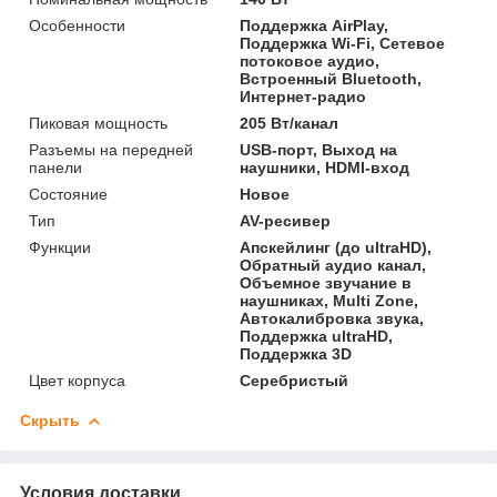
Особенности
Поддержка AirPlay,
Поддержка Wi-Fi, Сетевое
потоковое аудио,
Встроенный Bluetooth‎,
Интернет-радио
Пиковая мощность
205 Вт/канал
Разъемы на передней
USB-порт, Выход на
панели
наушники, HDMI-вход
Состояние
Новое
Тип
AV-ресивер
Функции
Апскейлинг (до ultraHD),
Обратный аудио канал,
Объемное звучание в
наушниках, Multi Zone,
Автокалибровка звука,
Поддержка ultraHD,
Поддержка 3D
Цвет корпуса
Серебристый
Скрыть
Условия доставки