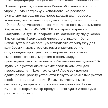
Помимо прочего, в компании Denon обратили внимание на
упрощенную настройку и использование ресивера.
Визуально направляя вас через каждый шаг процесса
установки, отмеченный наградами помощник по настройке
«Denon Setup Assistant» позволяет легко начать использоват
AV-ресивер Denon AVC-X6700H и сократить время их
настройки на пути к невероятно качественному звуку Denon.
Так как каждый домашний кинотеатр уникален, Denon
использует высококлассную технологию от Audyssey для
калибровки параметров системы в зависимости от
окружающего пространства, которая автоматически
выполняет точные измерения и оптимизирует
производительность ресивера, обеспечивая наилучшее 3D-
звучание с учетом акустических свойств комнаты для
прослушивания. Пакет технологий Audyssey должен
адаптировать работу устройства к акустике комнаты с учетом
особенностей помещения. В память системы можно
сохранить два пресета с разными настройками. Также
имеется быстрый выбор предустановок Quick Selects для
разных источников.