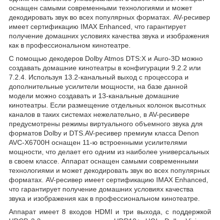
оснащен самыми современными технологиями и может
декодировать звук во всех популярных форматах. AV-ресивер
имеет сертификацию IMAX Enhanced, что гарантирует
получение домашних условиях качества звука и изображения
как в профессиональном кинотеатре.
С помощью декодеров Dolby Atmos DTS:X и Auro-3D можно
создавать домашние кинотеатры в конфигурации 9.2.2 или
7.2.4. Используя 13.2-канальный выход с процессора и
дополнительные усилители мощности, на базе данной
модели можно создавать и 13-канальные домашние
кинотеатры. Если размещение отдельных колонок высотных
каналов в таких системах нежелательно, в AV-ресивере
предусмотрены режимы виртуального объемного звука для
форматов Dolby и DTS.AV-ресивер премиум класса Denon
AVC-X6700H оснащен 11-ю встроенными усилителями
мощности, что делает его одним из наиболее универсальных
в своем классе. Аппарат оснащен самыми современными
технологиями и может декодировать звук во всех популярных
форматах. AV-ресивер имеет сертификацию IMAX Enhanced,
что гарантирует получение домашних условиях качества
звука и изображения как в профессиональном кинотеатре.
Аппарат имеет 8 входов HDMI и три выхода, с поддержкой