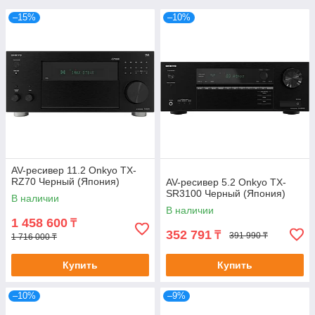
–15%
–10%
AV-ресивер 11.2 Onkyo TX-
RZ70 Черный (Япония)
AV-ресивер 5.2 Onkyo TX-
SR3100 Черный (Япония)
В наличии
В наличии
1 458 600
₸
352 791
₸
391 990 ₸
1 716 000 ₸
Купить
Купить
–10%
–9%