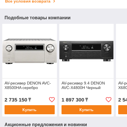
Все условия возврата
Подобные товары компании
AV-ресивер DENON AVC-
AV-ресивер 9.4 DENON
AV-
X8500HA серебро
AVC-X4800H Черный
X68
2 735 150
1 897 300
2 5
₸
₸
Купить
Купить
Акционные предложения и новинки