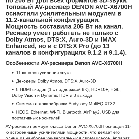
по 205 Вт для всех форматов 3D-звука.
Топовый AV-ресивер DENON AVC-X6700H
оснастили усилительным модулем в
11.2-канальной конфигурации.
Мощность составила 205 Вт на канал.
Ресивер умеет работать не только с
Dolby Atmos, DTS:X, Auro-3D и IMAX
Enhanced, но и с DTS:X Pro (до 13
каналов в конфигурациях 9.1.2 и 9.1.4).
Особенности AV-ресивера Denon AVC-X6700H
11 каналов усиления звука
Декодеры Dolby Atmos, DTS:X, Auro-3D
8 HDMI входов (1 с поддержкой 8K), HDR10+, HGL,
Dolby Vision и Dynamic HDR и 3 выхода
Система автокалибровки Audyssey MultEQ XT32
HEOS, Ethernet, Wi-Fi, Bluetooth, AirPlay2, USB для
портативных носителей
AV-ресивер премиум класса Denon AVC-X6700H оснащен 11-
ю встроенными усилителями мощности, что делает его
одним из наиболее универсальных в своем классе. Аппарат