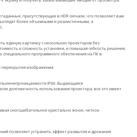
 к экрану и получать захватывающие эмоции от просмотра.
аданные, присутствующие в HDR сигнале, что позволяет вам
выглядят более объемными и реалистичными, а
о.
ть единую картинку с нескольких проекторов без
оимость и сложность установки, и повышая гибкость решения.
ю специального программного обеспечения на ПК в
о перекрытия изображения.
м пыленепроницаемости IP6X. Выдающаяся
сли долговечность использования проектора; все это имеет
чивая сногсшибательное кристально ясное, четкое
ний позволяет устранить эффект размытия и дрожания