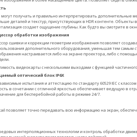
ое изображения и более насыщенные цвета. Позволяет сидеть ближе
сть
могут получать и правильно интерпретировать дополнительные мет
льше деталей и текстур, присутствующих в HDR контенте. Объекты 
тализация создает ощущение глубины. Как будто вы смотрите в окн
цессор обработки изображения
сор сшивки и коррекции геометрии изображения позволяет создава
ользования дополнительного оборудования, уменьшая тем самым ст
ображения настраивается либо на экране проектора, либо с помощь
дели.
тимость видеокарты с несколькими выходами с функцией частичног
аемый оптический блок IP6X
ависимые испытания и аттестацию по стандарту 60529 IEC с классо
ть в сочетании с отличной яркостью обеспечивает ведущую в отра
ачение для бесперебойной работы в режиме 24/7.
etail позволяет точно передавать всю информацию на экран, обеспе
редовых интерполяционных технологии и контроль обработки движе