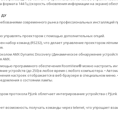
а формата 144 Гц (скорость обновления информации на экране) обе
 ДУ
требованиями современного рынка профессиональных инсталляций п
но управлять проектором с помощью дополнительных опций.
рен набор команд (RS232), что делает управление проектором лёгки
я.
токолом AMX Dynamic Discovery (Динамическое обнаружение устройств
я AMX.
помощью программного обеспечения RoomView® можно настроить инт
яние устройств (до 250) в любое время с любого компьютера. • Авто
нения настроек отображается в веб-браузере в специальном меню. 
едомления о состоянии лампы.
ром протокола PJLink облегчает интегрирование устройства с PJLin
ет возможность получать команды через telenet, что упрощает взаи