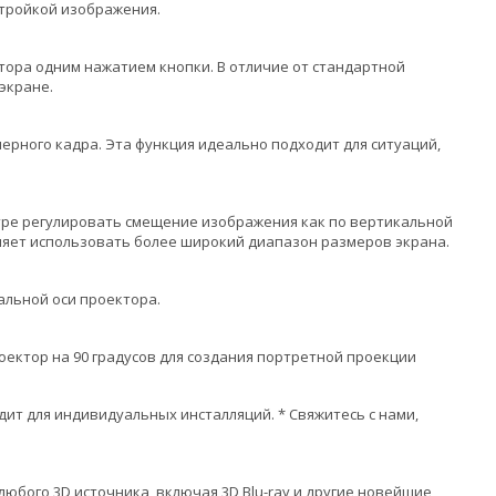
стройкой изображения.
тора одним нажатием кнопки. В отличие от стандартной
 экране.
ерного кадра. Эта функция идеально подходит для ситуаций,
тре регулировать смещение изображения как по вертикальной
оляет использовать более широкий диапазон размеров экрана.
альной оси проектора.
ктор на 90 градусов для создания портретной проекции
ит для индивидуальных инсталляций. * Свяжитесь с нами,
юбого 3D источника, включая 3D Blu-ray и другие новейшие