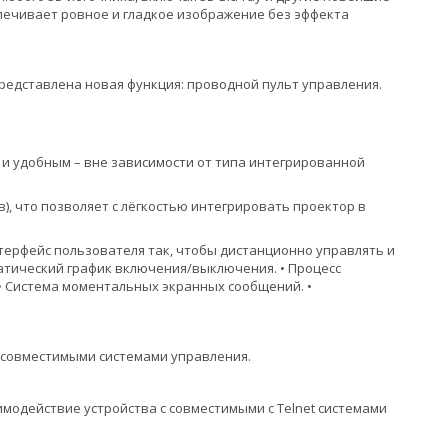
спечивает ровное и гладкое изображение без эффекта
редставлена новая функция: проводной пульт управления.
м и удобным – вне зависимости от типа интегрированной
), что позволяет с лёгкостью интегрировать проектор в
ерфейс пользователя так, чтобы дистанционно управлять и
матический график включения/выключения. • Процесс
• Система моментальных экранных сообщений. •
k совместимыми системами управления.
модействие устройства с совместимыми с Telnet системами