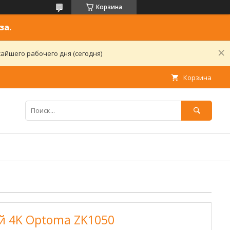
Корзина
за.
айшего рабочего дня (сегодня)
Корзина
й 4K Optoma ZK1050