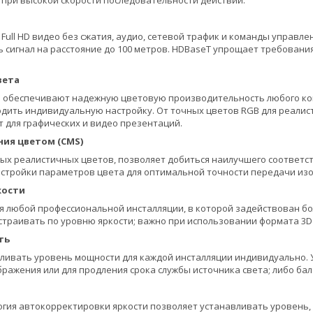
при высокой скорости последовательности действий.
ull HD видео без сжатия, аудио, сетевой трафик и команды управлен
 сигнал на расстояние до 100 метров. HDBaseT упрощает требования 
вета
 обеспечивают надежную цветовую производительность любого кон
дить индивидуальную настройку. От точных цветов RGB для реалис
 для графических и видео презентаций.
ния цветом (CMS)
х реалистичных цветов, позволяет добиться наилучшего соответст
астройки параметров цвета для оптимальной точности передачи из
кости
я любой профессиональной инсталляции, в которой задействован б
траивать по уровню яркости; важно при использовании формата 3D s
ть
ливать уровень мощности для каждой инсталляции индивидуально. 
бражения или для продления срока службы источника света; либо ба
гия автокорректировки яркости позволяет устанавливать уровень