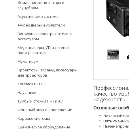
Домашние кинотеатры и
саундбары
Акустические системы
AV-ресиверы и усилители
Виниловые проигрыватели и
аксессуары
Медиаплееры, CD и сетевые
проигрыватели
Мультирум
Проекторы, экраны, аксессуары
для проекторов
Комплекты Hi-Fi
Профессиона
Наушники
качество из
надежность
Тумбы и стойки Hi-Fi и AV
Основные особ
Фоновый звук и оповещение
Лазерный про
Караоке системы
Пять сменных
Пыленепрониц
Сценическое оборудование