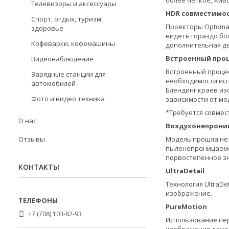
более четкое, жив
Телевизоры и аксессуары
HDR совместимо
Спорт, отдых, туризм,
Проекторы Optoma 
здоровье
видеть гораздо бо
Кофеварки, кофемашины
дополнительная де
Встроенный про
Видеонаблюдение
Встроенный процес
Зарядные станции для
необходимости исп
автомобилей
Блендинг краев из
Фото и видео техника
зависимости от мо
*Требуется совмес
О нас
Воздухонепрониц
Отзывы
Модель прошла нез
пыленепроницаемос
первостепенное зн
КОНТАКТЫ
UltraDetail
Технология UltraD
изображение.
PureMotion
+7 (708) 103-82-93
Использование пе