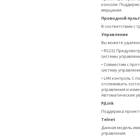
консоли. Поддержк
мерцания.
Проводной пульт
В соответствии с 
Управление
Вы можете удален
• RS232 Предусмот
системы управлени
• Совместим с про
систему управлени
• LAN контроль С 
отслеживать состо
управления и изме
Автоматические ув
PJLink
Поддержка проекто
Telnet
Данная модель име
управления.