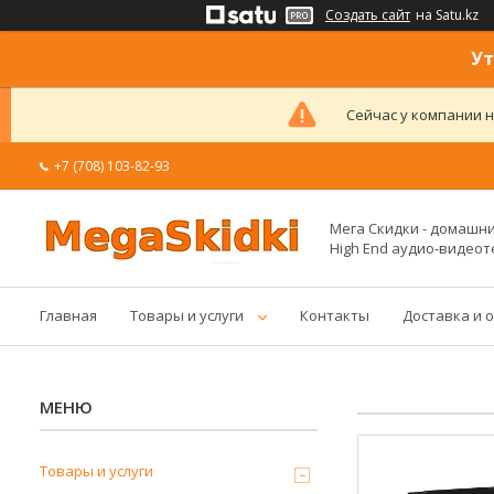
Создать сайт
на Satu.kz
Ут
Сейчас у компании н
+7 (708) 103-82-93
Мега Скидки - домашние
High End аудио-видеот
Главная
Товары и услуги
Контакты
Доставка и 
Товары и услуги