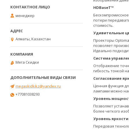
изображения даже 
HDBaseT™
Бескомпромиссное F
менеджер
потери передавать
стоимость.
Удивительные ц
Алматы, Казахстан
Проекторы Optoma
позволяет произво
Идеально подходит
Система управле
Мега Скидки
Отображение точны
гибкость тонкой н
Согласование яр
Ценная функция дл
megaskidkikz@yandex.ru
лампами можно нас
+77081038293
Уровень мощнос
Позволяет устанав
более четкого изо
Уровень яркости
Передовая техноло