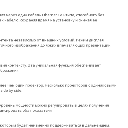
ия через один кабель Ethernet CAT-типа, способного без
к кабелю, сохраняя время на установку и снижая ее
тента независимо от внешних условий. Режим дисплея
тичного изображения до ярких впечатляющих презентаций.
вия контексту. Эта уникальная функция обеспечивает
ображения.
олее чем один проектор. Несколько проекторов с одинаковыми
ide by side.
Уровень мощности можно регулировать в целях получения
лансировать оба показателя.
, который будет неизменно поддерживаться в дальнейшем.