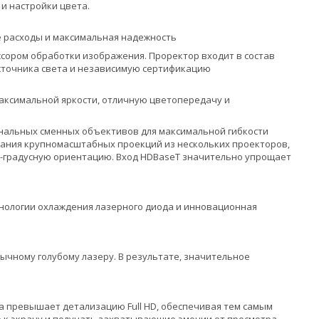
и настройки цвета.
 расходы и максимальная надежность
ессором обработки изображения. Проректор входит в состав
источника света и независимую сертификацию
максимальной яркости, отличную цветопередачу и
ональных сменных объективов для максимальной гибкости
дания крупномасштабных проекций из нескольких проекторов,
0-градусную ориентацию. Вход HDBaseT значительно упрощает
хнологии охлаждения лазерного диода и инновационная
бычному голубому лазеру. В результате, значительное
за превышает детализацию Full HD, обеспечивая тем самым