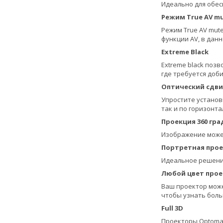
Идеально для обес
Режим True AV m
Режим True AV mut
функции AV, в данн
Extreme Black
Extreme black поз
где требуется доб
Оптический сдвиг 
Упростите установ
так и по горизонт
Проекция 360 гра
Изображение может
Портретная про
Идеальное решение
Любой цвет прое
Ваш проектор може
чтобы узнать бол
Full 3D
Проекторы Optoma 