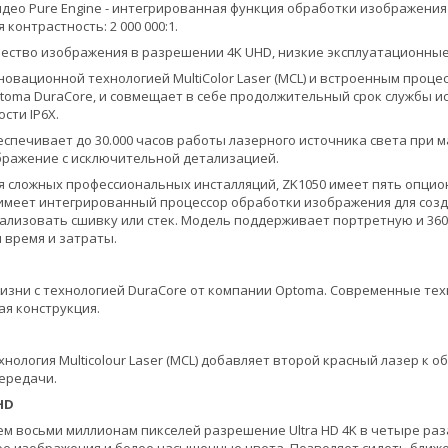
део Pure Engine - интегрированная функция обработки изображения 
контрастность: 2 000 000:1.
ество изображения в разрешении 4K UHD, низкие эксплуатационные
новационной технологией MultiColor Laser (MCL) и встроенным проц
toma DuraCore, и совмещает в себе продолжительный срок службы 
сти IP6X.
еспечивает до 30.000 часов работы лазерного источника света при 
бражение с исключительной детализацией.
 сложных профессиональных инсталляций, ZK1050 имеет пять опци
 имеет интегрированный процессор обработки изображения для соз
ализовать сшивку или стек. Модель поддерживает портретную и 36
 время и затраты.
изни с технологией DuraCore от компании Optoma. Современные те
я конструкция.
ология Multicolour Laser (MCL) добавляет второй красный лазер к о
ередачи.
HD
ем восьми миллионам пикселей разрешение Ultra HD 4K в четыре ра