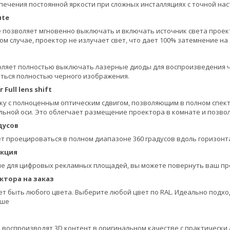
печения постоянной яркости при сложных инсталляциях с точной на
ute
e позволяет мгновенно выключать и включать источник света проек
ом случае, проектор не излучает свет, что дает 100% затемнение на
воляет полностью выключать лазерные диоды для воспроизведения ч
иться полностью черного изображения.
Full lens shift
ку с полноценным оптическим сдвигом, позволяющим в полном спек
альной оси. Это облегчает размещение проектора в комнате и позв
дусов
 проецироваться в полном диапазоне 360 градусов вдоль горизонт
екция
 для цифровых рекламных площадей, вы можете повернуть ваш прое
ктора на заказ
т быть любого цвета. Выберите любой цвет по RAL. Идеально подход
ьше
воспроизводят 3D контент в оригинальном качестве с практически л