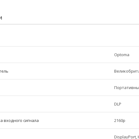
И
Optoma
тель
Великобрит
Портативн
DLP
а входного сигнала
2160p
DisplayPort, 