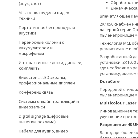
Обработка ви
(звук, свет)
Динамическая 
Установка аудио и видео
Впечатляющее кач
техники
ZK1050 снабжен ин
Портативная беспроводная
лазерной серии Op
акустика
пыленепроницаемо
Переносные колонки с
Технология MCL об
аккумулятором и
реалистичное изо
микрофоном
Разработанный для
установки. ZK1050
Интерактивные доски, дисплеи,
где необходимо ре
комплекты
установку, экономя
Видестены, LED экраны,
DuraCore
профессиональные дисплеи
Передовой стиль ж
Конференц связь
пыленепроницаема
Системы онлайн трансляций и
Multicolour Laser
видеозаписи
Инновационная техн
Digital signage (цифровые
улучшение цветоп
вывески, реклама)
Разрешение 4K U
Кабели для аудио, видео
Благодаря более ч