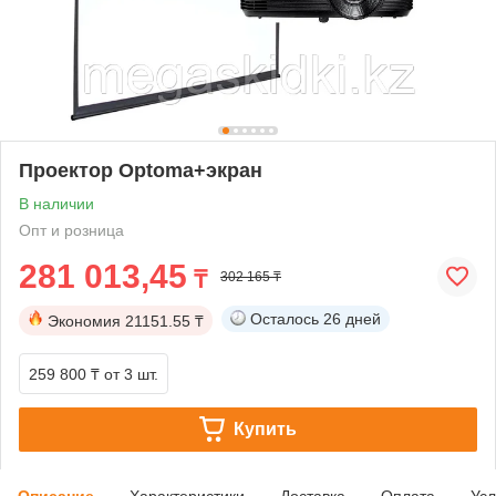
Проектор Optoma+экран
В наличии
Опт и розница
281 013,45
₸
302 165 ₸
Осталось
26 дней
Экономия
21151.55 ₸
259 800 ₸
от 3 шт.
Купить
Описание
Характеристики
Доставка
Оплата
Усл