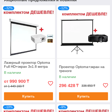
–32%
–12%
Лазерный проектор Optoma
Full HD+экран 3х1.8 метра
Проектор Optoma+экран на
треноге
В наличии
В наличии
990 900
от
₸
296 428
₸
336 850 ₸
от 1 449 160 ₸
Купить
Купить
–10%
–9%