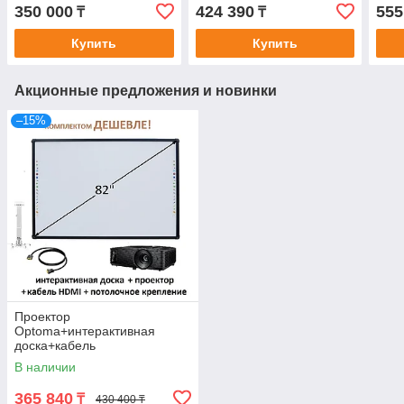
350 000
424 390
555
₸
₸
Купить
Купить
Акционные предложения и новинки
–15%
Проектор
Optoma+интерактивная
доска+кабель
HDMI+потолочное крепление
В наличии
365 840
₸
430 400 ₸