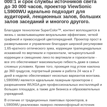
000:1 и срок службы источников света
до 30 000 часов, проектор ViewSonic
LS900WU идеально подходит для
аудиторий, лекционных залов, больших
залов заседаний и многого другого.
Благодаря технологии SuperColor™, контент воплощается в
жизнь с захватывающими визуальными эффектами, четкой
графикой и превосходной цветопередачей. Проектор прост в
развертывании и управлении благодаря широкой регулировке
1,65-кратного оптического зума, коррекции трапецеидальных
искажений по вертикали и горизонтали, четырехугольной
коррекции и смещению линз по вертикали и горизонтали -
все это обеспечивает максимальную гибкость даже в самых
сложных условиях. Кроме того, проекция под углом наклона
до 360 градусов, портретный режим и работа 24 часа в 7
дней в неделю обеспечивают несколько вариантов монтажа.
LS900WU является идеальным лазерным проектором с
разрешением WUXGA для профессиональных инсталляций и
больших площадок, а также для бизнеса и образовательных
учреждений.
В отличие от традиционных ламповых проекторов, в
LS900WU реализован лазерно-люминофорный источник