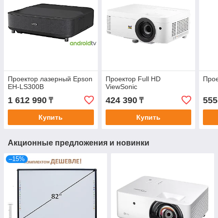
Проектор лазерный Epson
Проектор Full HD
Прое
EH-LS300B
ViewSonic
1 612 990
424 390
555
₸
₸
Купить
Купить
Акционные предложения и новинки
–15%