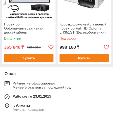
Проектор
Короткофокусный лазерный
Optoma+интерактивная
проектор Full HD Optoma
доска+кабель
LH351ST (Великобритания)
HDMI+потолочное крепление
В наличии
Под заказ
365 840
998 160
₸
₸
430 400 ₸
Купить
Купить
О нас
Рейтинг не сформирован
Менее 5 отзывов за последний год
Работает с 23.01.2015
г. Алматы
Алматы, Казахстан