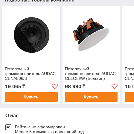
Потолочный
Потолочный
Пот
громкоговоритель AUDAC
громкоговоритель AUDAC
гро
CENA506/B
CELO5I/W (Бельгия)
CEN
19 065
98 990
16 
₸
₸
Купить
Купить
О нас
Рейтинг не сформирован
Менее 5 отзывов за последний год