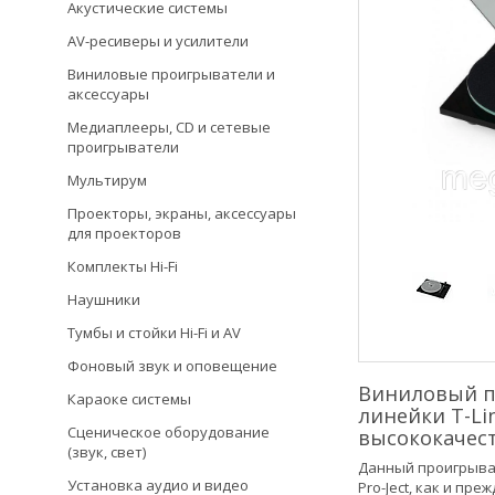
Акустические системы
AV-ресиверы и усилители
Виниловые проигрыватели и
аксессуары
Медиаплееры, CD и сетевые
проигрыватели
Мультирум
Проекторы, экраны, аксессуары
для проекторов
Комплекты Hi-Fi
Наушники
Тумбы и стойки Hi-Fi и AV
Фоновый звук и оповещение
Виниловый пр
Караоке системы
линейки T-Li
Сценическое оборудование
высококачест
(звук, свет)
Данный проигрыват
Установка аудио и видео
Pro-Ject, как и пр