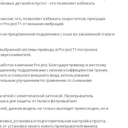
стиковых деталей и пустот - это позволяет избежать
ансом, что, позволяет избежать недостатков, присущих
 Pro-Ject T1 от внешних вибраций.
жен на прецизионном подшипнике с осью из закаленной стали и
ыбранной системы привода, в Pro-Ject T1 построена
 звукоснимателя.
работок компании Pro-Ject. Благодаря прямому и жесткому
нащенному подшипниками с низким коэффициентом трения,
ого и стильного внешнего вида, использование
чительным улучшением по сравнению со съемными
 иглой с эллиптической заточкой. Проигрыватель
рышка для защиты от пыли и фетровый мат.
ей, данная модель не только выглядит превосходно, но и
аковка, установка и подготовительная настройка проста,
е от установки своего нового проигрывателя винила.