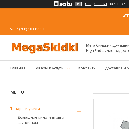
Создать сайт
на Satu.kz
Ут
+7 (708) 103-82-93
Мега Скидки - домашние
High End аудио-видеот
Главная
Товары и услуги
Контакты
Доставка и 
Товары и услуги
Домашние кинотеатры и
саундбары