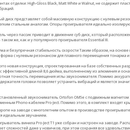
тах отделки: High-Gloss Black, Matt White и Walnut, не содержит пла
браций.
й диск представляет собой массивную конструкцию с нулевым резон
егким стальным аналогам. Опоры проигрывателя идеально изолируют
гатель через пассик приводит в движение суб-диск, который располо
таком же, как и у популярного проигрывателя Essential III.
ма и безупречная стабильность скорости Таким образом, на основе в
форма с нулевым резонансом для плавного перемещения тонарма и
 - это новая конструкция, спроектированная на базе собственных раз
с эффективной длиной 8,6 дюйма, выполненному из алюминия и ос
ютная точность перемещения иглы звукоснимателя. Помимо аккуратн
держателя головки позволяет устранить вибраций и является зна
становленный звукосниматель Ortofon OM5e с подвижным магнитом и
менным Phono-кабелем Pro-Ject. Помимо этого, в комплект входят к
вропе на заводе с многолетним опытом в производстве проигрывател
ся идеальным звучанием.
рыватель винила Pro-Ject T1 уже собран и настроен на заводе. Расп
вет сложностей даже у новичков, при этом сохраняя все удовольстви