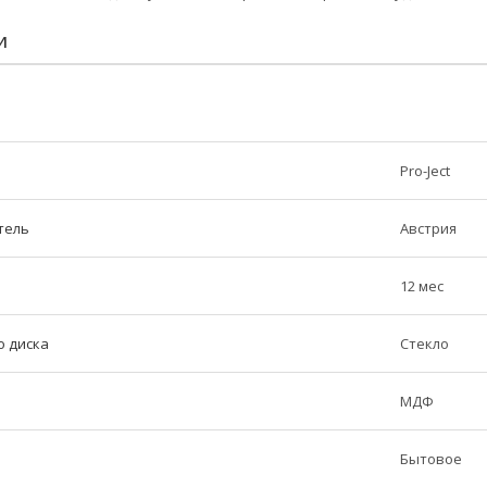
И
Pro-Ject
тель
Австрия
12 мес
о диска
Стекло
МДФ
Бытовое