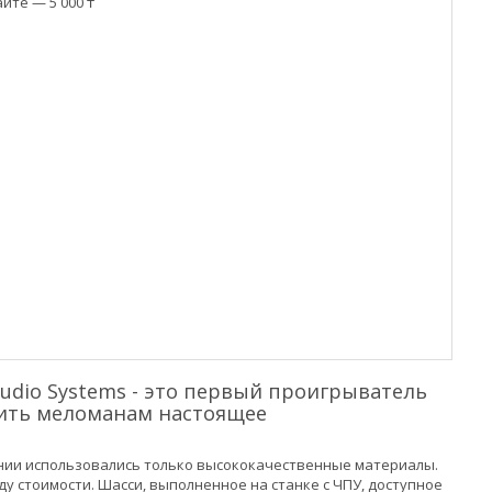
йте — 5 000 ₸
Audio Systems - это первый проигрыватель
жить меломанам настоящее
ании использовались только высококачественные материалы.
оду стоимости. Шасси, выполненное на станке с ЧПУ, доступное