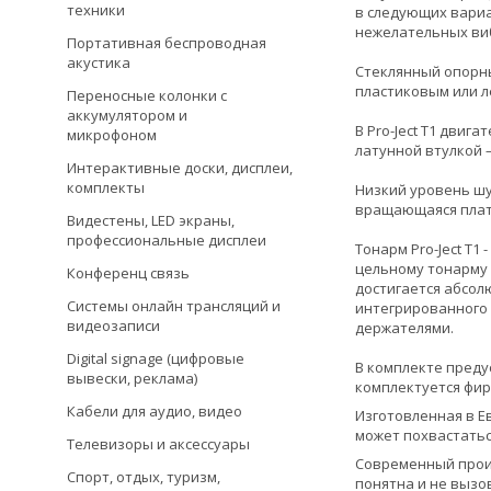
техники
в следующих вариан
нежелательных ви
Портативная беспроводная
акустика
Стеклянный опорны
пластиковым или л
Переносные колонки с
аккумулятором и
В Pro-Ject T1 дви
микрофоном
латунной втулкой – 
Интерактивные доски, дисплеи,
комплекты
Низкий уровень шу
вращающаяся плат
Видестены, LED экраны,
профессиональные дисплеи
Тонарм Pro-Ject T1
цельному тонарму 
Конференц связь
достигается абсол
Системы онлайн трансляций и
интегрированного 
видеозаписи
держателями.
Digital signage (цифровые
В комплекте преду
вывески, реклама)
комплектуется фир
Кабели для аудио, видео
Изготовленная в Е
может похвастать
Телевизоры и аксессуары
Современный проиг
Спорт, отдых, туризм,
понятна и не вызо