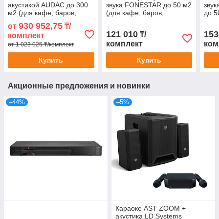
акустикой AUDAC до 300
звука FONESTAR до 50 м2
зву
м2 (для кафе, баров,
(для кафе, баров,
до 5
ресторанов)
бутиков)
баро
930 952,75
от
₸/
121 010
153
₸/
комплект
комплект
ком
от 1 023 025 ₸/комплект
Купить
Купить
Акционные предложения и новинки
–44%
–5%
Караоке AST ZOOM +
акустика LD Systems