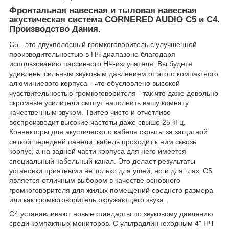
Фронтальная навесная и тыловая навесная
акустическая система CORNERED AUDIO C5 и C4.
Производство Дания.
C5 - это двухполосный громкоговоритель с улучшенной
производительностью в НЧ диапазоне благодаря
использованию пассивного НЧ-излучателя. Вы будете
удивлены сильным звуковым давлением от этого компактного
алюминиевого корпуса - что обусловлено высокой
чувствительностью громкоговорителя - так что даже довольно
скромные усилители смогут наполнить вашу комнату
качественным звуком. Твитер чисто и отчетливо
воспроизводит высокие частоты даже свыше 25 кГц.
Коннекторы для акустического кабеля скрыты за защитной
сеткой передней панели, кабель проходит к ним сквозь
корпус, а на задней части корпуса для него имеется
специальный кабельный канал. Это делает результаты
установки приятными не только для ушей, но и для глаз. C5
является отличным выбором в качестве основного
громкоговорителя для жилых помещений среднего размера
или как громкоговоритель окружающего звука.
C4 устанавливают новые стандарты по звуковому давлению
среди компактных мониторов. С ультрадлинноходным 4" НЧ-