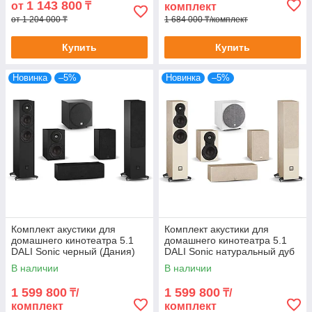
1 143 800
от
₸
комплект
от 1 204 000 ₸
1 684 000 ₸/комплект
Купить
Купить
Новинка
–5%
Новинка
–5%
Комплект акустики для
Комплект акустики для
домашнего кинотеатра 5.1
домашнего кинотеатра 5.1
DALI Sonic черный (Дания)
DALI Sonic натуральный дуб
(Дания)
В наличии
В наличии
1 599 800
1 599 800
₸/
₸/
комплект
комплект