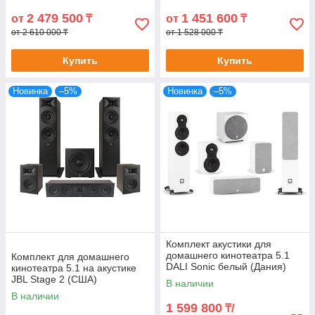
2 479 500
1 451 600
от
₸
от
₸
от 2 610 000 ₸
от 1 528 000 ₸
Купить
Купить
Новинка
–5%
Новинка
–5%
Комплект акустики для
домашнего кинотеатра 5.1
Комплект для домашнего
DALI Sonic белый (Дания)
кинотеатра 5.1 на акустике
JBL Stage 2 (США)
В наличии
В наличии
1 599 800
₸/