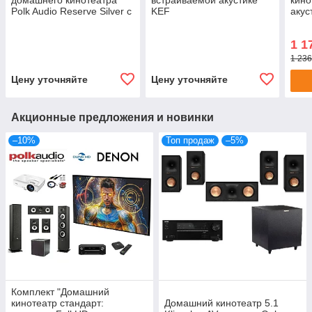
домашнего кинотеатра
встраиваемой акустике
кино
Polk Audio Reserve Silver с
KEF
акус
AV-ресивером Denon
SIGN
1
1 1
1 236
Цену уточняйте
Цену уточняйте
Акционные предложения и новинки
–10%
Топ продаж
–5%
Комплект "Домашний
кинотеатр стандарт:
Домашний кинотеатр 5.1