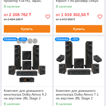
проектор Full HD, экран,
Klipsch + AV-ресивер Onkyo
акустика Polk MXT 5.1"
В наличии
В наличии
2 208 762
1 019 302,50
от
₸
от
₸
от 2 454 180 ₸
от 1 072 950 ₸
Купить
Купить
Новинка
–5%
Новинка
–5%
Комплект для домашнего
Комплект для домашнего
кинотеатра Dolby Atmos 9.2
кинотеатра Dolby Atmos 7.1
на акустике JBL Stage 2
на акустике JBL Stage 2
(США)
(США)
В наличии
В наличии