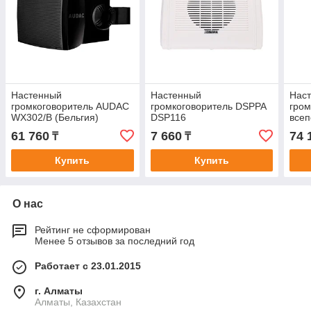
Настенный
Настенный
Нас
громкоговоритель AUDAC
громкоговоритель DSPPA
гром
WX302/B (Бельгия)
DSP116
все
WX30
61 760
7 660
74 
₸
₸
Купить
Купить
О нас
Рейтинг не сформирован
Менее 5 отзывов за последний год
Работает с 23.01.2015
г. Алматы
Алматы, Казахстан