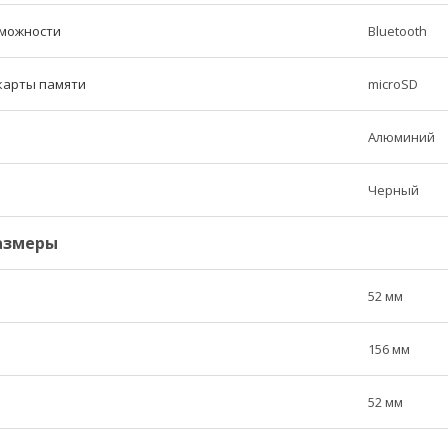
можности
Bluetooth
карты памяти
microSD
Алюминий
Черный
азмеры
52 мм
156 мм
52 мм