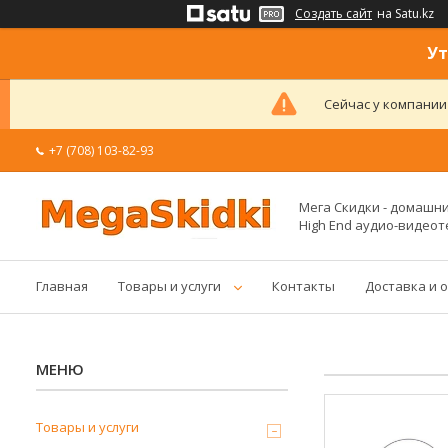
Создать сайт
на Satu.kz
Ут
Сейчас у компании
+7 (708) 103-82-93
Мега Скидки - домашние
High End аудио-видеот
Главная
Товары и услуги
Контакты
Доставка и 
Товары и услуги