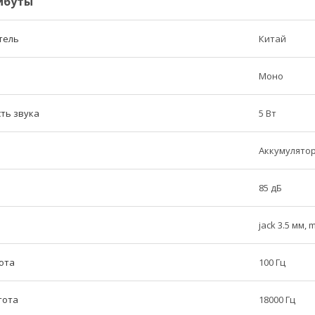
ибуты
тель
Китай
Моно
ть звука
5 Вт
Аккумулято
85 дБ
jack 3.5 мм, 
ота
100 Гц
тота
18000 Гц