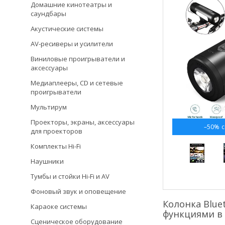
Домашние кинотеатры и
саундбары
Акустические системы
AV-ресиверы и усилители
Виниловые проигрыватели и
аксессуары
Медиаплееры, CD и сетевые
проигрыватели
Мультирум
Проекторы, экраны, аксессуары
–50%
для проекторов
Комплекты Hi-Fi
Наушники
Тумбы и стойки Hi-Fi и AV
Фоновый звук и оповещение
Колонка Blue
Караоке системы
функциями в
Сценическое оборудование