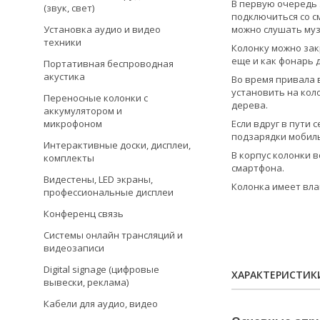
В первую очередь 
(звук, свет)
подключиться со см
Установка аудио и видео
можно слушать муз
техники
Колонку можно зак
еще и как фонарь 
Портативная беспроводная
акустика
Во время привала 
установить на кол
Переносные колонки с
дерева.
аккумулятором и
микрофоном
Если вдруг в пути 
подзарядки мобиль
Интерактивные доски, дисплеи,
В корпус колонки 
комплекты
смартфона.
Видестены, LED экраны,
Колонка имеет вл
профессиональные дисплеи
Конференц связь
Системы онлайн трансляций и
видеозаписи
Digital signage (цифровые
ХАРАКТЕРИСТИК
вывески, реклама)
Кабели для аудио, видео