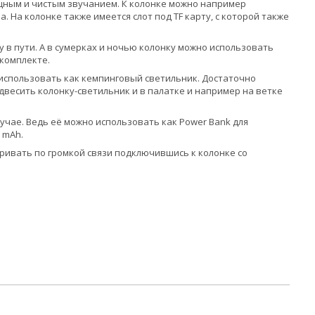
щным и чистым звучанием. К колонке можно например
 На колонке также имеется слот под TF карту, с которой также
 в пути. А в сумерках и ночью колонку можно использовать
 комплекте.
 использовать как кемпинговый светильник. Достаточно
двесить колонку-светильник и в палатке и например на ветке
лучае. Ведь её можно использовать как Power Bank для
 mAh.
аривать по громкой связи подключившись к колонке со