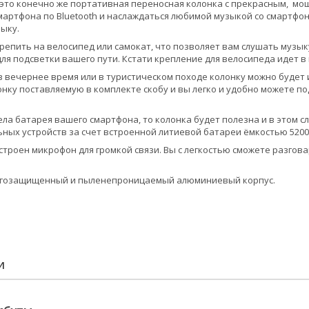
это конечно же портативная переносная колонка с прекрасным, мо
артфона по Bluetooth и наслаждаться любимой музыкой со смартфона.
ыку.
репить на велосипед или самокат, что позволяет вам слушать музыку
для подсветки вашего пути. Кстати крепление для велосипеда идет в
в вечернее время или в туристическом походе колонку можно будет
онку поставляемую в комплекте скобу и вы легко и удобно можете по
села батарея вашего смартфона, то колонка будет полезна и в этом с
ных устройств за счет встроенной литиевой батареи ёмкостью 5200
встроен микрофон для громкой связи. Вы с легкостью сможете разгов
агозащищенный и пыленепроницаемый алюминиевый корпус.
И