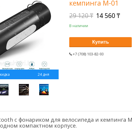
кемпинга M-01
29 120 ₸
14 560 ₸
В наличии
Купить
+7 (708) 103-82-93
24 дня
tooth с фонариком для велосипеда и кемпинга M
 одном компактном корпусе.