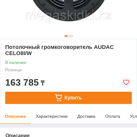
Потолочный громкоговоритель AUDAC
CELO8I/W
В наличии
Розница
163 785
₸
Купить
Описание
Характеристики
Доставка
Оплата
Усл
Описание