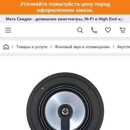
Уточняйте пожалуйста цену перед
оформлением заказа.
Мега Скидки - домашние кинотеатры, Hi-Fi и High End ауди
Товары и услуги
Фоновый звук и оповещение
Акуст