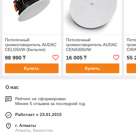
Потолочный
Потолочный
Пот
громкоговоритель AUDAC
громкоговоритель AUDAC
гро
CELO5I/W (Бельгия)
CENA306I/W
CIR
98 990
16 005
55 
₸
₸
Купить
Купить
О нас
Рейтинг не сформирован
Менее 5 отзывов за последний год
Работает с 23.01.2015
г. Алматы
Алматы, Казахстан