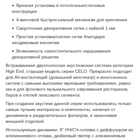
Врезная установка в потолочные/стеновые
конструкции
4-винтовой быстросъемный механизм для крепления
Сверхтонкая декоративная сетка с каймой 1 мм
Простая установка/снятие сетки благодаря
неодимовым магнитам
Возможность самостоятельного окрашивания
декоративной решетки
Встраиваемая двухполосная акустическая система категории
High End, старшая модель серии CELO. Прекрасно подходит
для AV-инсталляций (домашний кинотеатр) и многозонных
систем с самыми высокими звуковыми требованиями, равно
как и для фонового музыкального озвучивания ресторанов,
баров и отелей люксового сегмента.
При создании акустики данной серии использовались только
самые лучшие материалы и компоненты, начиная от
динамиков и разделительных фильтров, и заканчивая
внешней отделкой.
Используемые динамики: 8" НЧ/СЧ-головка с диффузором из
алюминиевого сплава, дюймовый твитер с алюминиевым