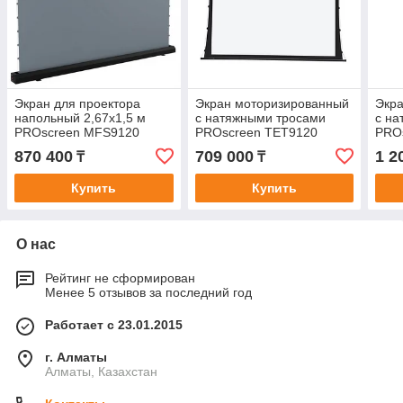
Экран для проектора
Экран моторизированный
Экр
напольный 2,67x1,5 м
с натяжными тросами
с на
PROscreen MFS9120
PROscreen TET9120
PRO
(ALR)
(2,65х1,5 метра)
(3,3
870 400
709 000
1 2
₸
₸
Купить
Купить
О нас
Рейтинг не сформирован
Менее 5 отзывов за последний год
Работает с 23.01.2015
г. Алматы
Алматы, Казахстан