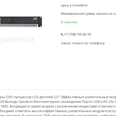
Цену уточняйте
Минимальная сумма заказа на са
В наличии
+7 (708) 103-82-93
Заказ только по телефону
ы: DSP-процессор LCD-дисплей 2,5" Эффективные усилительные мод
LR Выходы Speakon Вентиляторное охлаждение Порты USB и RS-232
 SMQ. Входящие в серию модели с различными индексами отличают
обходимо отметить высокоэффективные усилительные модули и встр
ии сигналов. В частности, DSP-чип позволяет осуществлять цифро