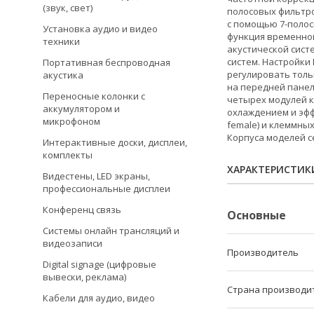
(звук, свет)
полосовых фильтро
с помощью 7-полос
Установка аудио и видео
функция временной
техники
акустической сист
систем. Настройки
Портативная беспроводная
регулировать толь
акустика
на передней панел
Переносные колонки с
четырех модулей к
аккумулятором и
охлаждением и эфф
микрофоном
female) и клеммных
Корпуса моделей с
Интерактивные доски, дисплеи,
комплекты
ХАРАКТЕРИСТИК
Видестены, LED экраны,
профессиональные дисплеи
Конференц связь
Основные
Системы онлайн трансляций и
видеозаписи
Производитель
Digital signage (цифровые
вывески, реклама)
Страна производи
Кабели для аудио, видео