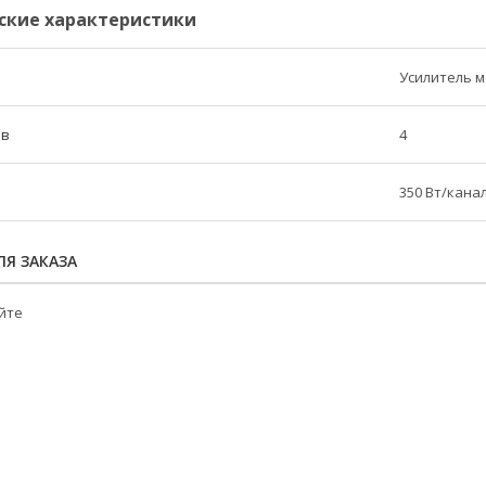
ские характеристики
Усилитель 
ов
4
350 Вт/кана
Я ЗАКАЗА
йте