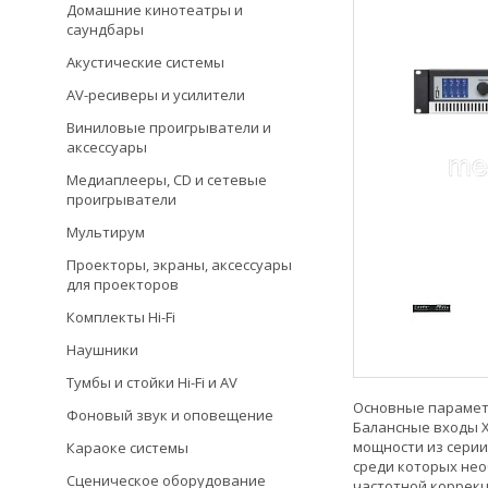
Домашние кинотеатры и
саундбары
Акустические системы
AV-ресиверы и усилители
Виниловые проигрыватели и
аксессуары
Медиаплееры, CD и сетевые
проигрыватели
Мультирум
Проекторы, экраны, аксессуары
для проекторов
Комплекты Hi-Fi
Наушники
Тумбы и стойки Hi-Fi и AV
Основные параметр
Фоновый звук и оповещение
Балансные входы X
мощности из серии
Караоке системы
среди которых не
Сценическое оборудование
частотной коррекц