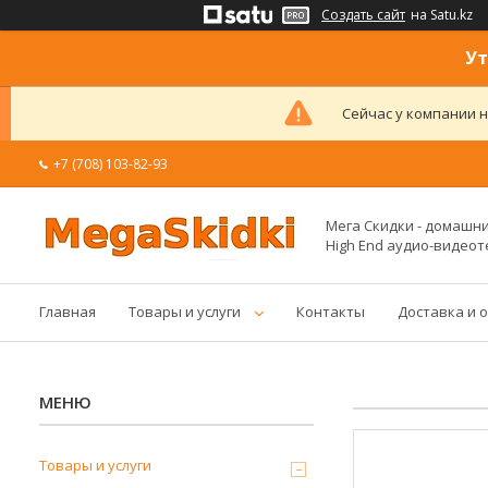
Создать сайт
на Satu.kz
Ут
Сейчас у компании н
+7 (708) 103-82-93
Мега Скидки - домашние
High End аудио-видеот
Главная
Товары и услуги
Контакты
Доставка и 
Товары и услуги