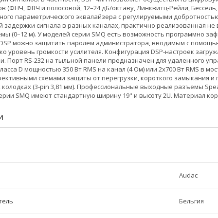
в (ФНЧ, ФВЧ и полосовой, 12–24 дБ/октаву, Линквитц-Рейли, Бессель
ного параметрического эквалайзера с регулируемыми добротностью (0
 задержки сигнала в разных каналах, практично реализованная не в
емы (0–12 м). У моделей серии SMQ есть возможность программно з
 DSP можно защитить паролем администратора, вводимым с помощью
ко уровень громкости усилителя. Конфигурация DSP-настроек загру
и. Порт RS-232 на тыльной панели предназначен для удаленного упр
ласса D мощностью 350 Вт RMS на канал (4 Ом) или 2х700 Вт RMS в 
ективными схемами защиты от перегрузки, короткого замыкания и п
 колодках (3-pin 3,81 мм). Профессиональные выходные разъемы Spea
ерии SMQ имеют стандартную ширину 19'' и высоту 2U. Материал корп
И
Audac
тель
Бельгия