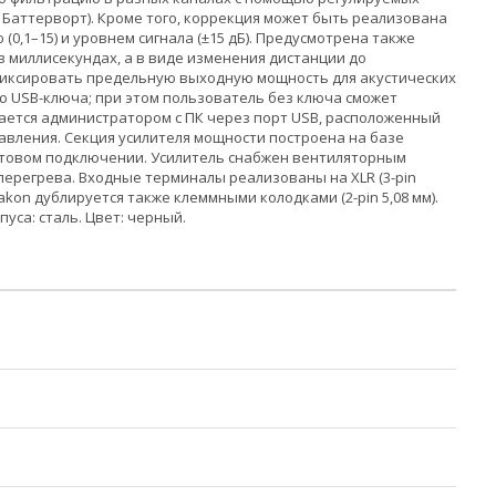
, Баттерворт). Кроме того, коррекция может быть реализована
,1–15) и уровнем сигнала (±15 дБ). Предусмотрена также
 миллисекундах, а в виде изменения дистанции до
афиксировать предельную выходную мощность для акустических
 USB-ключа; при этом пользователь без ключа сможет
жается администратором с ПК через порт USB, расположенный
авления. Секция усилителя мощности построена на базе
мостовом подключении. Усилитель снабжен вентиляторным
ерегрева. Входные терминалы реализованы на XLR (3-pin
kon дублируется также клеммными колодками (2-pin 5,08 мм).
уса: сталь. Цвет: черный.