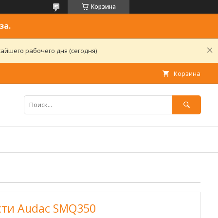
Корзина
за.
айшего рабочего дня (сегодня)
Корзина
ти Audac SMQ350