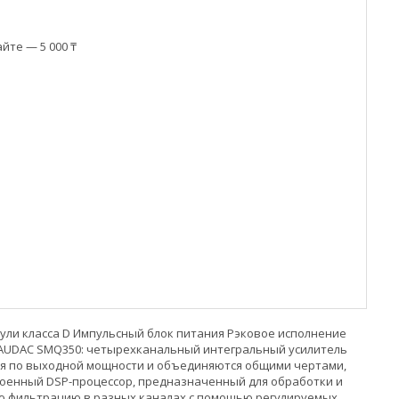
йте — 5 000 ₸
ули класса D Импульсный блок питания Рэковое исполнение
 AUDAC SMQ350: четырехканальный интегральный усилитель
ся по выходной мощности и объединяются общими чертами,
оенный DSP-процессор, предназначенный для обработки и
вую фильтрацию в разных каналах с помощью регулируемых