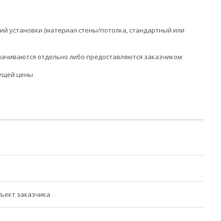
ий установки (материал стены/потолка, стандартный или
лачиваются отдельно либо предоставляются заказчиком
кущей цены
бъект заказчика