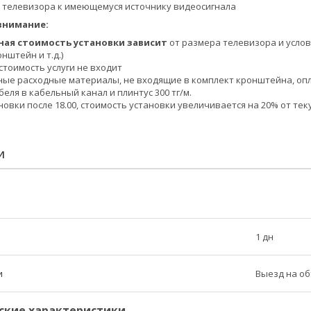
телевизора к имеющемуся источнику видеосигнала
внимание:
ая стоимость установки зависит
от размера телевизора и услов
нштейн и т.д.)
стоимость услуги не входит
ые расходные материалы, не входящие в комплект кронштейна, оп
еля в кабельный канал и плинтус 300 тг/м.
ановки после 18.00, стоимость установки увеличивается на 20% от те
И
1 дн
и
Выезд на о
ские характеристики