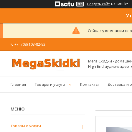
Создать сайт
на Satu.kz
Ут
Сейчас у компании нер
+7 (708) 103-82-93
Мега Скидки - домашние
High End аудио-видеот
Главная
Товары и услуги
Контакты
Доставка и 
Товары и услуги