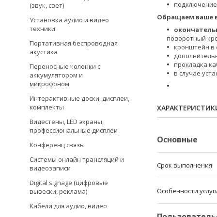
подключение 
(звук, свет)
Обращаем ваше 
Установка аудио и видео
техники
окончательн
поворотный кро
Портативная беспроводная
кронштейн в 
акустика
дополнительн
прокладка каб
Переносные колонки с
в случае уст
аккумулятором и
микрофоном
Интерактивные доски, дисплеи,
комплекты
ХАРАКТЕРИСТИК
Видестены, LED экраны,
профессиональные дисплеи
Основные
Конференц связь
Системы онлайн трансляций и
Срок выполнения
видеозаписи
Digital signage (цифровые
Особенности услуг
вывески, реклама)
Кабели для аудио, видео
Пользователь