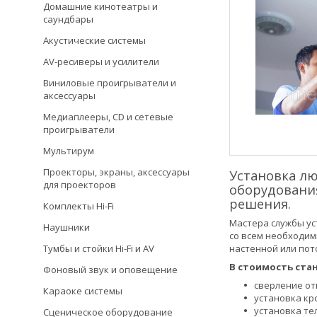
Домашние кинотеатры и
саундбары
Акустические системы
AV-ресиверы и усилители
Виниловые проигрыватели и
аксессуары
Медиаплееры, CD и сетевые
проигрыватели
Мультирум
Проекторы, экраны, аксессуары
Установка лю
для проекторов
оборудования
решения.
Комплекты Hi-Fi
Мастера службы ус
Наушники
со всем необходим
настенной или пот
Тумбы и стойки Hi-Fi и AV
В стоимость ста
Фоновый звук и оповещение
сверление от
Караоке системы
установка кр
установка те
Сценическое оборудование