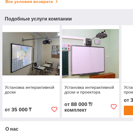
Все условия возврата
Подобные услуги компании
Установка интерактивной
Установка интерактивной
Уста
доски
доски и проектора
прое
от
88 000
от
₸/
35 000
от
₸
комплект
О нас