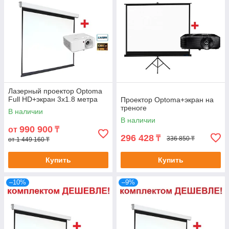
Лазерный проектор Optoma
Full HD+экран 3х1.8 метра
Проектор Optoma+экран на
треноге
В наличии
В наличии
990 900
от
₸
296 428
₸
336 850 ₸
от 1 449 160 ₸
Купить
Купить
–10%
–9%