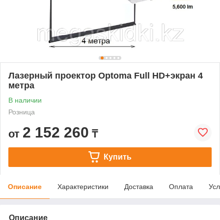
Лазерный проектор Optoma Full HD+экран 4
метра
В наличии
Розница
2 152 260
от
₸
Купить
Описание
Характеристики
Доставка
Оплата
Усл
Описание