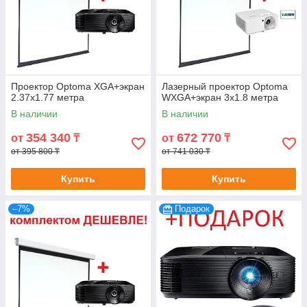
Проектор Optoma XGA+экран
Лазерный проектор Optoma
2.37х1.77 метра
WXGA+экран 3х1.8 метра
В наличии
В наличии
354 340
672 770
от
₸
от
₸
от 395 800 ₸
от 741 030 ₸
Купить
Купить
–7%
Подарок