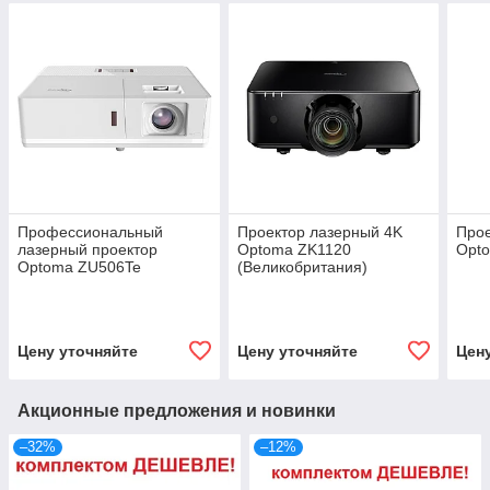
Профессиональный
Проектор лазерный 4K
Прое
лазерный проектор
Optoma ZK1120
Opt
Optoma ZU506Te
(Великобритания)
Цену уточняйте
Цену уточняйте
Цен
Акционные предложения и новинки
–32%
–12%