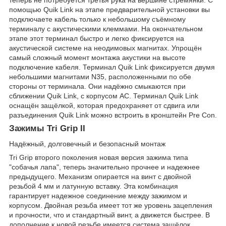
помощью Quik Link на этапе предварительной установки вы
подключаете кабель только к небольшому съёмному
терминалу с акустическими клеммами. На окончательном
этапе этот терминал быстро и легко фиксируется на
акустической системе на неодимовых магнитах. Упрощён
самый сложный момент монтажа акустики на высоте
подключение кабеля. Терминал Quik Link фиксируется двумя
небольшими магнитами N35, расположенными по обе
стороны от терминала. Они надёжно смыкаются при
сближении Quik Link, с корпусом АС. Терминал Quik Link
оснащён защёлкой, которая предохраняет от сдвига или
разъединения Quik Link можно встроить в кронштейн Pre Con.
Зажимы Tri Grip II
Надёжный, долговечный и безопасный монтаж
Tri Grip второго поколения новая версия зажима типа
"собачья лапа", теперь значительно прочнее и надежнее
предыдущего. Механизм опирается на винт с двойной
резьбой 4 мм и латунную вставку. Эта комбинация
гарантирует надежное соединение между зажимом и
корпусом. Двойная резьба имеет тот же уровень зацепления
и прочности, что и стандартный винт, а движется быстрее. В
дополнение к новой резьбе имеется система защёлок,