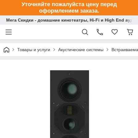
Уточняйте пожалуйста цену перед
оформлением заказа.
Мега Скидки - домашние кинотеатры, Hi-Fi и High End ауди
Товары и услуги
Акустические системы
Встраиваема