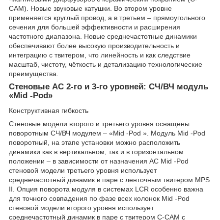
CAM). Новые звуковые катушки. Во втором уровне
применяется круглый провод, а в третьем – прямоугольного
сечения для большей эффективности и расширения
частотного диапазона. Новые среднечастотные динамики
обеспечивают более высокую производительность и
интеграцию с твитером, что линейность и как следствие
масштаб, чистоту, чёткость и детализацию технологические
преимущества.
Стеновые АС 2-го и 3-го уровней: СЧ/ВЧ модуль
«Mid -Pod»
Конструктивная гибкость
Стеновые модели второго и третьего уровня оснащены
поворотным СЧ/ВЧ модулем – «Mid -Pod ». Модуль Mid -Pod
поворотный, на этапе установки можно расположить
динамики как в вертикальном, так и в горизонтальном
положении – в зависимости от назначения АС Mid -Pod
стеновой модели третьего уровня использует
среднечастотный динамик в паре с ленточным твитером MPS
II. Опция поворота модуля в системах LCR особенно важна
для точного совпадения по фазе всех колонок Mid -Pod
стеновой модели второго уровня использует
среднечастотный динамик в паре с твитером C-CAM с