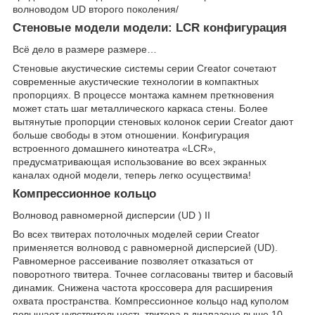
волноводом UD второго поколения/
Стеновые модели модели: LCR конфигурация
Всё дело в размере размере…
Стеновые акустические системы серии Creator сочетают
современные акустические технологии в компактных
пропорциях. В процессе монтажа камнем преткновения
может стать шаг металлического каркаса стены. Более
вытянутые пропорции стеновых колонок серии Creator дают
больше свободы в этом отношении. Конфигурация
встроенного домашнего кинотеатра «LCR»,
предусматривающая использование во всех экранных
каналах одной модели, теперь легко осуществима!
Компрессионное кольцо
Волновод равномерной дисперсии (UD ) II
Во всех твитерах потолочных моделей серии Creator
применяется волновод с равномерной дисперсией (UD).
Равномерное рассеивание позволяет отказаться от
поворотного твитера. Точнее согласованы твитер и басовый
динамик. Снижена частота кроссовера для расширения
охвата пространства. Компрессионное кольцо над куполом
повышает чувствительность твитера в диапазоне выше 10