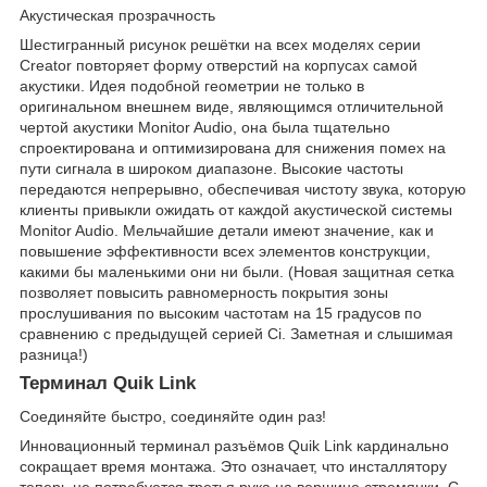
Акустическая прозрачность
Шестигранный рисунок решётки на всех моделях серии
Creator повторяет форму отверстий на корпусах самой
акустики. Идея подобной геометрии не только в
оригинальном внешнем виде, являющимся отличительной
чертой акустики Monitor Audio, она была тщательно
спроектирована и оптимизирована для снижения помех на
пути сигнала в широком диапазоне. Высокие частоты
передаются непрерывно, обеспечивая чистоту звука, которую
клиенты привыкли ожидать от каждой акустической системы
Monitor Audio. Мельчайшие детали имеют значение, как и
повышение эффективности всех элементов конструкции,
какими бы маленькими они ни были. (Новая защитная сетка
позволяет повысить равномерность покрытия зоны
прослушивания по высоким частотам на 15 градусов по
сравнению с предыдущей серией Ci. Заметная и слышимая
разница!)
Терминал Quik Link
Соединяйте быстро, соединяйте один раз!
Инновационный терминал разъёмов Quik Link кардинально
сокращает время монтажа. Это означает, что инсталлятору
теперь не потребуется третья рука на вершине стремянки. С