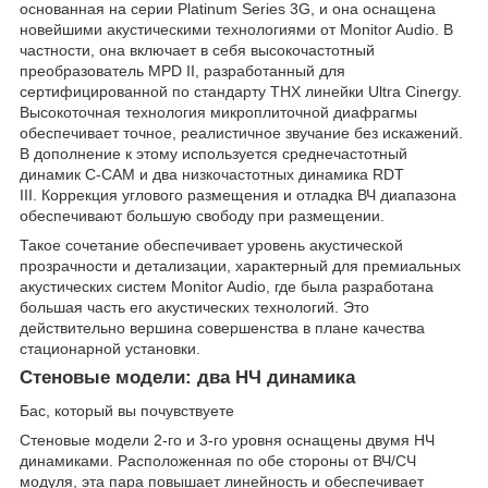
основанная на серии Platinum Series 3G, и она оснащена
новейшими акустическими технологиями от Monitor Audio. В
частности, она включает в себя высокочастотный
преобразователь MPD II, разработанный для
сертифицированной по стандарту THX линейки Ultra Cinergy.
Высокоточная технология микроплиточной диафрагмы
обеспечивает точное, реалистичное звучание без искажений.
В дополнение к этому используется среднечастотный
динамик C-CAM и два низкочастотных динамика RDT
III. Коррекция углового размещения и отладка ВЧ диапазона
обеспечивают большую свободу при размещении.
Такое сочетание обеспечивает уровень акустической
прозрачности и детализации, характерный для премиальных
акустических систем Monitor Audio, где была разработана
большая часть его акустических технологий. Это
действительно вершина совершенства в плане качества
стационарной установки.
Стеновые модели: два НЧ динамика
Бас, который вы почувствуете
Стеновые модели 2-го и 3-го уровня оснащены двумя НЧ
динамиками. Расположенная по обе стороны от ВЧ/СЧ
модуля, эта пара повышает линейность и обеспечивает