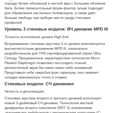
гораздо более объемный и чистый звук с большим объёмом
баса. Более прямоугольный форм-фактор лучше подходит
для обрамления настенных телевизоров, а также даёт
больше свободы при выборе места среди стеновых
профилей.
Уровень 3 стеновые модели: ВЧ динамик MPD III
Точность исполнения уровня High End
Встраиваемая стеновая акустика 3-го уровня комплектуется
высокочастотным динамиком MPD III, изначально
разработанным для THX сертифицированной серии Ultra
Cinergy. Прецизионные характеристики технологии Micro
Pleated Diaphragm позволяют воссоздать точный,
реалистичный звука без каких каких-либо искажений.
Представьте себе сверхбыструю гармошку, она сжимает
складки максимально точно и плавно.
Стеновые модели: СЧ динамики
Четкость и детализация
Стеновая акустика второго и третьего уровней использует
новый 3-дюймовый СЧ динамик. Технология жесткой
диафрагмы второго поколения (RDT II) алюминиево
-магниевыми диффузоров с керамическим покрытием (C-