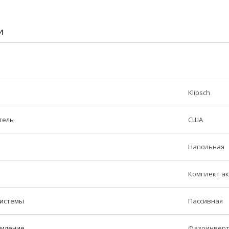
И
Klipsch
тель
США
Напольная
Комплект ак
системы
Пассивная
рмление
Фазоинверт