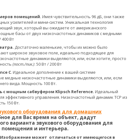
змеров помещений.
Имея чувствительность 96 дБ, они также
ных усилителей и мини-систем. Уникальная технология
ающий звук, который вы ожидаете от американского
 Мощные басы от двух низкочастотных динамиков с медными
 / 400 Вт
еатра.
Достаточно маленькие, чтобы их можно было
вают широкое звуковое поле, идеально подходящее для
кочастотные динамики выделяются, или, если хотите, просто
щность
(пост./пик.)
: 50 Вт / 200 Вт
nce C
. Идеальное дополнение к вашей системе
ные медные низкочастотные динамики выделяются, или, если
его вида. Мощность 100 Вт.
 с мощным сабвуфером Klipsch Reference
.
Идеальный
 для эффективного управления. Низкочастотный динамик TCP из
ь 150 Вт.
звукового оборудования для домашних
ое для Вас время на объект, дадут
ого варианта звукового оборудования для
 помещения и интерьера.
. Изображение может отличаться от имеющегося в