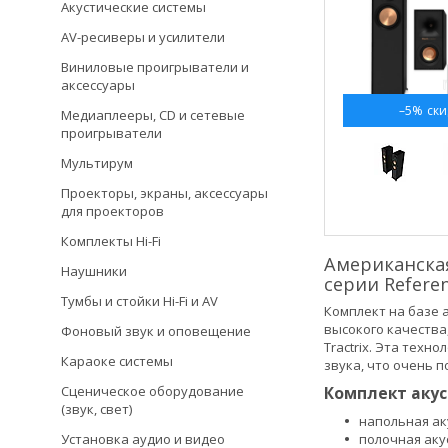
Акустические системы
AV-ресиверы и усилители
Виниловые проигрыватели и
аксессуары
–5%
Медиаплееры, CD и сетевые
проигрыватели
Мультирум
Проекторы, экраны, аксессуары
для проекторов
Комплекты Hi-Fi
Американская
Наушники
серии Referen
Тумбы и стойки Hi-Fi и AV
Комплект на базе 
высокого качества
Фоновый звук и оповещение
Tractrix. Эта тех
Караоке системы
звука, что очень 
Комплект акуст
Сценическое оборудование
(звук, свет)
напольная аку
полочная акус
Установка аудио и видео