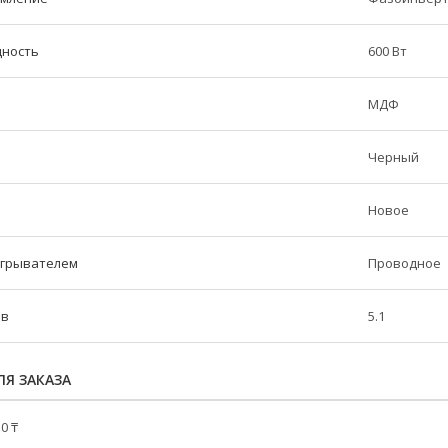
щность
600 Вт
МДФ
Черный
Новое
игрывателем
Проводное
ов
5.1
Я ЗАКАЗА
0 ₸