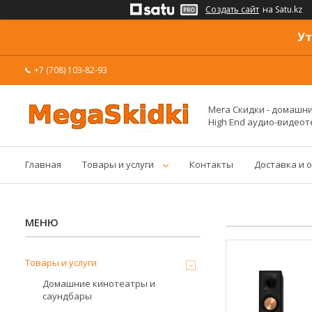
Создать сайт
на Satu.kz
Ут
+7 (708) 103-82-93
Мега Скидки - домашние
High End аудио-видеот
Главная
Товары и услуги
Контакты
Доставка и 
Товары и услуги
Домашние кинотеатры и
саундбары