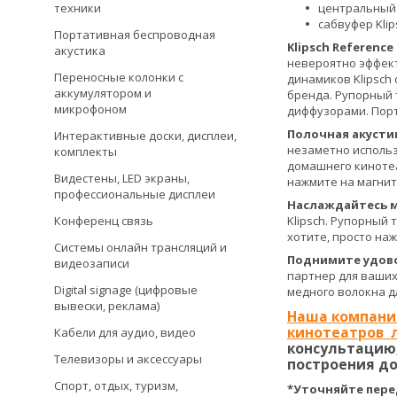
центральный к
техники
сабвуфер Klip
Портативная беспроводная
Klipsch Referen
акустика
невероятно эффект
Переносные колонки с
динамиков Klipsch
аккумулятором и
бренда. Рупорный 
микрофоном
диффузорами. Порт
Полочная акусти
Интерактивные доски, дисплеи,
незаметно использ
комплекты
домашнего кинотеа
Видестены, LED экраны,
нажмите на магни
профессиональные дисплеи
Наслаждайтесь мо
Klipsch. Рупорный
Конференц связь
хотите, просто на
Системы онлайн трансляций и
Поднимите удово
видеозаписи
партнер для ваших
Digital signage (цифровые
медного волокна д
вывески, реклама)
Наша компания
кинотеатров 
Кабели для аудио, видео
консультацию,
Телевизоры и аксессуары
построения до
Спорт, отдых, туризм,
*Уточняйте пере