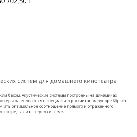
30 702,50 ₸
ческих систем для домашнего кинотеатра
боким басом. Акустические системы построены на динамиках
витеры размещаются в специально рассчитаном рупоре Klipsch
олучить оптимальное соотношение прямого и отраженного
театре, так и в стерео системе.