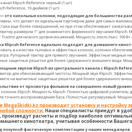
анал Klipsch Reference черный (1 шт)
sch Reference, 10-дюймов (1 шт)
ce — это напольные колонки, подходящие для большинства ра
ивны, что делает их идеальным партнером даже для самых маломощ
 стала еще более совершенной, но при этом обеспечивает захватыв
твитер размером 1" для знаменитого фирменного звучания Klipsch.
 Tractrix для низкого уровня искажений. Мощность
(пост./пик.)
: 100 Вт
ка Klipcsh Reference идеально подходит для домашнего кинот
овать в качестве тыловых и эффектных колонок, колонки обеспечи
тра. Рупорный твитер для прямого звучания. Эффектные медные низ
тные защитные решетки для более сдержанного внешнего вида. Мо
щным звуком Klipsch из центрального канала с Klipsch Refere
 твитер для обволакивающей чистоты. Мощный звук Klipsch. Эффект
жмите на магнитные защитные решетки для более сдержанного внешн
льствие от просмотра фильмов на совершенно новый уровень
 колонок Klipsch. Мощность Klipsch. Полностью цифровой усилитель
ля точного воспроизведения баса. Полностью регулируемый. Мощност
 MegaSkidki.kz производит установку и настройку 
любой сложности.
Наши специалисты приедут в удобн
 произведут расчеты и подбор наиболее оптимальн
машнего кинотеатра, учитывая особенности Вашего
д покупкой фактическую комплектацию у наших менеджеров