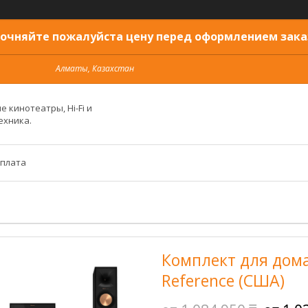
очняйте пожалуйста цену перед оформлением зака
Алматы, Казахстан
 кинотеатры, Hi-Fi и
ехника.
оплата
Комплект для дома
Reference (США)