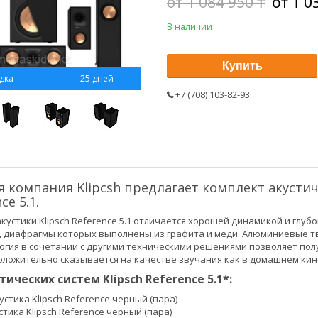
от 1 084 950 ₸
от 1 0
В наличии
Купить
25 дней
+7 (708) 103-82-93
 компания Klipcsh предлагает комплект акусти
ce 5.1.
акустики Klipsch Reference 5.1 отличается хорошей динамикой и глу
, диафрагмы которых выполнены из графита и меди. Алюминиевые т
нология в сочетании с другими техническими решениями позволяет п
положительно сказывается на качестве звучания как в домашнем кино
ических систем Klipsch Reference 5.1*:
стика Klipsch Reference черный (пара)
тика Klipsch Reference черный (пара)