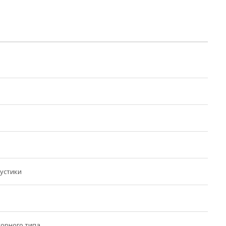
устики
орного типа