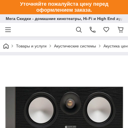
Уточняйте пожалуйста цену перед
оформлением заказа.
Мега Скидки - домашние кинотеатры, Hi-Fi и High End ауди
Товары и услуги
Акустические системы
Акустика це