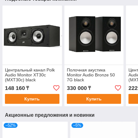
Центральный канал Polk
Полочная акустика
Цент
Audio Monitor XT30c
Monitor Audio Bronze 50
Audi
(MXT30c) black
7G black
(MXT
148 160
330 000
222
₸
₸
Купить
Купить
Акционные предложения и новинки
–52%
–5%