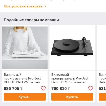
Все условия возврата
Подобные товары компании
Виниловый
Виниловый
Вин
проигрыватель Pro-Ject
проигрыватель Pro-Ject
прои
DEBUT PRO 2M Белый
Debut PRO S Balanced
Debu
Pick It S2 C Черный
MM H
686 705
760 810
521
₸
₸
(Австрия)
Купить
Купить