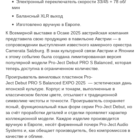
Электронный переключатель скорости 33/45 + 78 об/
мин
Балансный XLR выход
Изготовлено вручную в Европе.
К Всемирной выставке в Осаке 2025 австрийская компания
представила свою продукцию в павильоне Австрии — в
сопровождении выступления известного камерного оркестра
Camerata Salzburg. В знак культурной связи Австрии и Японии
к этому событию была создана лимитированная версия
популярной модели Pro-Ject Debut PRO S Balanced, которая
теперь доступна в ограниченном количестве.
Проигрыватель виниловых пластинок Pro-
Ject Debut PRO S Balanced EXPO 2025 — эстетическая дань
японской культуре. Корпус и тонарм, выполненные в
классическом белом цвете, отсылают к традиционной
символике чистоты и точности. Проигрыватель сохраняет
ясный, функциональный язык форм серии Pro-Ject Debut, но
за счёт проработки деталей и отделки проявляет характер
коллекционной модели. Каждое изделие производится
вручную в Европе, несёт фирменный почерк Pro-Ject Audio
Systems и, как обещает производитель, без компромиссов в
качестве и облике.