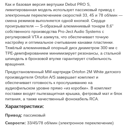
Как и базовая версия вертушки Debut PRO S,
лимитированная модель использует пассиковый привод с
электронным переключением скоростей 33, 45 и 78 об/мин —
смена режимов выполняется одной кнопкой. Сердце
проигрывателя — S-образный алюминиевый тонарм 8,6"
собственного производства Pro-Ject Audio Systems с
регулировкой VTA и азимута, что обеспечивает точную
настройку и оптимальное считывание канавки пластинки.
Тяжёлый алюминиевый опорный диск диаметром 300 мм с
TPE-демпфированием минимизирует резонансы, а стальной
шпиндель в бронзовой втулке гарантирует стабильность
вращения.
Предустановленный MM-картридж Ortofon 2M White датского
производителя Ortofon A/S завершает комплект и
обеспечивает готовность к прослушиванию на
аудиофильском уровне прямо «из коробки». В комплект
поставки входят пылезащитная крышка, фетровый мат и блок
питания, а также качественный фонокабель RCA.
Характеристики:
Привод:
пассиковый
Скорости:
33/45/78 об/мин (электронное переключение)