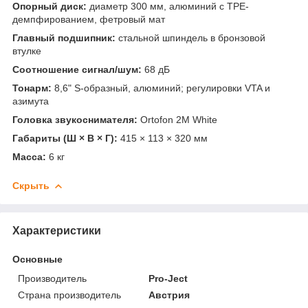
Опорный диск:
диаметр 300 мм, алюминий с TPE-
демпфированием, фетровый мат
Главный подшипник:
стальной шпиндель в бронзовой
втулке
Соотношение сигнал/шум:
68 дБ
Тонарм:
8,6" S-образный, алюминий; регулировки VTA и
азимута
Головка звукоснимателя:
Ortofon 2M White
Габариты (Ш × В × Г):
415 × 113 × 320 мм
Масса:
6 кг
Скрыть
Характеристики
Основные
Производитель
Pro-Ject
Страна производитель
Австрия