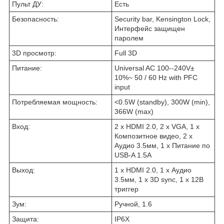
Пульт ДУ:
Есть
Безопасность:
Security bar, Kensington Lock,
Интерфейс защищен
паролем
3D просмотр:
Full 3D
Питание:
Universal AC 100--240V±
10%~ 50 / 60 Hz with PFC
input
Потребляемая мощность:
<0.5W (standby), 300W (min),
366W (max)
Вход:
2 x HDMI 2.0, 2 x VGA, 1 x
Композитное видео, 2 x
Аудио 3.5мм, 1 x Питание по
USB-A 1.5A
Выход:
1 x HDMI 2.0, 1 x Аудио
3.5мм, 1 x 3D sync, 1 x 12В
триггер
Зум:
Ручной, 1.6
Защита:
IP6X