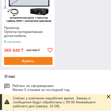
Проектор
Optoma+интерактивная
доска+кабель
HDMI+потолочное крепление
В наличии
365 840
₸
430 400 ₸
Купить
О нас
Рейтинг не сформирован
Менее 5 отзывов за последний год
Сейчас у компании нерабочее время. Заказы и
Работает с 23.01.2015
сообщения будут обработаны с 09:00 ближайшего
рабочего дня (завтра, 10.08)
г. Алматы