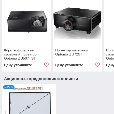
Короткофокусный
Проектор лазерный
Про
лазерный проектор
Optoma ZU725T
лазе
Optoma ZU507TST
Opt
Цену уточняйте
Цену уточняйте
Цен
Акционные предложения и новинки
–15%