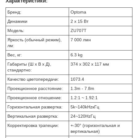
Характеристики:
Бренд:
Optoma
Динамики
2 х 15 Вт
Модель:
ZU707T
Яркость (обычный режим),
7 000 лмн
лм:
Вес, кг:
6.3 kg
Габариты (Ш х В х Д),
374 x 302 x 117 мм
стандартно:
Качество цветопередачи:
1073.4
Проекционное расстояние:
1.3m - 7.8m
Проекционное отношение:
1.2:1 ~ 1.92:1
Горизонтальная развертка:
5k~140kHzкГц
Вертикальная развертка:
24~120HzГц
Корректировка трапеции:
+-30° (горизонтальная и
вертикальная)