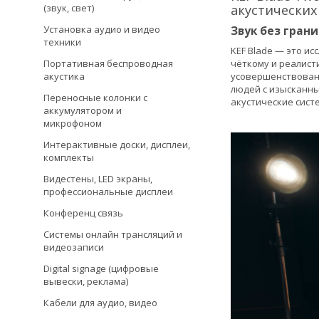
(звук, свет)
акустических
Установка аудио и видео
Звук без гран
техники
KEF Blade — это и
Портативная беспроводная
чёткому и реалист
акустика
усовершенствован
людей с изысканны
Переносные колонки с
акустические сист
аккумулятором и
микрофоном
Интерактивные доски, дисплеи,
комплекты
Видестены, LED экраны,
профессиональные дисплеи
Конференц связь
Системы онлайн трансляций и
видеозаписи
Digital signage (цифровые
вывески, реклама)
Кабели для аудио, видео