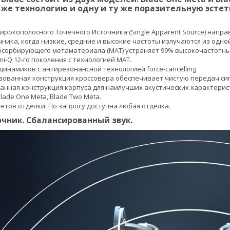
у же технологию и одну и ту же поразительную эстет
ирокополосного Точечного Источника (Single Apparent Source) напр
ника, когда низкие, средние и высокие частоты излучаются из одной
бсорбирующего метаматериала (MAT) устраняет 99% высокочастотны
i-Q 12-го поколения с технологией MAT.
динамиков с антирезонансной технологией force-cancelling.
ованная конструкция кроссовера обеспечивает чистую передач сиг
нная конструкция корпуса для наилучших акустических характерис
lade One Meta, Blade Two Meta.
нтов отделки. По запросу доступна любая отделка.
чник. Сбалансированный звук.