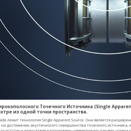
рокополосного Точечного Источника (Single Apparent
тре из одной точки пространства.
ade лежит технология Single Apparent Source. Она является расширен
 на достижение акустического совершенства точечного источника, к
кочастотных излучателя расположены симметрично парами «спина к