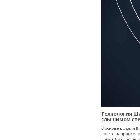
Технология Ши
слышимом спек
В основе модели Bl
Source направлена
точки. Четыре низ