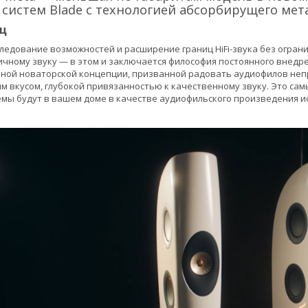
 систем Blade с технологией абсорбирущего ме
иц
сследование возможностей и расширение границ HiFi-звука без огран
ичному звуку — в этом и заключается философия постоянного внедре
ной новаторской концепции, призванной радовать аудиофилов неп
м вкусом, глубокой привязанностью к качественному звуку. Это сам
емы будут в вашем доме в качестве аудиофильского произведения ис