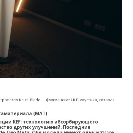
рафство Кент. Blade — флагманская Hi-Fi-акустика, которая
таматериала (MAT)
вации KEF: технологию абсорбирующего
ество других улучшений. Последния
ade Two Meta. Обе модели имеют одну и ту же