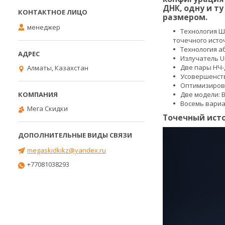
ДНК, одну и т
размером.
менеджер
Технология Ш
точечного источ
Технология а
Излучатель Un
Две пары НЧ-
Алматы, Казахстан
Усовершенств
Оптимизирова
Две модели: B
Восемь вариа
Мега Скидки
Точечный исто
megaskidkikz@yandex.ru
+77081038293