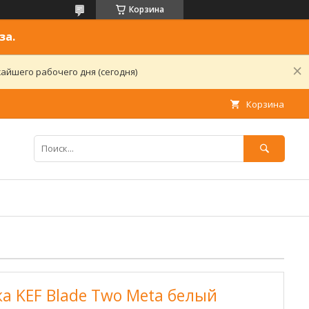
Корзина
за.
айшего рабочего дня (сегодня)
Корзина
а KEF Blade Two Meta белый