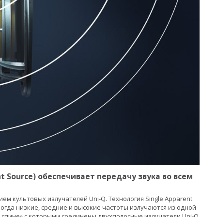
 Source) обеспечивает передачу звука во всем
ием культовых излучателей Uni-Q. Технология Single Apparent
огда низкие, средние и высокие частоты излучаются из одной
 спине» с которыми соединены двухполосные излучатели Uni-Q