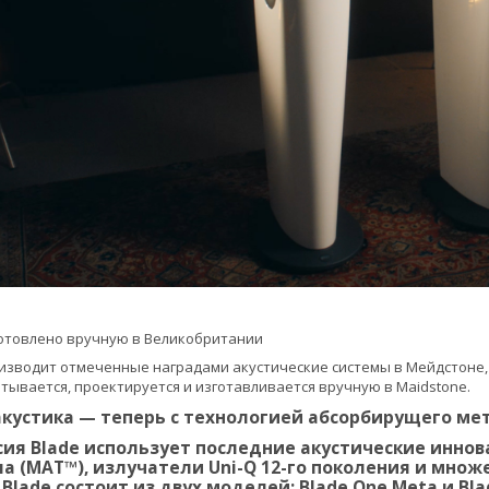
готовлено вручную в Великобритании
оизводит отмеченные наградами акустические системы в Мейдстоне, г
атывается, проектируется и изготавливается вручную в Maidstone.
кустика — теперь с технологией абсорбирущего ме
ия Blade использует последние акустические инно
 (MAT™), излучатели Uni-Q 12-го поколения и множ
Blade состоит из двух моделей: Blade One Meta и Bl