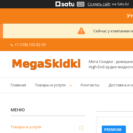
Создать сайт
на Satu.kz
Ут
Сейчас у компании н
+7 (708) 103-82-93
Мега Скидки - домашние
High End аудио-видеот
Главная
Товары и услуги
Контакты
Доставка и 
Товары и услуги
PREMIUM