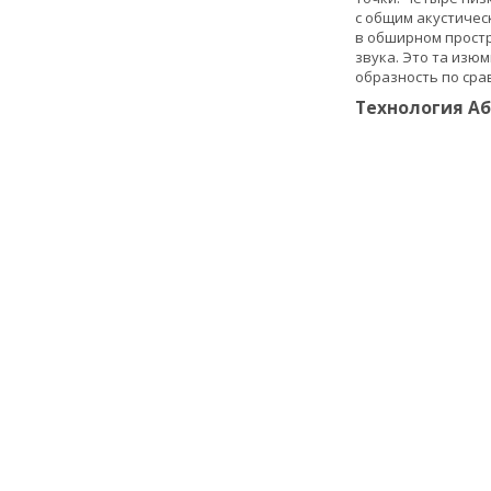
с общим акустичес
в обширном простра
звука. Это та изю
образность по сра
Технология А