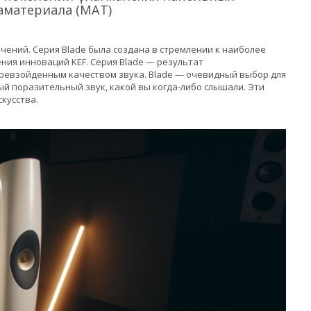
таматериала (MAT)
ичений. Cерия Blade была создана в стремлении к наиболее
ния инноваций KEF. Серия Blade — результат
ревзойденным качеством звука. Blade — очевидный выбор для
ый поразительный звук, какой вы когда-либо слышали. Эти
кусства.