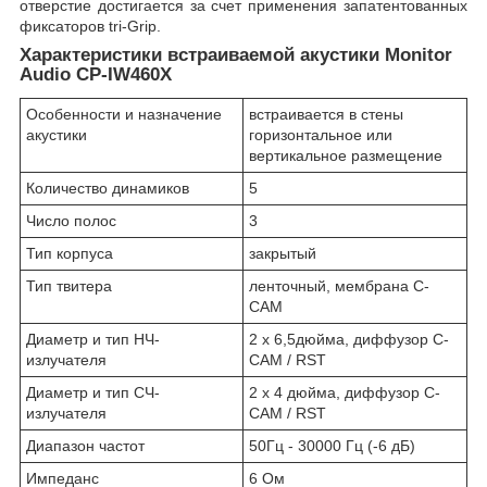
отверстие достигается за счет применения запатентованных
фиксаторов tri-Grip.
Характеристики встраиваемой акустики Monitor
Audio CP-IW460X
Особенности и назначение
встраивается в стены
акустики
горизонтальное или
вертикальное размещение
Количество динамиков
5
Число полос
3
Тип корпуса
закрытый
Тип твитера
ленточный, мембрана C-
CAM
Диаметр и тип НЧ-
2 х 6,5дюйма, диффузор C-
излучателя
CAM / RST
Диаметр и тип СЧ-
2 х 4 дюйма, диффузор C-
излучателя
CAM / RST
Диапазон частот
50Гц - 30000 Гц (-6 дБ)
Импеданс
6 Ом