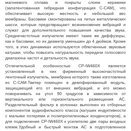
магниевого сплава и покрыты слоем керамики
(запатентованная гибридная конфигурация C-CAM), что
обеспечивает высокую жесткость и небольшой вес
мембраны. Басовики смонтированы на литых металлических
шасси, которые предотвращают возникновение вибраций и
служат для дополнительного повышения качества звука.
Среднечастотные излучатели имеют такие же диффузоры,
как и басовики, но их диаметр уменьшен до 4 дюймов. Кроме
того, в этих динамиках используются облегченные звуковые
катушки, чтобы повысить натуральность передачи голосового
диапазона частот и детальность звука.
Отличительной особенностью CP-IW460X является
установленный в них фирменный высокочастотный
ленточный излучатель, мембрана которого также изготовлена
из C-CAM.Твитер помещен в демпфированный модуль,
защищающий его от внешних вибраций, и его можно
поворачивать на угол 90 градусов в зависимости от
вертикального или горизонтального размещения АС.
Разделительный фильтр в колонках выполнен из отборных
компонентов аудиофильского класса (катушек индуктивности
с малыми потерями и полипропиленовых конденсаторов), а
для подключения CP-IW460X к усилителю две пары входных
клемм.Удобный и быстрый монтаж АС в подготовленное