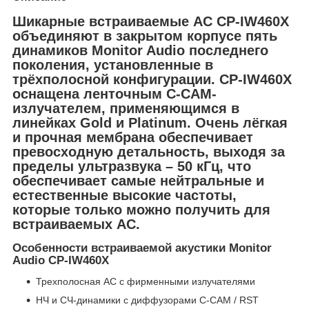
Шикарные встраиваемые АС CP-IW460X
объединяют в закрытом корпусе пять
динамиков Monitor Audio последнего
поколения, установленные в
трёхполосной конфигурации. CP-IW460X
оснащена ленточным C-CAM-
излучателем, применяющимся в
линейках Gold и Platinum. Очень лёгкая
и прочная мембрана обеспечивает
превосходную детальность, выходя за
пределы ультразвука – 50 кГц, что
обеспечивает самые нейтральные и
естественные высокие частоты,
которые только можно получить для
встраиваемых АС.
Особенности встраиваемой акустики Monitor
Audio CP-IW460X
Трехполосная АС с фирменными излучателями
НЧ и СЧ-динамики с диффузорами C-CAM / RST