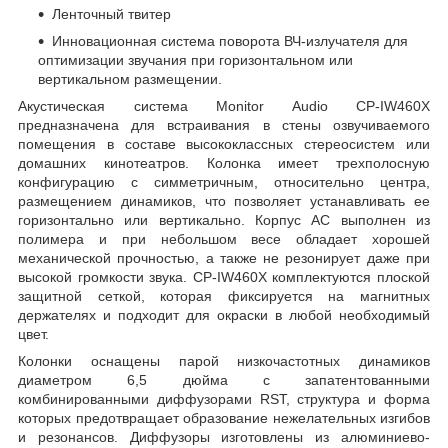
Ленточный твитер
Инновационная система поворота ВЧ-излучателя для
оптимизации звучания при горизонтальном или
вертикальном размещении.
Акустическая система Monitor Audio CP-IW460X
предназначена для встраивания в стены озвучиваемого
помещения в составе высококлассных стереосистем или
домашних кинотеатров. Колонка имеет трехполосную
конфигурацию с симметричным, относительно центра,
размещением динамиков, что позволяет устанавливать ее
горизонтально или вертикально. Корпус АС выполнен из
полимера и при небольшом весе обладает хорошей
механической прочностью, а также не резонирует даже при
высокой громкости звука. CP-IW460X комплектуются плоской
защитной сеткой, которая фиксируется на магнитных
держателях и подходит для окраски в любой необходимый
цвет.
Колонки оснащены парой низкочастотных динамиков
диаметром 6,5 дюйма с запатентованными
комбинированными диффузорами RST, структура и форма
которых предотвращает образование нежелательных изгибов
и резонансов. Диффузоры изготовлены из алюминиево-