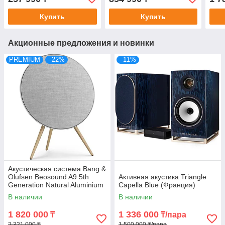
Купить
Купить
Акционные предложения и новинки
PREMIUM
–22%
–11%
Акустическая система Bang &
Olufsen Beosound A9 5th
Активная акустика Triangle
Generation Natural Aluminium
Capella Blue (Франция)
В наличии
В наличии
1 820 000
1 336 000
₸
₸/пара
2 321 000 ₸
1 500 000 ₸/пара