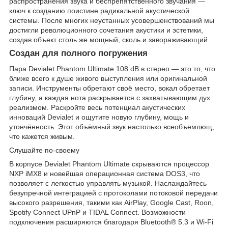
распространения звука и беспрепятственного звучания —
ключ к созданию поистине радикальной акустической
системы. После многих неустанных усовершенствований мы
достигли революционного сочетания акустики и эстетики,
создав объект столь же мощный, сколь и завораживающий.
Создан для полного погружения
Пара Devialet Phantom Ultimate 108 dB в стерео — это то, что
ближе всего к душе живого выступления или оригинальной
записи. Инструменты обретают своё место, вокал обретает
глубину, а каждая нота раскрывается с захватывающим дух
реализмом. Раскройте весь потенциал акустических
инноваций Devialet и ощутите новую глубину, мощь и
утончённость. Этот объёмный звук настолько всеобъемлющ,
что кажется живым.
Слушайте по-своему
В корпусе Devialet Phantom Ultimate скрываются процессор
NXP iMX8 и новейшая операционная система DOS3, что
позволяет с легкостью управлять музыкой. Наслаждайтесь
безупречной интеграцией с протоколами потоковой передачи
высокого разрешения, такими как AirPlay, Google Cast, Roon,
Spotify Connect UPnP и TIDAL Connect. Возможности
подключения расширяются благодаря Bluetooth® 5.3 и Wi-Fi