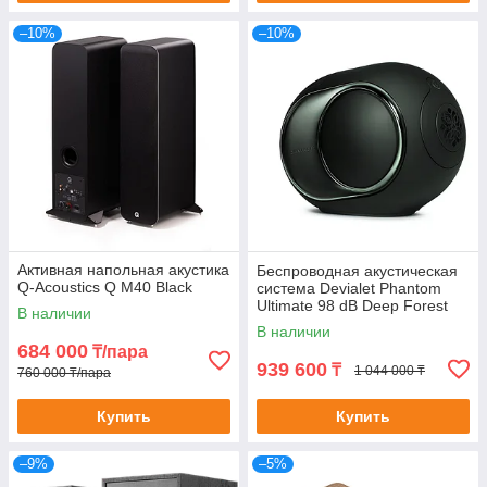
–10%
–10%
Активная напольная акустика
Беспроводная акустическая
Q-Acoustics Q M40 Black
система Devialet Phantom
Ultimate 98 dB Deep Forest
В наличии
(Франция)
В наличии
684 000
₸/пара
939 600
₸
1 044 000 ₸
760 000 ₸/пара
Купить
Купить
–9%
–5%