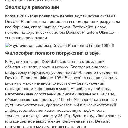
Эволюция революции
Когда в 2015 году появилась первая акустическая система
Devialet Phantom, она превзошла все ожидания и разрушила
все барьеры, связанные со звуком. Встречайте новое
поколение акустических систем Devialet Phantom Ultimate –
эволюцию революции.
Философия полного погружения в звук
Каждая инновация Devialet основана на стремлении
объединить тело, разум и музыку. Благодаря аналого-
цифровому гибридному усилению ADH® нового поколения
Devialet Phantom Ultimate 108 dB способна воспроизводить
музыку с максимальной точностью — без искажений,
насыщенности и фоновых шумов. Новейшие драйверы,
изготовленные собственными силами инженеров Devialet,
обеспечивают мощность до 108 дБ. Усовершенствованные
дуэт низкочастотных, среднечастотный и высокочастотный
диффузоры обеспечивают повышенную надёжность,
точность и пиковую частоту 35 кГц. Будь то студийная запись
или концертное выступление, фирменный звук Devialet
погружает вас в музыку так, как ничто иное.