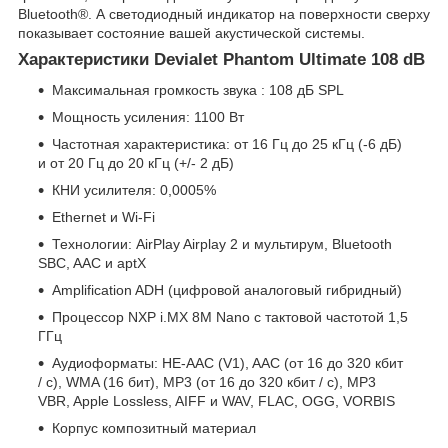
Bluetooth®. А светодиодный индикатор на поверхности сверху
показывает состояние вашей акустической системы.
Характеристики Devialet Phantom Ultimate 108 dB
Максимальная громкость звука : 108 дБ SPL
Мощность усиления: 1100 Вт
Частотная характеристика: от 16 Гц до 25 кГц (-6 дБ)
и от 20 Гц до 20 кГц (+/- 2 дБ)
КНИ усилителя: 0,0005%
Ethernet и Wi-Fi
Технологии: AirPlay Airplay 2 и мультирум, Bluetooth
SBC, AAC и aptX
Amplification ADH (цифровой аналоговый гибридный)
Процессор NXP i.MX 8M Nano с тактовой частотой 1,5
ГГц
Аудиоформаты: HE-AAC (V1), AAC (от 16 до 320 кбит
/ с), WMA (16 бит), MP3 (от 16 до 320 кбит / с), MP3
VBR, Apple Lossless, AIFF и WAV, FLAC, OGG, VORBIS
Корпус композитный материал