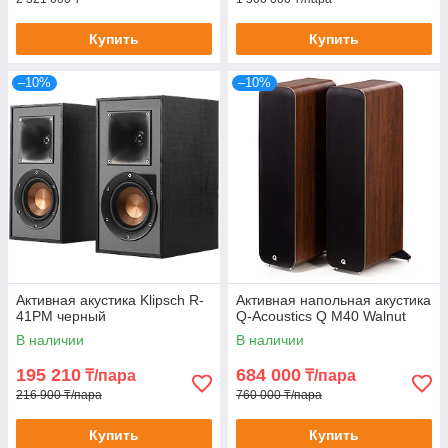
Купить
Купить
–10%
–10%
Активная акустика Klipsch R-
Активная напольная акустика
41PM черный
Q-Acoustics Q M40 Walnut
В наличии
В наличии
195 210
684 000
₸/пара
₸/пара
216 900 ₸/пара
760 000 ₸/пара
Купить
Купить