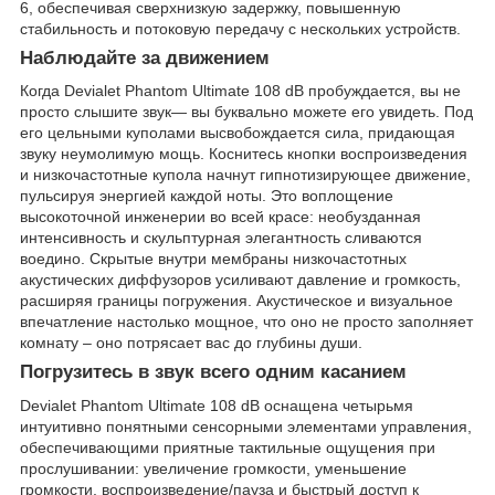
6, обеспечивая сверхнизкую задержку, повышенную
стабильность и потоковую передачу с нескольких устройств.
Наблюдайте за движением
Когда Devialet Phantom Ultimate 108 dB пробуждается, вы не
просто слышите звук— вы буквально можете его увидеть. Под
его цельными куполами высвобождается сила, придающая
звуку неумолимую мощь. Коснитесь кнопки воспроизведения
и низкочастотные купола начнут гипнотизирующее движение,
пульсируя энергией каждой ноты. Это воплощение
высокоточной инженерии во всей красе: необузданная
интенсивность и скульптурная элегантность сливаются
воедино. Скрытые внутри мембраны низкочастотных
акустических диффузоров усиливают давление и громкость,
расширяя границы погружения. Акустическое и визуальное
впечатление настолько мощное, что оно не просто заполняет
комнату – оно потрясает вас до глубины души.
Погрузитесь в звук всего одним касанием
Devialet Phantom Ultimate 108 dB оснащена четырьмя
интуитивно понятными сенсорными элементами управления,
обеспечивающими приятные тактильные ощущения при
прослушивании: увеличение громкости, уменьшение
громкости, воспроизведение/пауза и быстрый доступ к