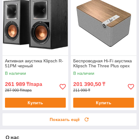
Активная акустика Klipsch R-
Беспроводная Hi-Fi акустика
51PM черный
Klipsch The Three Plus орех
В наличии
В наличии
261 989
201 390,50
₸/пара
₸
287 900 ₸/пара
211 990 ₸
Купить
Купить
Показать ещё
О нас