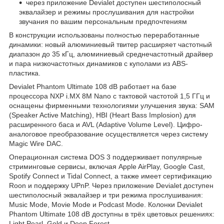
через приложение Devialet доступен шестиполосный
эквалайзер и режимы прослушивания для настройки
звучания по вашим персональным предпочтениям
В конструкции использованы полностью переработанные
динамики: новый алюминиевый твитер расширяет частотный
диапазон до 35 кГц, алюминиевый среднечастотный драйвер
и пара низкочастотных динамиков с куполами из ABS-
пластика.
Devialet Phantom Ultimate 108 dB работает на базе
процессора NXP i.MX 8M Nano с тактовой частотой 1,5 ГГц и
оснащены фирменными технологиями улучшения звука: SAM
(Speaker Active Matching), HBI (Heart Bass Implosion) для
расширенного баса и AVL (Adaptive Volume Level). Цифро-
аналоговое преобразование осуществляется через систему
Magic Wire DAC.
Операционная система DOS 3 поддерживает популярные
стриминговые сервисы, включая Apple AirPlay, Google Cast,
Spotify Connect и Tidal Connect, а также имеет сертификацию
Roon и поддержку UPnP. Через приложение Devialet доступен
шестиполосный эквалайзер и три режима прослушивания:
Music Mode, Movie Mode и Podcast Mode. Колонки Devialet
Phantom Ultimate 108 dB доступны в трёх цветовых решениях:
Light Pearl, Gold и Deep Forest.