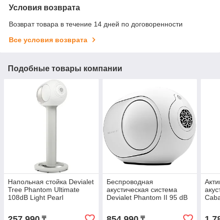
Условия возврата
Возврат товара в течение 14 дней по договоренности
Все условия возврата
Подобные товары компании
Напольная стойка Devialet
Беспроводная
Акти
Tree Phantom Ultimate
акустическая система
акус
108dB Light Pearl
Devialet Phantom II 95 dB
Caba
Iconic White (Франция)
(Фра
257 990
854 990
1 7
₸
₸