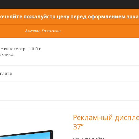
очняйте пожалуйста цену перед оформлением зака
Алматы, Казахстан
 кинотеатры, Hi-Fi и
ехника.
оплата
Рекламный диспле
37”