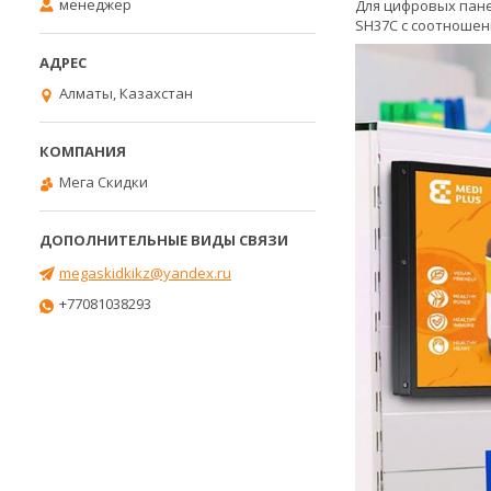
менеджер
Для цифровых пан
SH37C с соотношен
Алматы, Казахстан
Мега Скидки
megaskidkikz@yandex.ru
+77081038293