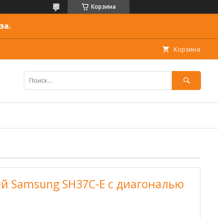
Корзина
за.
Корзина
й Samsung SH37C-E с диагональю