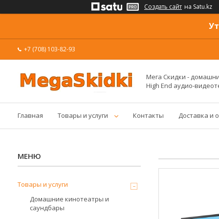
Создать сайт
на Satu.kz
Ут
+7 (708) 103-82-93
Мега Скидки - домашние
High End аудио-видеот
Главная
Товары и услуги
Контакты
Доставка и 
Товары и услуги
Домашние кинотеатры и
саундбары