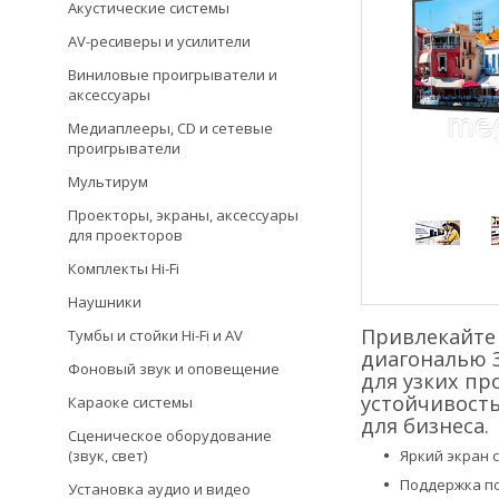
Акустические системы
AV-ресиверы и усилители
Виниловые проигрыватели и
аксессуары
Медиаплееры, CD и сетевые
проигрыватели
Мультирум
Проекторы, экраны, аксессуары
для проекторов
Комплекты Hi-Fi
Наушники
Привлекайте
Тумбы и стойки Hi-Fi и AV
диагональю 3
Фоновый звук и оповещение
для узких пр
устойчивость
Караоке системы
для бизнеса.
Сценическое оборудование
(звук, свет)
Яркий экран 
Поддержка по
Установка аудио и видео