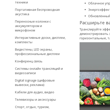
техники
Облачное упр
Портативная беспроводная
Энергоэффекти
акустика
Обновлённый 
Переносные колонки с
Расширьте в
аккумулятором и
Транслируйте эффе
микрофоном
демонстрировать э
Интерактивные доски, дисплеи,
горизонтальные, т
комплекты
Видестены, LED экраны,
профессиональные дисплеи
Конференц связь
Системы онлайн трансляций и
видеозаписи
Digital signage (цифровые
вывески, реклама)
Кабели для аудио, видео
Телевизоры и аксессуары
Спорт, отдых, туризм,