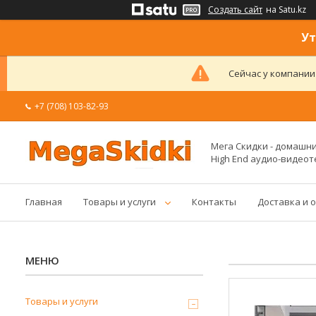
Создать сайт
на Satu.kz
Ут
Сейчас у компании
+7 (708) 103-82-93
Мега Скидки - домашние
High End аудио-видеот
Главная
Товары и услуги
Контакты
Доставка и 
Товары и услуги