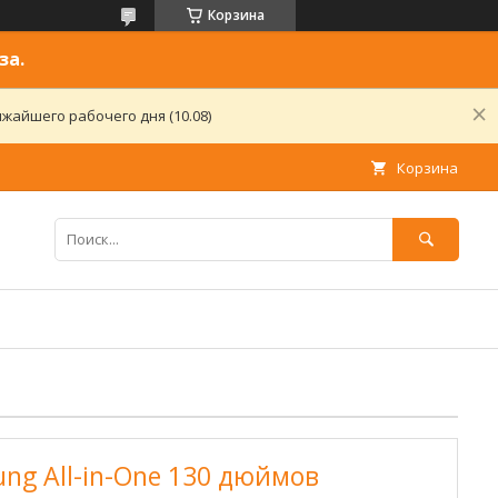
Корзина
за.
жайшего рабочего дня (10.08)
Корзина
ng All-in-One 130 дюймов