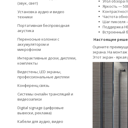
Угол обзора п
(звук, свет)
Яркость — 500
Контрастность
Установка аудио и видео
Частота обно
техники
Шаг пикселя —
Портативная беспроводная
Поддержка H
акустика
Встроенный бл
Переносные колонки с
Настоящее реше
аккумулятором и
Оцените преимущес
микрофоном
экрана. На монтаж
Этот экран - ярка
Интерактивные доски, дисплеи,
комплекты
Видестены, LED экраны,
профессиональные дисплеи
Конференц связь
Системы онлайн трансляций и
видеозаписи
Digital signage (цифровые
вывески, реклама)
Кабели для аудио, видео