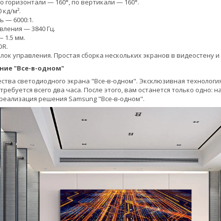
о горизонтали — 160°, по вертикали — 160°.
 кд/м².
 — 6000:1.
вления — 3840 Гц.
 1.5 мм.
DR.
ок управления. Простая сборка нескольких экранов в видеостену и бы
ние "Все-в-одном"
тва светодиодного экрана "Все-в-одном". Эксклюзивная технологи
 требуется всего два часа. После этого, вам останется только одно
я реализация решения Samsung "Все-в-одном".