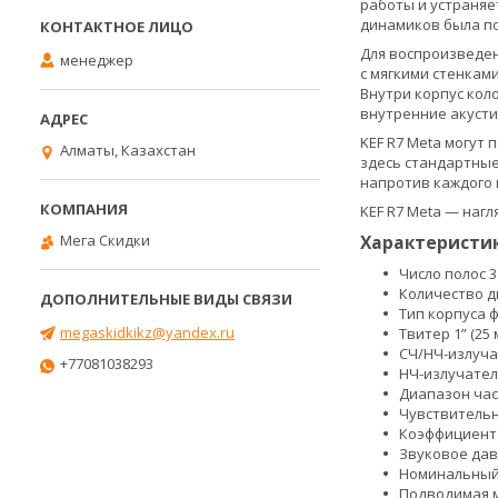
работы и устраняе
динамиков была по
Для воспроизведен
менеджер
с мягкими стенка
Внутри корпус кол
внутренние акусти
KEF R7 Meta могут
Алматы, Казахстан
здесь стандартные
напротив каждого 
KEF R7 Meta — наг
Мега Скидки
Характеристик
Число полос 3
Количество д
Тип корпуса 
megaskidkikz@yandex.ru
Твитер 1” (2
СЧ/НЧ-излучат
+77081038293
НЧ-излучател
Диапазон часто
Чувствительн
Коэффициент г
Звуковое дав
Номинальный
Подводимая м