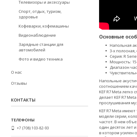
Телевизоры и аксессуары
Спорт, отдых, туризм,
здоровье
Кофеварки, кофемашины
Видеонаблюдение
Основные особ
Зарядные станции для
Напольная ак
автомобилей
3-х полосная
Серия: R Serie
Фото и видео техника
Мощность: 15-
Диапазон часто
О нас
Чувствительн
Напольные акустич
Отзывы
соотношением каче
KEF R7 Meta легко
делает KEF R7 Met
КОНТАКТЫ
прослушивания муз
KEF R7 Meta имеют
модели серии, ко
частот. В нем объ
один десяток лет 
+7 (708) 103-82-93
в котором усилен 