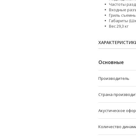
Частоты разде
Входные раз
Гриль съемн
Габариты (ШхВ
Вес 29,3 кг
ХАРАКТЕРИСТИК
Основные
Производитель
Страна производи
Акустическое офо
Количество динам