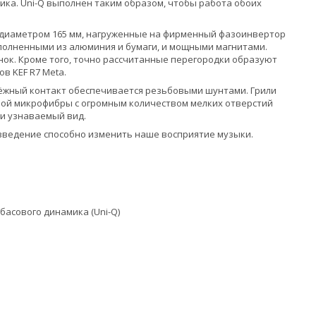
ика. Uni-Q выполнен таким образом, чтобы работа обоих
а диаметром 165 мм, нагруженные на фирменный фазоинвертор
олненными из алюминия и бумаги, и мощными магнитами.
нок. Кроме того, точно рассчитанные перегородки образуют
в KEF R7 Meta.
надёжный контакт обеспечивается резьбовыми шунтами. Грили
йной микрофибры с огромным количеством мелких отверстий
 и узнаваемый вид.
овведение способно изменить наше восприятие музыки.
басового динамика (Uni-Q)