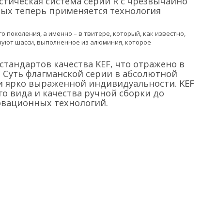
стическая система серии R с чрезвычайно
рых теперь применяется технология
поколения, а именно – в твитере, который, как известно,
зуют шасси, выполненное из алюминия, которое
тандартов качества KEF, что отражено в
). Суть флагманской серии в абсолютной
и ярко выраженной индивидуальности. KEF
го вида и качества ручной сборки до
овационных технологий.