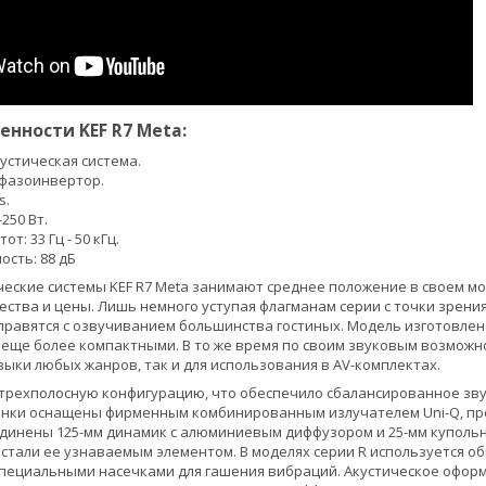
енности KEF R7 Meta:
устическая система.
, фазоинвертор.
s.
250 Вт.
т: 33 Гц - 50 кГц.
ость: 88 дБ
еские системы KEF R7 Meta занимают среднее положение в своем 
ства и цены. Лишь немного уступая флагманам серии с точки зрения
 справятся с озвучиванием большинства гостиных. Модель изготовле
a еще более компактными. В то же время по своим звуковым возможн
ыки любых жанров, так и для использования в AV-комплектах.
 трехполосную конфигурацию, что обеспечило сбалансированное зв
лонки оснащены фирменным комбинированным излучателем Uni-Q, пр
единены 125-мм динамик с алюминиевым диффузором и 25-мм купольны
и стали ее узнаваемым элементом. В моделях серии R используется 
специальными насечками для гашения вибраций. Акустическое офор