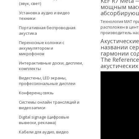
KEF R7 Meta 
(звук, свет)
мощным масси
абсорбирующ
Установка аудио и видео
техники
Технология MAT пр
расположен в цент
Портативная беспроводная
производитель на
акустика
Акустические
Переносные колонки с
названии сер
аккумулятором и
гармонии со
микрофоном
The Referenc
Интерактивные доски, дисплеи,
акустических
комплекты
Видестены, LED экраны,
профессиональные дисплеи
Конференц связь
Системы онлайн трансляций и
видеозаписи
Digital signage (цифровые
вывески, реклама)
Кабели для аудио, видео