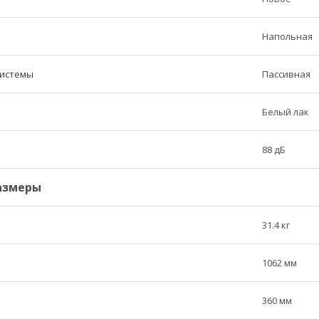
Напольная
системы
Пассивная
Белый лак
88 дБ
азмеры
31.4 кг
1062 мм
360 мм