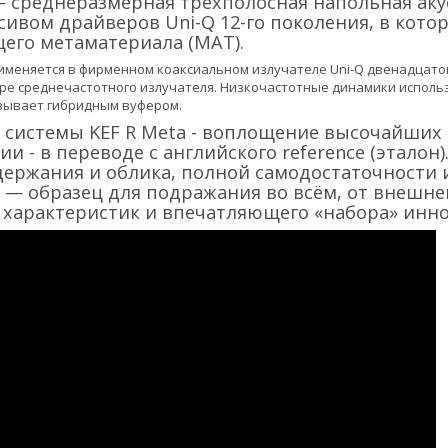
— среднеразмерная трехполосная напольная аку
вом драйверов Uni-Q 12-го поколения, в кото
его метаматериала (MAT).
именяется в фирменном коаксиальном излучателе Uni-Q двенадцатого 
ре среднечастотного излучателя. Низкочастотные динамики исполь
зывает гибридным вуфером.
 системы KEF R Meta - воплощение высочайших с
ии - в переводе с английского reference (эталон
держания и облика, полной самодостаточности 
e — образец для подражания во всём, от внешне
 характеристик и впечатляющего «набора» инн