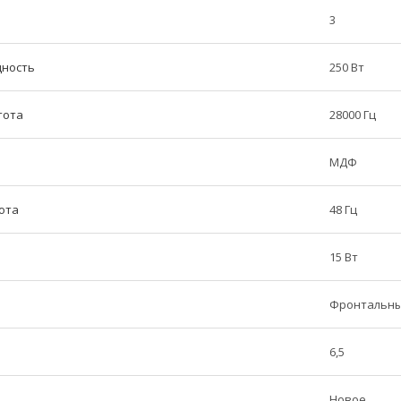
3
щность
250 Вт
тота
28000 Гц
МДФ
ота
48 Гц
15 Вт
Фронтальны
6,5
Новое