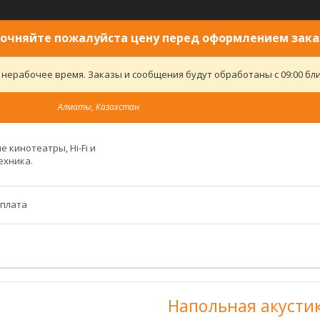
очняйте пожалуйста цену перед оформлением зака
 нерабочее время. Заказы и сообщения будут обработаны с 09:00 бли
Алматы, Казахстан
 кинотеатры, Hi-Fi и
ехника.
оплата
Напольная акустик