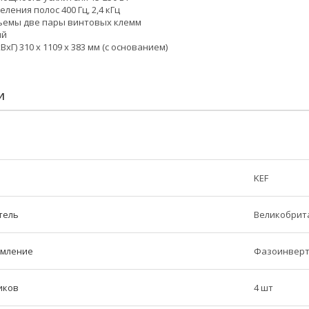
ления полос 400 Гц, 2,4 кГц
ъемы две пары винтовых клемм
ый
хГ) 310 x 1109 x 383 мм (с основанием)
И
KEF
тель
Великобрит
рмление
Фазоинверт
иков
4 шт