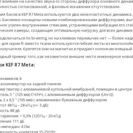
т влияние на качество звука со стороны диффузора основного динам
лностью согласованной, а фазовые искажения отсутствовали.
ия басов в KEF R7 Meta используются два низкочастотных динамик
ми. Басовики оснащены новыми комбинированными диффузорами, вып
онок усилен внутренними стяжками, устраняющими вибрации его сте
ческие камеры, создающие оптимальную нагрузку для всех динамико
 подключаться по bi-wiring, но на клеммах перемычек нет — более 
 для серии R: вместо ткани используются гибкие листы из многосло
излучателя. Крепятся они на магнитах и придают колонкам изящный
лядный пример того, как незаметное внешне чисто инженерное нов
и KEF R7 Meta:
инамиков 4
фазоинвертор на задней панели
5 мм) твитер с алюминиевой купольной мембраной, помещен в центре 
ель 5 " (125 мм) СЧ/НЧ, с алюминиевым диффузором (Uni-Q)
ь 2 х 6,5 " (165 мм) с алюминиево-бумажным диффузором
т 48 Гц – 28 кГц (+/- 3 дБ)
ость 88 дБ
армоник < 0,3% (120 Гц – 20 кГц)
ление 111 дБ
 импеданс 4 Ом
ощность усилителя 15-250 Вт