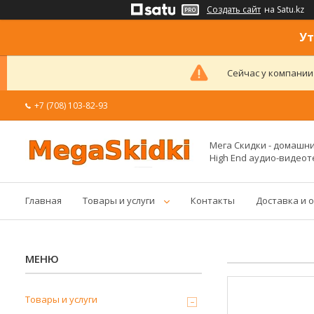
Создать сайт
на Satu.kz
Ут
Сейчас у компании
+7 (708) 103-82-93
Мега Скидки - домашние
High End аудио-видеот
Главная
Товары и услуги
Контакты
Доставка и 
Товары и услуги