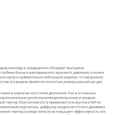
модельном ряду и традиционно обладают выгодным
 глубины басов и максимального звукового давления, колонки
на в корпусе сравнительно небольшой ширины, что визуально
остям эта модель является полностью универсальной как для
учание в широком частотном диапазоне. Как и остальные
едназначенным для воспроизведения высоких и средних
й твитер. Излучатели Uni-Q применяются в акустике KEF не
обновленный излучатель, диффузор среднечастотного динамика
мление твитера в виде лепестков повышает эффективность его