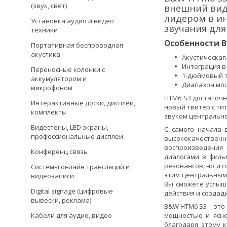
(звук, свет)
внешний вид 
лидером в ин
Установка аудио и видео
звучания для
техники
Особенности B
Портативная беспроводная
акустика
Акустическая
Интеграция в
Переносные колонки с
1-дюймовый т
аккумулятором и
Диапазон мощ
микрофоном
HTM6 S3 достаточн
Интерактивные доски, дисплеи,
новый твитер с ти
комплекты
звуком центрально
Видестены, LED экраны,
С самого начала 
профессиональные дисплеи
высококачественны
воспроизведения 
Конференц связь
диалогами в филь
резонансов, но и 
Системы онлайн трансляций и
этим центральным 
видеозаписи
Вы сможете услыш
Digital signage (цифровые
действия и создад
вывески, реклама)
B&W HTM6 S3 – это
Кабели для аудио, видео
мощностью и ясно
благодаря этому 