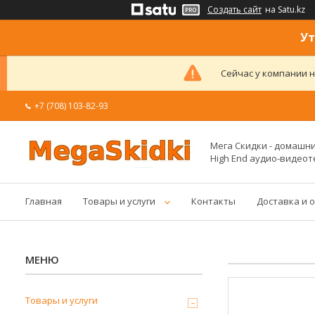
Создать сайт
на Satu.kz
Ут
Сейчас у компании н
+7 (708) 103-82-93
Мега Скидки - домашние
High End аудио-видеот
Главная
Товары и услуги
Контакты
Доставка и 
Товары и услуги