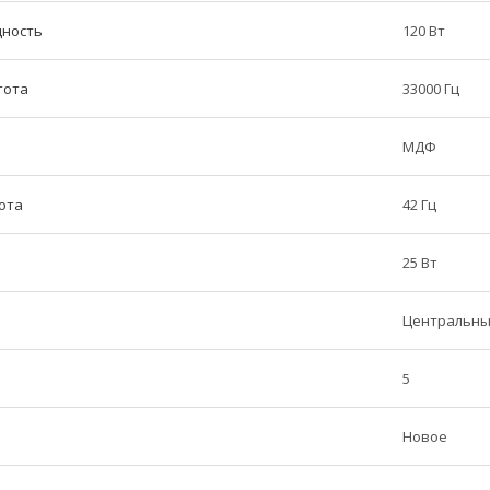
щность
120 Вт
тота
33000 Гц
МДФ
ота
42 Гц
25 Вт
Центральны
5
Новое