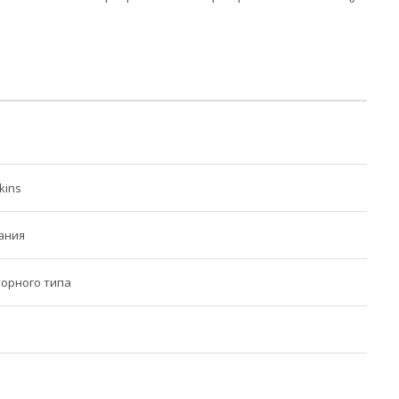
kins
ания
орного типа