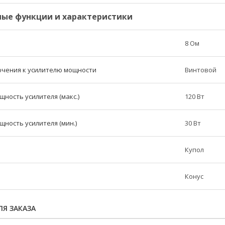
ые функции и характеристики
8 Ом
ючения к усилителю мощности
Винтовой
ность усилителя (макс.)
120 Вт
ность усилителя (мин.)
30 Вт
Купол
Конус
Я ЗАКАЗА