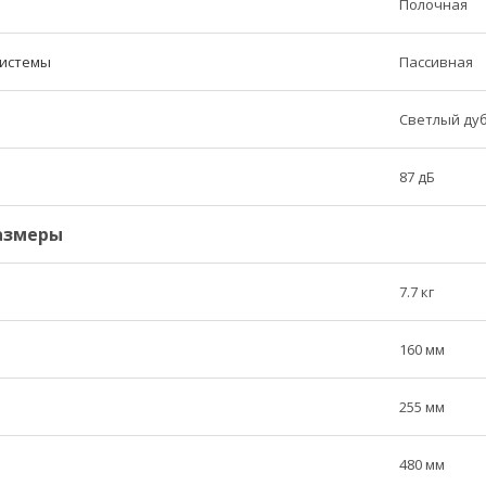
Полочная
системы
Пассивная
Светлый ду
87 дБ
азмеры
7.7 кг
160 мм
255 мм
480 мм