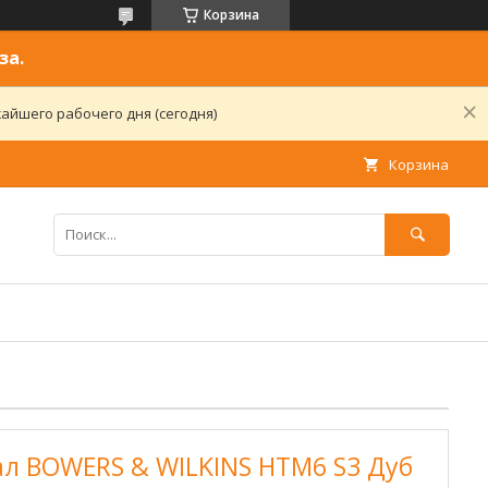
Корзина
за.
айшего рабочего дня (сегодня)
Корзина
л BOWERS & WILKINS HTM6 S3 Дуб