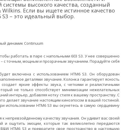
й системы высокого качества, созданный
Wilkins. Если вы ищете истинное качество
 S3 – это идеальный выбор.
ный динамик Continuum
чтобы работать в паре с напольными 603 S3. У нее совершенно
 – с точным, мощным и прозрачным звучанием. Порадуйте себя
 будет включена с использованием HTM6 S3. Он оборудован
аполненное деталями звучание. Колонка гарантирует ясность
 создает яркие эффекты звука, с четкими и реалистичными
оторый не только способствует минимизации нежелательных
ний интерьер, добавляя нотку стиля к вашему пространству. С
что делает звучание настоящим киноэпосом в вашей гостиной.
При использовании HTM6 S3 вы окунетесь в самую сердцевину
ся к непревзойденному качеству звучания. Он удивит вас своей
ий и ощутить эмоции, которые так великолепно передаются
 B&W HTM6 S3 и превратите свое пространство в настоящую