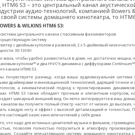
HTM6 S3 – это центральный канал акустическо
дустрии аудио-технологий, компанией Bowers & 
 своей системы домашнего кинотеатра, то HTM6
OWERS & WILKINS HTM6 S3:
 система центрального канала с пассивным фазоинветоров
 существующую систему
витер с двойным куполом и развязкой, 2 x 5-дюймовый низкочастот
ности: 30-120 Вт
о мала, чтобы удобно разместиться в доме, но достаточно мощна, 
тановым куполом™ и два НЧ/СЧ-динамика с диффузорами Continuum™
го канала HTM6 S3.
вы почувствуете разницу, когда ваша аудиовизуальная система
ми драйверами и инновационной технологией, дарящей точное и з
голосов, а кинематический подход к проектированию динамиков
мах. HTM6 S3 также обладает прочным и элегантным корпусом, к
создает шикарный внешний вид. Он легко интегрируется в ваш домаш
каналом вы получите полный спектр частот от низких до высоких, 
ать каждую ноту и эффект с высокой детализацией и точностью. 
ите настоящий оазис кино-впечатлений у себя дома.
 то, что надо для истинных ценителей музыки и фильмов, стремящих
стью, позволяя полностью погрузиться в атмосферу произведен
каналу. Создайте впечатляющую систему домашнего кинотеатра с