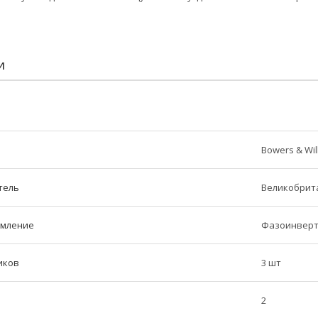
И
Bowers & Wil
тель
Великобрит
рмление
Фазоинверт
иков
3 шт
2