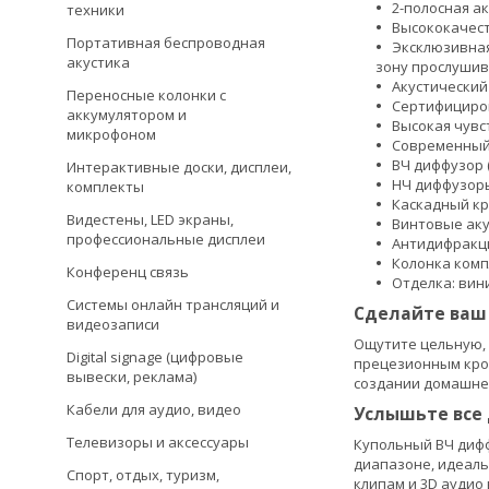
2-полосная а
техники
Высококачест
Портативная беспроводная
Эксклюзивная
акустика
зону прослуши
Акустический
Переносные колонки с
Сертифициров
аккумулятором и
Высокая чувс
микрофоном
Современный 
ВЧ диффузор 
Интерактивные доски, дисплеи,
НЧ диффузоры
комплекты
Каскадный кр
Видестены, LED экраны,
Винтовые ак
профессиональные дисплеи
Антидифракц
Колонка ком
Конференц связь
Отделка: вин
Системы онлайн трансляций и
Сделайте ваш
видеозаписи
Ощутите цельную, 
Digital signage (цифровые
прецезионным кросс
вывески, реклама)
создании домашнего
Кабели для аудио, видео
Услышьте все
Телевизоры и аксессуары
Купольный ВЧ диффу
диапазоне, идеал
Спорт, отдых, туризм,
клипам и 3D аудио 