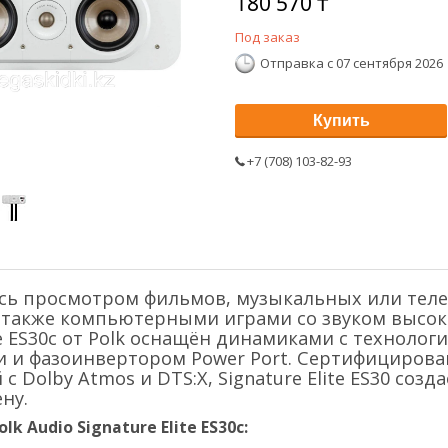
180 570 ₸
Под заказ
Отправка с 07 сентября 2026
Купить
+7 (708) 103-82-93
сь просмотром фильмов, музыкальных или тел
а также компьютерными играми со звуком высо
ite ES30c от Polk оснащён динамиками с техноло
 и фазоинвертором Power Port. Сертифицирован
с Dolby Atmos и DTS:X, Signature Elite ES30 соз
ну.
k Audio Signature Elite ES30c: