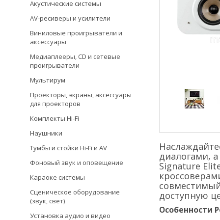
Акустические системы
AV-ресиверы и усилители
Виниловые проигрыватели и
аксессуары
Медиаплееры, CD и сетевые
проигрыватели
Мультирум
Проекторы, экраны, аксессуары
для проекторов
Комплекты Hi-Fi
Наушники
Наслаждайте
Тумбы и стойки Hi-Fi и AV
диалогами, 
Фоновый звук и оповещение
Signature El
кроссоверами
Караоке системы
совместимый 
Сценическое оборудование
доступную це
(звук, свет)
Особенности Pol
Установка аудио и видео