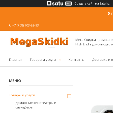
Создать сайт
на Satu.kz
Ут
+7 (708) 103-82-93
Мега Скидки - домашние
High End аудио-видеот
Главная
Товары и услуги
Контакты
Доставка и 
Товары и услуги
Домашние кинотеатры и
саундбары