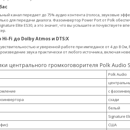
бас
ьный канал передает до 75% аудио контента (голоса, звуковые эфф
ько для передачи диалога. Фазоинвертор Power Port от Polk обесп
Signature Elite ES30, а это значит, что вы услышите и почувствуете 
ер.
Hi-Fi до Dolby Atmos и DTS:X
вствительностью и уверенной работе при импедансе от 4 до 8 Ом, Pol
роизведение звука практически от любого источника, включая нов
ки центрального громкоговорителя Polk Audio Sig
Polk Audio
центральн
ормление
с фазоинв
зоинвертора
сзади
белый
Signature El
фис)
США