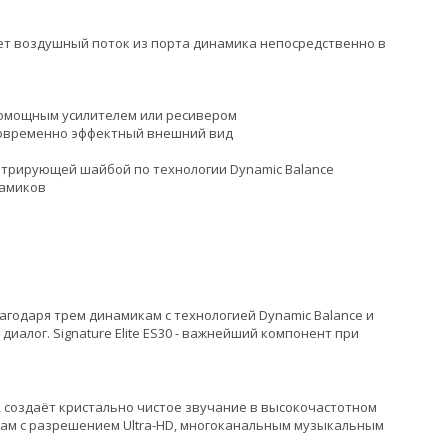
ет воздушный поток из порта динамика непосредственно в
ломощным усилителем или ресивером
новременно эффектный внешний вид
нтрирующей шайбой по технологии Dynamic Balance
намиков
агодаря трем динамикам с технологией Dynamic Balance и
иалог. Signature Elite ES30 - важнейший компонент при
io, создаёт кристально чистое звучание в высокочастотном
ам с разрешением Ultra-HD, многоканальным музыкальным