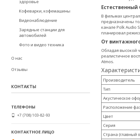
здоровье
Естественный 
Кофеварки, кофемашины
В фильмах централ
Видеонаблюдение
предназначены тол
канале Polk Audio 
Зарядные станции для
планировал режисс
автомобилей
От винтажного 
Фото и видео техника
Обладая высокой чу
реалистичное восп
О нас
Atmos.
Характеристи
Отзывы
Производитель
КОНТАКТЫ
Тип
Акустическое оф
Расположение фа
+7 (708) 103-82-93
Цвет
Серия
Страна (главный о