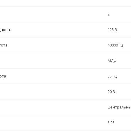
2
щность
125 Вт
тота
40000 Гц
МДФ
ота
55 Гц
20 Вт
Центральны
5,25