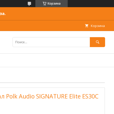
Корзина
за.
Корзина
 Polk Audio SIGNATURE Elite ES30C