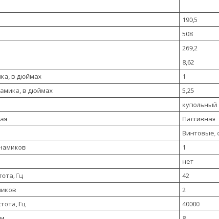
190,5
508
269,2
8,62
ка, в дюймах
1
амика, в дюймах
5,25
купольный
ная
Пассивная
Винтовые, 
инамиков
1
нет
ота, Гц
42
миков
2
тота, Гц
40000
Ом
8