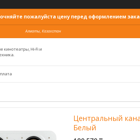
очняйте пожалуйста цену перед оформлением зака
Алматы, Казахстан
 кинотеатры, Hi-Fi и
ехника.
оплата
Центральный канал
Белый