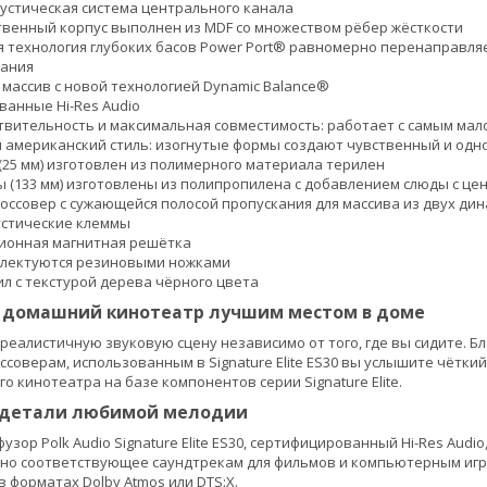
кустическая система центрального канала
венный корпус выполнен из MDF со множеством рёбер жёсткости
 технология глубоких басов Power Port® равномерно перенаправля
вания
 массив с новой технологией Dynamic Balance®
анные Hi-Res Audio
твительность и максимальная совместимость: работает с самым ма
американский стиль: изогнутые формы создают чувственный и од
(25 мм) изготовлен из полимерного материала терилен
 (133 мм) изготовлены из полипропилена с добавлением слюды с це
оссовер с сужающейся полосой пропускания для массива из двух ди
устические клеммы
ионная магнитная решётка
плектуются резиновыми ножками
ил с текстурой дерева чёрного цвета
 домашний кинотеатр лучшим местом в доме
реалистичную звуковую сцену независимо от того, где вы сидите. Бл
оверам, использованным в Signature Elite ES30 вы услышите чёткий д
 кинотеатра на базе компонентов серии Signature Elite.
 детали любимой мелодии
зор Polk Audio Signature Elite ES30, сертифицированный Hi-Res Aud
ьно соответствующее саундтрекам для фильмов и компьютерным игр
в форматах Dolby Atmos или DTS:X.