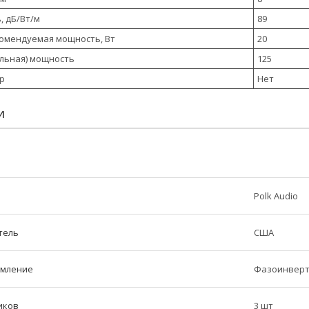
, дБ/Вт/м
89
омендуемая мощность, Вт
20
льная) мощность
125
р
Нет
И
Polk Audio
тель
США
рмление
Фазоинверт
иков
3 шт