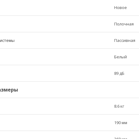
Новое
Полочная
системы
Пассивная
Белый
89 дБ
азмеры
8.6 кг
190 мм