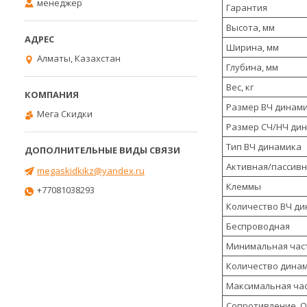
менеджер
Гарантия
Высота, мм
Ширина, мм
Алматы, Казахстан
Глубина, мм
Вес, кг
Размер ВЧ динами
Мега Скидки
Размер СЧ/НЧ дин
Тип ВЧ динамика
Активная/пассив
megaskidkikz@yandex.ru
Клеммы
+77081038293
Количество ВЧ д
Беспроводная
Минимальная част
Количество дина
Максимальная час
Сопротивление, 