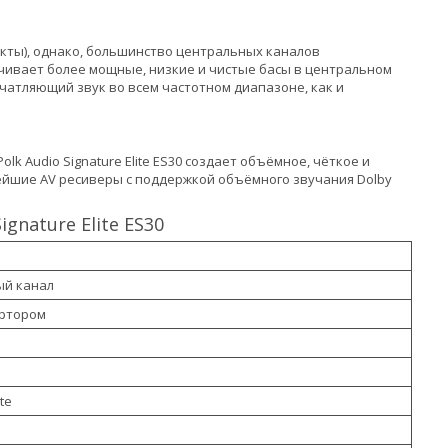
екты), однако, большинство центральных каналов
ечивает более мощные, низкие и чистые басы в центральном
впечатляющий звук во всем частотном диапазоне, как и
k Audio Signature Elite ES30 создает объёмное, чёткое и
ейшие AV ресиверы с поддержкой объёмного звучания Dolby
nature Elite ES30
ый канал
ертором
ite