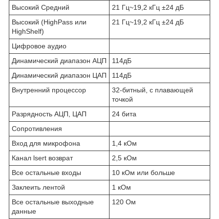
Высокий Средний
21 Гц~19,2 кГц ±24 дБ
Высокий (HighPass или
21 Гц~19,2 кГц ±24 дБ
HighShelf)
Цифровое аудио
Динамический диапазон АЦП
114дБ
Динамический диапазон ЦАП
114дБ
Внутренний процессор
32-битный, с плавающей
точкой
Разрядность АЦП, ЦАП
24 бита
Сопротивления
Вход для микрофона
1,4 кОм
Канал lsert возврат
2,5 кОм
Все остальные входы
10 кОм или больше
Заклеить лентой
1 кОм
Все остальные выходные
120 Ом
данные