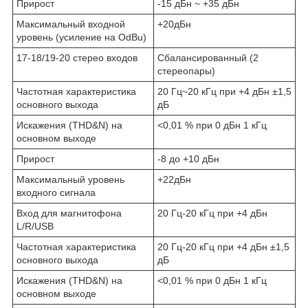
Прирост
-15 дБн ~ +35 дБн
Максимальный входной
+20дБн
уровень (усиление на OdBu)
17-18/19-20 стерео входов
Сбалансированный (2
стереопары)
Частотная характеристика
20 Гц~20 кГц при +4 дБн ±1,5
основного выхода
дБ
Искажения (THD&N) на
<0,01 % при 0 дБн 1 кГц
основном выходе
Прирост
-8 до +10 дБн
Максимальный уровень
+22дБн
входного сигнала
Вход для магнитофона
20 Гц-20 кГц при +4 дБн
L/R/USB
Частотная характеристика
20 Гц-20 кГц при +4 дБн ±1,5
основного выхода
дБ
Искажения (THD&N) на
<0,01 % при 0 дБн 1 кГц
основном выходе