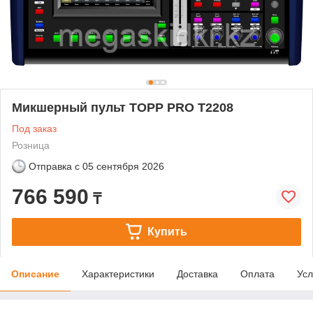
Микшерный пульт TOPP PRO T2208
Под заказ
Розница
Отправка с
05 сентября 2026
766 590
₸
Купить
Описание
Характеристики
Доставка
Оплата
Усл