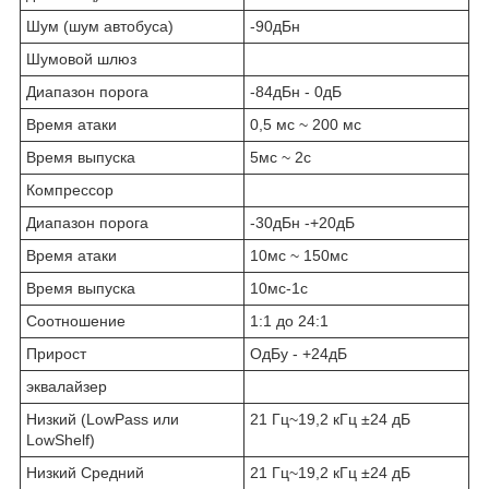
Шум (шум автобуса)
-90дБн
Шумовой шлюз
Диапазон порога
-84дБн - 0дБ
Время атаки
0,5 мс ~ 200 мс
Время выпуска
5мс ~ 2с
Компрессор
Диапазон порога
-30дБн -+20дБ
Время атаки
10мс ~ 150мс
Время выпуска
10мс-1с
Соотношение
1:1 до 24:1
Прирост
ОдБу - +24дБ
эквалайзер
Низкий (LowPass или
21 Гц~19,2 кГц ±24 дБ
LowShelf)
Низкий Средний
21 Гц~19,2 кГц ±24 дБ