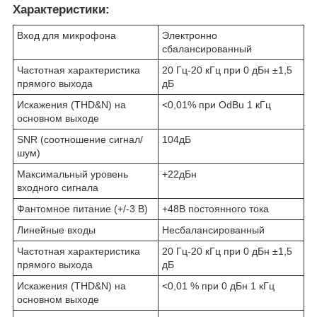
Характеристики:
Вход для микрофона
Электронно
сбалансированный
Частотная характеристика
20 Гц-20 кГц при 0 дБн ±1,5
прямого выхода
дБ
Искажения (THD&N) на
<0,01% при OdBu 1 кГц
основном выходе
SNR (соотношение сигнал/
104дБ
шум)
Максимальный уровень
+22дБн
входного сигнала
Фантомное питание (+/-3 В)
+48В постоянного тока
Линейные входы
Несбалансированный
Частотная характеристика
20 Гц-20 кГц при 0 дБн ±1,5
прямого выхода
дБ
Искажения (THD&N) на
<0,01 % при 0 дБн 1 кГц
основном выходе