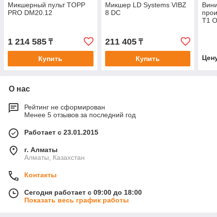
Микшерный пульт TOPP
Микшер LD Systems VIBZ
Вин
PRO DM20.12
8 DC
прои
T1 
1 214 585
211 405
₸
₸
Цен
Купить
Купить
О нас
Рейтинг не сформирован
Менее 5 отзывов за последний год
Работает с 23.01.2015
г. Алматы
Алматы, Казахстан
Контакты
Сегодня работает с 09:00 до 18:00
Показать весь график работы