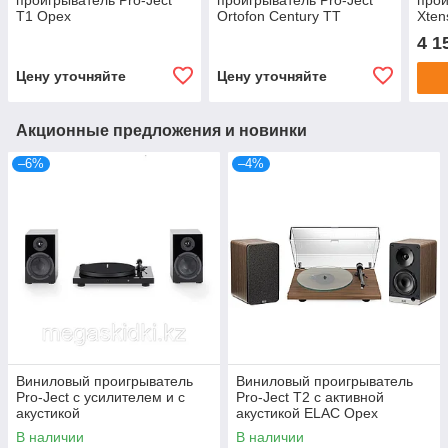
проигрыватель Pro-Ject
проигрыватель Pro-Ject
прои
T1 Орех
Ortofon Century TT
Xten
(Concorde Silver) Черный
Pian
4 1
лак
Цену уточняйте
Цену уточняйте
Акционные предложения и новинки
–6%
–4%
Виниловый проигрыватель
Виниловый проигрыватель
Pro-Ject с усилителем и с
Pro-Ject T2 с активной
акустикой
акустикой ELAC Орех
В наличии
В наличии