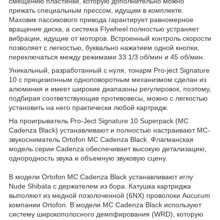
смещению пластинки, которую дополнительно можно
прижать специальным прессом, идущим в комплекте.
Маховик пассикового привода гарантирует равномерное
вращение диска, а система Flywheel полностью устраняет
вибрации, идущие от моторов. Встроенный контроль скорости
позволяет с легкостью, буквально нажатием одной кнопки,
переключаться между режимами 33 1/3 об/мин и 45 об/мин.
Уникальный, разработанный с нуля, тонарм Pro-ject Signature
10 с прецизионным одноповоротным механизмом сделан из
алюминия и имеет широкие диапазоны регулировок, поэтому,
подбирая соответствующие противовесы, можно с легкостью
установить на него практически любой картридж.
На проигрыватель Pro-Ject Signature 10 Superpack (MC
Cadenza Black) устанавливают и полностью настраивают MC-
звукосниматель Ortofon MC Cadenza Black. Флагманская
модель серии Cadenza обеспечивает высокую детализацию,
однородность звука и объемную звуковую сцену.
В модели Ortofon MC Cadenza Black устанавливают иглу
Nude Shibata с держателем из бора. Катушка картриджа
выполяют из медной позолоченной (6NX) проволоки Aucurum
компании Ortofon. В модели MC Cadenza Black используют
систему широкополосного демпфирования (WRD), которую