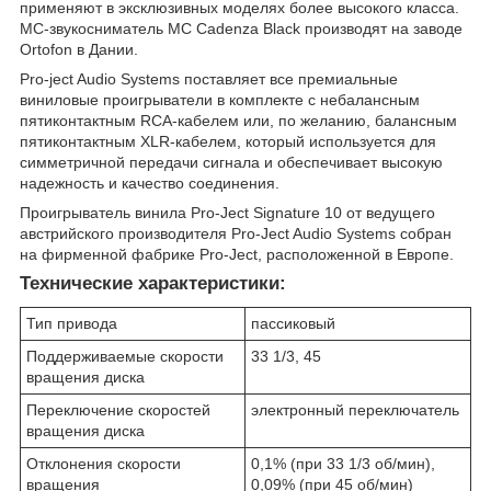
применяют в эксклюзивных моделях более высокого класса.
MC-звукосниматель MC Cadenza Black производят на заводе
Ortofon в Дании.
Pro-ject Audio Systems поставляет все премиальные
виниловые проигрыватели в комплекте с небалансным
пятиконтактным RCA-кабелем или, по желанию, балансным
пятиконтактным XLR-кабелем, который используется для
симметричной передачи сигнала и обеспечивает высокую
надежность и качество соединения.
Проигрыватель винила Pro-Ject Signature 10 от ведущего
австрийского производителя Pro-Ject Audio Systems собран
на фирменной фабрике Pro-Ject, расположенной в Европе.
Технические характеристики:
Тип привода
пассиковый
Поддерживаемые скорости
33 1/3, 45
вращения диска
Переключение скоростей
электронный переключатель
вращения диска
Отклонения скорости
0,1% (при 33 1/3 об/мин),
вращения
0,09% (при 45 об/мин)