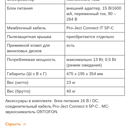
Блок питания
внешний адаптер, 15 В/1600
мА, переменный ток, 90 –
264 В
Межблочный кабель
Pro-Ject Connect IT 5P-C
Пылезащитная крышка
приобретается отдельно
Прижимной клэмп для
есть
виниловых дисков
Потребляемая мощность
максимально 13 Вт, 0,5 Вт
(режим ожидания)
Габариты (Ш x В x Г)
475 x 195 x 354 мм
Вес (нетто)
23 кг
Вес (брутто)
40 кг
Аксессуары в комплекте: блок питания 16 В / DC,
соединительный кабель Pro-Ject Connect it 5P-C , MC-
звукосниматель ORTOFON.
Скрыть