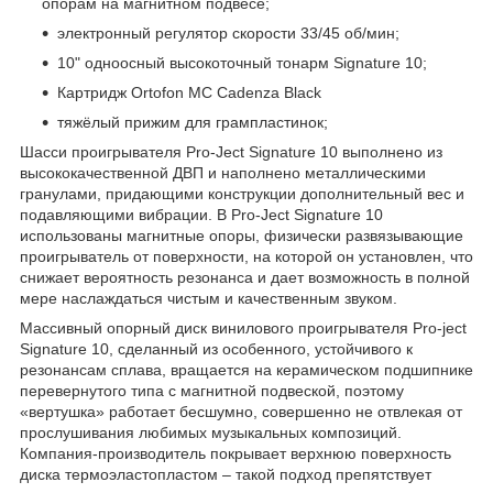
опорам на магнитном подвесе;
электронный регулятор скорости 33/45 об/мин;
10" одноосный высокоточный тонарм Signature 10;
Картридж Ortofon MC Cadenza Black
тяжёлый прижим для грампластинок;
Шасси проигрывателя Pro-Ject Signature 10 выполнено из
высококачественной ДВП и наполнено металлическими
гранулами, придающими конструкции дополнительный вес и
подавляющими вибрации. В Pro-Ject Signature 10
использованы магнитные опоры, физически развязывающие
проигрыватель от поверхности, на которой он установлен, что
снижает вероятность резонанса и дает возможность в полной
мере наслаждаться чистым и качественным звуком.
Массивный опорный диск винилового проигрывателя Pro-ject
Signature 10, сделанный из особенного, устойчивого к
резонансам сплава, вращается на керамическом подшипнике
перевернутого типа с магнитной подвеской, поэтому
«вертушка» работает бесшумно, совершенно не отвлекая от
прослушивания любимых музыкальных композиций.
Компания-производитель покрывает верхнюю поверхность
диска термоэластопластом – такой подход препятствует