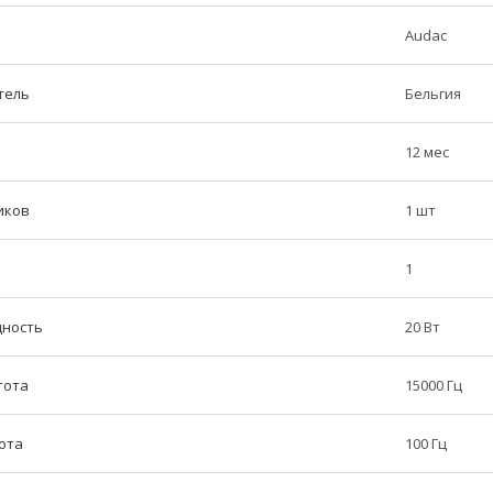
Audac
тель
Бельгия
12 мес
иков
1 шт
1
щность
20 Вт
тота
15000 Гц
ота
100 Гц