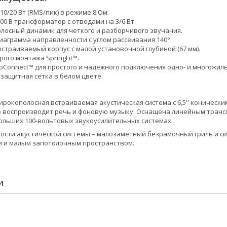
0/20 Вт (RMS/пик) в режиме 8 Ом.
00 В трансформатор с отводами на 3/6 Вт.
олосный динамик для четкого и разборчивого звучания.
иаграмма направленности с углом рассеивания 140°.
страиваемый корпус с малой установочной глубиной (67 мм).
ого монтажа SpringFit™.
Connect™ для простого и надежного подключения одно- и многожиль
защитная сетка в белом цвете.
ирокополосная встраиваемая акустическая система с 6,5'' конически
воспроизводит речь и фоновую музыку. Оснащена линейным трансфо
ольших 100-вольтовых звукоусилительных системах.
сти акустической системы – малозаметный безрамочный гриль и си
и и малым запотолочным пространством.
И