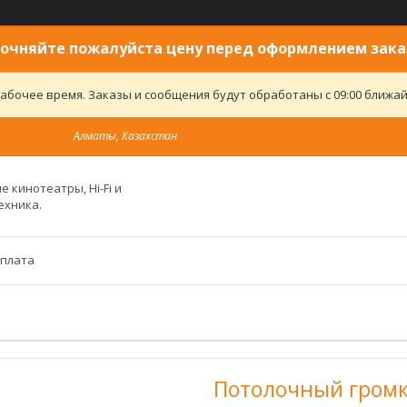
очняйте пожалуйста цену перед оформлением зака
абочее время. Заказы и сообщения будут обработаны с 09:00 ближайш
Алматы, Казахстан
 кинотеатры, Hi-Fi и
ехника.
оплата
Потолочный громк