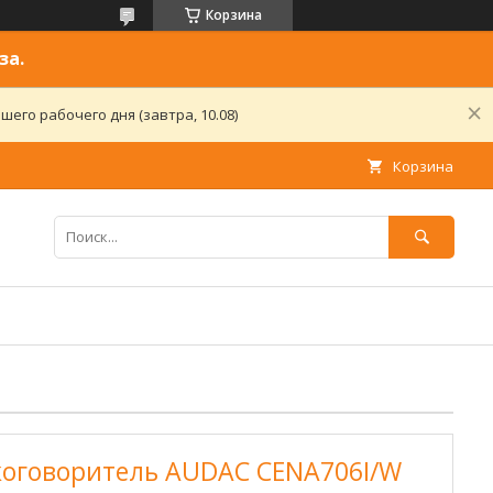
Корзина
за.
его рабочего дня (завтра, 10.08)
Корзина
оговоритель AUDAC CENA706I/W