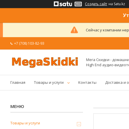
Создать сайт
на Satu.kz
Ут
Сейчас у компании нер
+7 (708) 103-82-93
Мега Скидки - домашние
High End аудио-видеот
Главная
Товары и услуги
Контакты
Доставка и 
Товары и услуги