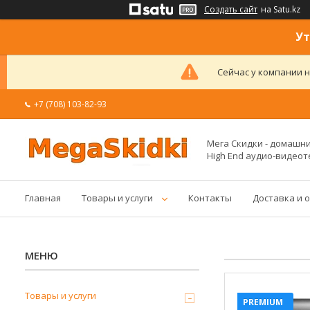
Создать сайт
на Satu.kz
Ут
Сейчас у компании н
+7 (708) 103-82-93
Мега Скидки - домашние
High End аудио-видеот
Главная
Товары и услуги
Контакты
Доставка и 
Товары и услуги
PREMIUM