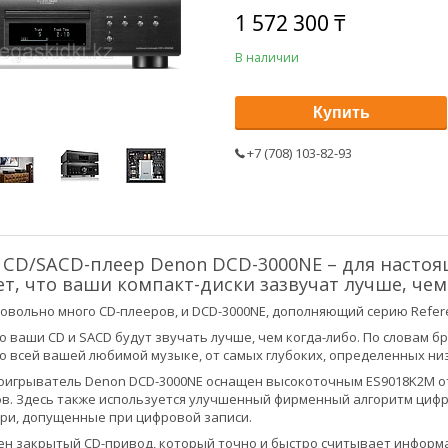
1 572 300 ₸
В наличии
Купить
+7 (708) 103-82-93
CD/SACD-плеер Denon DCD-3000NE – для настоящ
т, что ваши компакт-диски зазвучат лучше, чем
овольно много CD-плееров, и DCD-3000NE, дополняющий серию Refer
о ваши CD и SACD будут звучать лучше, чем когда-либо. По словам 
о всей вашей любимой музыке, от самых глубоких, определенных ни
оигрыватель Denon DCD-3000NE оснащен высокоточным ES9018K2M о
в. Здесь также используется улучшенный фирменный алгоритм цифро
ри, допущенные при цифровой записи.
ен закрытый CD-привод, который точно и быстро считывает информ