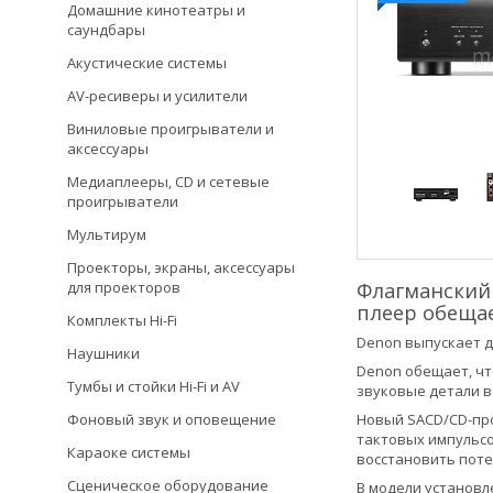
Домашние кинотеатры и
саундбары
Акустические системы
AV-ресиверы и усилители
Виниловые проигрыватели и
аксессуары
Медиаплееры, CD и сетевые
проигрыватели
Мультирум
Проекторы, экраны, аксессуары
Флагманский 
для проекторов
плеер обещае
Комплекты Hi-Fi
Denon выпускает д
Наушники
Denon обещает, чт
Тумбы и стойки Hi-Fi и AV
звуковые детали в
Новый SACD/CD-пр
Фоновый звук и оповещение
тактовых импульсо
Караоке системы
восстановить поте
Сценическое оборудование
В модели установл