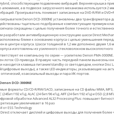
n Hybrid, способствующим подавлению вибраций. Верхняя крышка пр
о алюминия, а в подвеске загрузочного механизма используется 2 мм
ибраций. Проигрыватель понимает записанные на DVD-R/RW и DVD+R/RW
роигрывателя Denon DCD-3000NE установлены два трансформатора дл
действованы тщательно подобранные комплектующие премиум-класса
сигнала сокращены с целью получения более точного и естественно
 разработали антивибрационную конструкцию шасси Direct Mechanica
асположены ближе к основанию корпуса с целью уменьшения переда
лен в центре корпуса. Шасси толщиной в 1,2 мм дополнено двумя 1,6
корпуса изготовлены из усиленного стекловолокном высокоплотного
тветствует ее компаньону по серии — усилителю Denon PMA-3000NE.
н лоток CD-привода. В правую часть передней панели вынесены к
ти находится клавиша питания/standby со светодиодом, кнопки Disc La
й/цифровые выходы), а также LED-индикаторы, указывающие на акт
е оптический, коаксиальный выходы и пара ИК-портов.
Denon DCD-3000NE
ые форматы CD/CD-R/RW/SACD, записанные на CD файлы WMA, MP3, 
C (24бит/192 кГц), ALAC (24 бит/96 кГц), AIFF (24 бит/192 кГц) и DSD (2,8 МГ
фровой обработки Advanced AL32 Processing Plus: повышает битность 
скретизации увеличивает в 16 раз
M от ESS Technology
 Direct отключает дисплей и цифровые выходы для получения более 