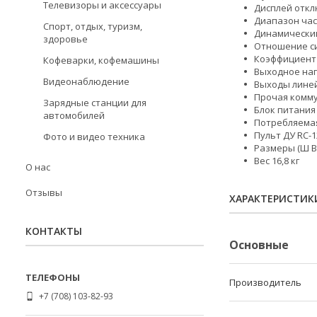
Телевизоры и аксессуары
Дисплей откл
Диапазон часто
Спорт, отдых, туризм,
Динамический 
здоровье
Отношение сиг
Коэффициент г
Кофеварки, кофемашины
Выходное нап
Видеонаблюдение
Выходы линей
Прочая комму
Зарядные станции для
Блок питания
автомобилей
Потребляемая 
Пульт ДУ RC-
Фото и видео техника
Размеры (Ш В 
Вес 16,8 кг
О нас
Отзывы
ХАРАКТЕРИСТИК
КОНТАКТЫ
Основные
Производитель
+7 (708) 103-82-93