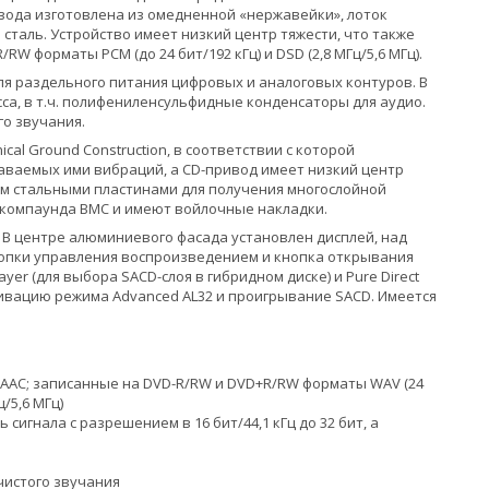
ивода изготовлена из омедненной «нержавейки», лоток
 сталь. Устройство имеет низкий центр тяжести, что также
 форматы PCM (до 24 бит/192 кГц) и DSD (2,8 МГц/5,6 МГц).
я раздельного питания цифровых и аналоговых контуров. В
, в т.ч. полифениленсульфидные конденсаторы для аудио.
го звучания.
l Ground Construction, в соответствии с которой
ваемых ими вибраций, а CD-привод имеет низкий центр
 мм стальными пластинами для получения многослойной
 компаунда BMC и имеют войлочные накладки.
 В центре алюминиевого фасада установлен дисплей, над
нопки управления воспроизведением и кнопка открывания
yer (для выбора SACD-слоя в гибридном диске) и Pure Direct
ивацию режима Advanced AL32 и проигрывание SACD. Имеется
AAC; записанные на DVD-R/RW и DVD+R/RW форматы WAV (24
ц/5,6 МГц)
сигнала с разрешением в 16 бит/44,1 кГц до 32 бит, а
чистого звучания