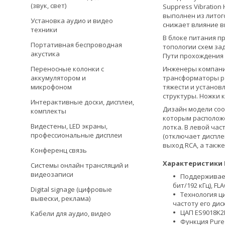
(звук, свет)
Suppress Vibratio
выполнен из литог
Установка аудио и видео
снижает влияние в
техники
В блоке питания п
Портативная беспроводная
топологии схем за
акустика
Пути прохождения 
Инженеры компании
Переносные колонки с
трансформаторы р
аккумулятором и
тяжести и установ
микрофоном
структуры. Ножки 
Интерактивные доски, дисплеи,
Дизайн модели соо
комплекты
которым расположе
Видестены, LED экраны,
лотка. В левой час
профессиональные дисплеи
(отключает диспле
выход RCA, а такж
Конференц связь
Характеристики 
Системы онлайн трансляций и
видеозаписи
Поддерживаем
бит/192 кГц), FLA
Digital signage (цифровые
Технология ци
вывески, реклама)
частоту его ди
ЦАП ES9018K2
Кабели для аудио, видео
Функция Pure