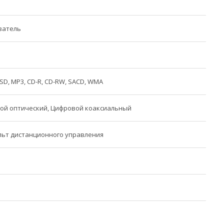
ватель
DSD, MP3, CD-R, CD-RW, SACD, WMA
вой оптический, Цифровой коаксиальный
льт дистанционного управления