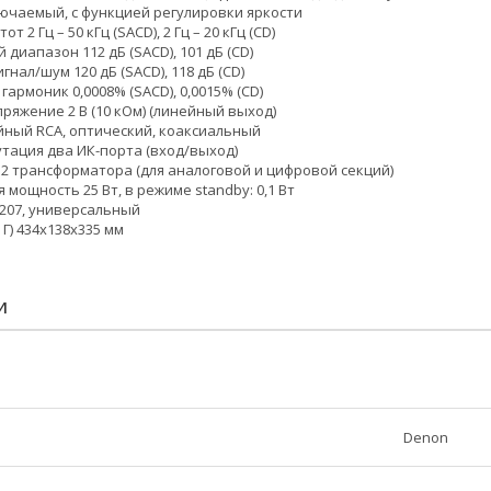
ючаемый, с функцией регулировки яркости
т 2 Гц – 50 кГц (SACD), 2 Гц – 20 кГц (CD)
диапазон 112 дБ (SACD), 101 дБ (CD)
нал/шум 120 дБ (SACD), 118 дБ (CD)
армоник 0,0008% (SACD), 0,0015% (CD)
ряжение 2 В (10 кОм) (линейный выход)
ный RCA, оптический, коаксиальный
тация два ИК-порта (вход/выход)
 2 трансформатора (для аналоговой и цифровой секций)
мощность 25 Вт, в режиме standby: 0,1 Вт
1207, универсальный
Г) 434х138х335 мм
И
Denon