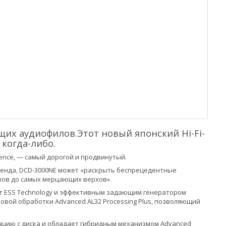
их аудиофилов.Этот новый японский Hi-Fi-
 когда-либо.
ence, — самый дорогой и продвинутый.
бренда, DCD-3000NE может «раскрыть беспрецедентные
зов до самых мерцающих верхов».
т ESS Technology и эффективным задающим генератором
вой обработки Advanced AL32 Processing Plus, позволяющий
ацию с диска и обладает гибридным механизмом Advanced