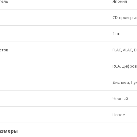
тель
Япония
CD-проигры
1 шт
ртов
FLAC, ALAC, 
RCA, Цифро
Дисплей, Пу
Черный
Новое
азмеры