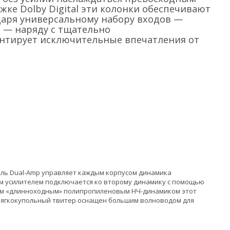
жке Dolby Digital эти колонки обеспечивают
даря универсальному набору входов —
h — наряду с тщательно
нтирует исключительные впечатления от
ель Dual-Amp управляет каждым корпусом динамика
ым усилителем подключается ко второму динамику с помощью
вым «длинноходным» полипропиленовым НЧ-динамиком этот
мягкокупольный твитер оснащен большим волноводом для