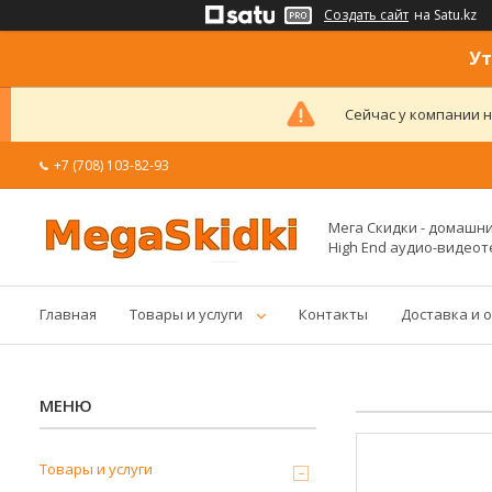
Создать сайт
на Satu.kz
Ут
Сейчас у компании н
+7 (708) 103-82-93
Мега Скидки - домашние
High End аудио-видеот
Главная
Товары и услуги
Контакты
Доставка и 
Товары и услуги