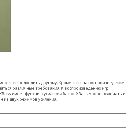
может не подходить другому. Кроме того, на воспроизведение
няться различные требования. К воспроизведению игр
XBass имеет функцию усиления басов. XBass можно включать и
н из двух режимов усиления.