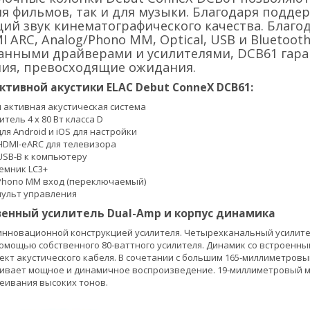
ля фильмов, так и для музыки. Благодаря поддер
й звук кинематографического качества. Благо
 ARC, Analog/Phono MM, Optical, USB и Bluetoot
анными драйверами и усилителями, DCB61 гара
ия, превосходящие ожидания.
ктивной акустики ELAC Debut ConneX DCB61:
 активная акустическая система
тель 4 x 80 Вт класса D
я Android и iOS для настройки
DMI-eARC для телевизора
SB-B к компьютеру
иемник LC3+
Phono MM вход (переключаемый)
пульт управления
енный усилитель Dual-Amp и корпус динамика
инновационной конструкцией усилителя. Четырехканальный усилит
омощью собственного 80-ваттного усилителя. Динамик со встроенн
ект акустического кабеля. В сочетании с большим 165-миллиметро
чивает мощное и динамичное воспроизведение. 19-миллиметровый 
еивания высоких тонов.