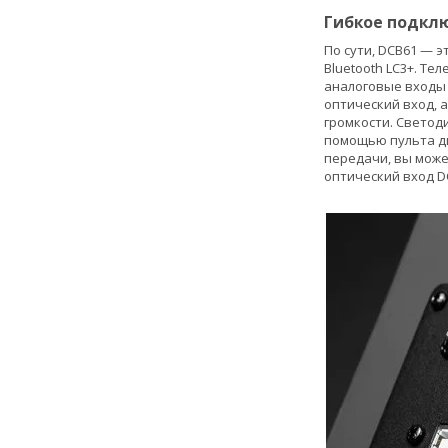
Гибкое подкл
По сути, DCB61 — 
Bluetooth LC3+. Т
аналоговые входы
оптический вход, 
громкости. Светод
помощью пульта ди
передачи, вы мож
оптический вход D