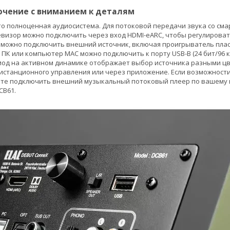
ючение с вниманием к деталям
это полноценная аудиосистема. Для потоковой передачи звука со с
елевизор можно подключить через вход HDMI-eARC, чтобы регулирова
 можно подключить внешний источник, включая проигрыватель плас
а ПК или компьютер MAC можно подключить к порту USB-B (24 бит/96 
иод на активном динамике отображает выбор источника разными цв
станционного управления или через приложение. Если возможности
ете подключить внешний музыкальный потоковый плеер по вашему в
CB61.