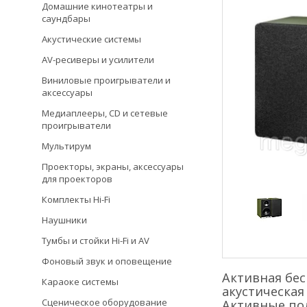
Домашние кинотеатры и
саундбары
Акустические системы
AV-ресиверы и усилители
Виниловые проигрыватели и
аксессуары
Медиаплееры, CD и сетевые
проигрыватели
Мультирум
Проекторы, экраны, аксессуары
для проекторов
Комплекты Hi-Fi
Наушники
Тумбы и стойки Hi-Fi и AV
Фоновый звук и оповещение
Активная бес
Караоке системы
акустическая
Сценическое оборудование
Активные по