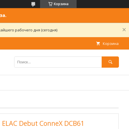
Корзина
за.
айшего рабочего дня (сегодня)
Корзина
 ELAC Debut ConneX DCB61