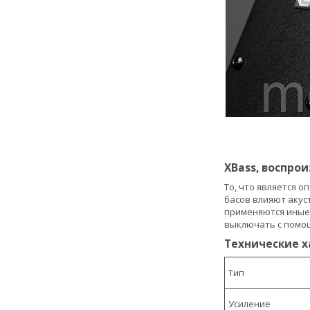
XBass, воспро
То, что является 
басов влияют акус
применяются иные 
выключать с помощ
Технические х
Тип
Усиление