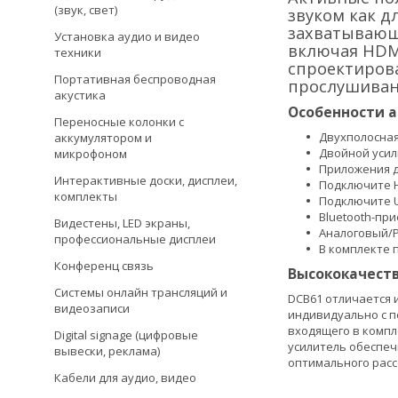
(звук, свет)
звуком как д
захватывающи
Установка аудио и видео
включая HDMI
техники
спроектиров
Портативная беспроводная
прослушиван
акустика
Особенности а
Переносные колонки с
Двухполосная
аккумулятором и
Двойной усили
микрофоном
Приложения дл
Интерактивные доски, дисплеи,
Подключите H
комплекты
Подключите U
Bluetooth-пр
Видестены, LED экраны,
Аналоговый/
профессиональные дисплеи
В комплекте 
Конференц связь
Высококачеств
Системы онлайн трансляций и
DCB61 отличается 
видеозаписи
индивидуально с п
входящего в компл
Digital signage (цифровые
усилитель обеспе
вывески, реклама)
оптимального расс
Кабели для аудио, видео