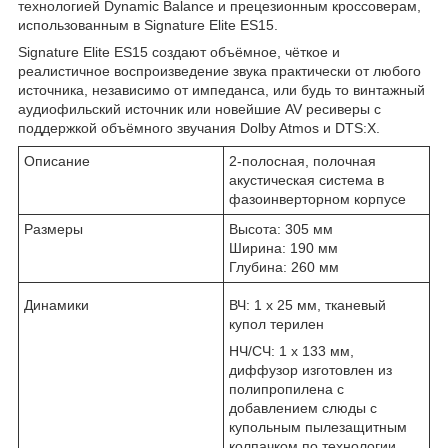
технологией Dynamic Balance и прецезионным кроссоверам,
использованным в Signature Elite ES15.
Signature Elite ES15 создают объёмное, чёткое и
реалистичное воспроизведение звука практически от любого
источника, независимо от импеданса, или будь то винтажный
аудиофильский источник или новейшие AV ресиверы с
поддержкой объёмного звучания Dolby Atmos и DTS:X.
Описание
2-полосная, полочная
акустическая система в
фазоинверторном корпусе
Размеры
Высота: 305 мм
Ширина: 190 мм
Глубина: 260 мм
Динамики
ВЧ: 1 х 25 мм, тканевый
купол терилен
НЧ/СЧ: 1 х 133 мм,
диффузор изготовлен из
полипропилена с
добавлением слюды с
купольным пылезащитным
колпачком по технологии