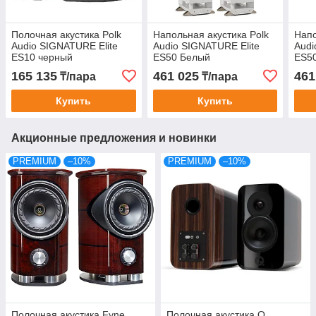
Полочная акустика Polk
Напольная акустика Polk
Напо
Audio SIGNATURE Elite
Audio SIGNATURE Elite
Audi
ES10 черный
ES50 Белый
ES5
165 135
461 025
461
₸/пара
₸/пара
Купить
Купить
Акционные предложения и новинки
PREMIUM
–10%
PREMIUM
–10%
Полочная акустика Fyne
Полочная акустика Q