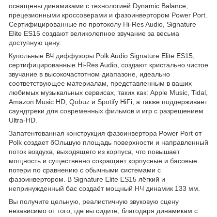
оснащены динамиками с технологией Dynamic Balance,
прецезионными кроссоверами и фазоинвертором Power Port.
Сертифицированные по протоколу Hi-Res Audio, Signature
Elite ES15 создают великолепное звучание за весьма
доступную цену.
Купольные ВЧ диффузоры Polk Audio Signature Elite ES15,
сертифицированные Hi-Res Audio, создают кристально чистое
звучание в высокочастотном диапазоне, идеально
соответствующее материалам, представленным в ваших
любимых музыкальных сервисах, таких как: Apple Music, Tidal,
Amazon Music HD, Qobuz и Spotify HiFi, а также поддерживает
саундтреки для современных фильмов и игр с разрешением
Ultra-HD.
Запатентованная конструкция фазоинвертора Power Port от
Polk создает бОльшую площадь поверхности и направленный
поток воздуха, выходящего из корпуса, что повышает
мощность и существенно сокращает корпусные и басовые
потери по сравнению с обычными системами с
фазоинвертором. В Signature Elite ES15 лёгкий и
непринужденный бас создаёт мощный НЧ динамик 133 мм.
Вы получите цельную, реалистичную звуковую сцену
независимо от того, где вы сидите, благодаря динамикам с