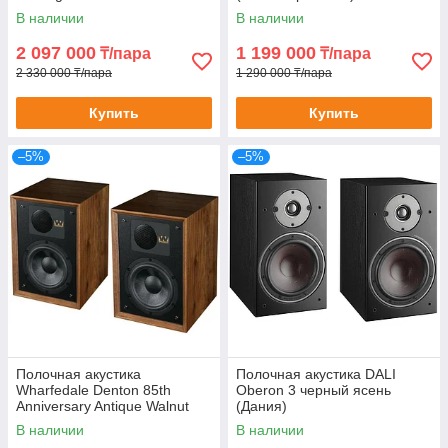
В наличии
В наличии
2 097 000
1 199 000
₸/пара
₸/пара
2 330 000 ₸/пара
1 290 000 ₸/пара
Купить
Купить
–5%
–5%
Полочная акустика
Полочная акустика DALI
Wharfedale Denton 85th
Oberon 3 черный ясень
Anniversary Antique Walnut
(Дания)
(Великобритания)
В наличии
В наличии