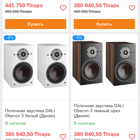
441 750
380 940,50
₸/пара
₸/пара
465 000 ₸/пара
400 990 ₸/пара
Купить
Купить
–5%
–5%
Полочная акустика DALI
Полочная акустика DALI
Oberon 3 темный орех
Oberon 3 белый (Дания)
(Дания)
В наличии
В наличии
380 940,50
380 940,50
₸/пара
₸/пара