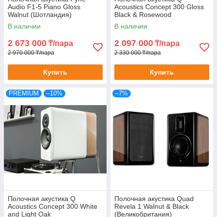
Audio F1-5 Piano Gloss
Acoustics Concept 300 Gloss
Walnut (Шотландия)
Black & Rosewood
В наличии
В наличии
2 673 000
2 097 000
₸/пара
₸/пара
2 970 000 ₸/пара
2 330 000 ₸/пара
Купить
Купить
PREMIUM
–10%
–7%
Полочная акустика Q
Полочная акустика Quad
Acoustics Concept 300 White
Revela 1 Walnut & Black
and Light Oak
(Великобритания)