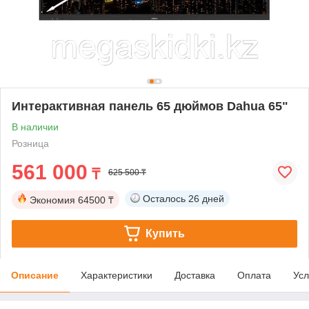
Интерактивная панель 65 дюймов Dahua 65"
В наличии
Розница
561 000
₸
625 500 ₸
Осталось
26 дней
Экономия
64500 ₸
Купить
Описание
Характеристики
Доставка
Оплата
Усл