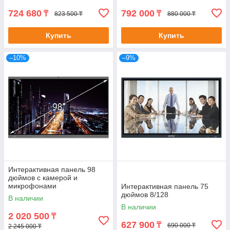
724 680
792 000
₸
₸
823 500 ₸
880 000 ₸
Купить
Купить
–10%
–9%
Интерактивная панель 98
дюймов с камерой и
микрофонами
Интерактивная панель 75
дюймов 8/128
В наличии
В наличии
2 020 500
₸
627 900
₸
690 000 ₸
2 245 000 ₸