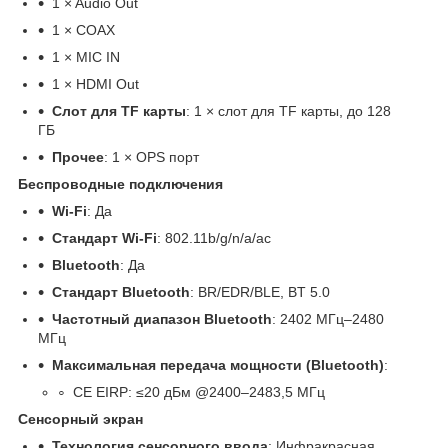
1 × Audio Out
1 × COAX
1 × MIC IN
1 × HDMI Out
Слот для TF карты
: 1 × слот для TF карты, до 128
ГБ
Прочее
: 1 × OPS порт
Беспроводные подключения
Wi-Fi
: Да
Стандарт
Wi-Fi
: 802.11b/g/n/a/ac
Bluetooth
: Да
Стандарт
Bluetooth
: BR/EDR/BLE, BT 5.0
Частотный диапазон Bluetooth
: 2402 МГц–2480
МГц
Максимальная передача мощности (Bluetooth)
:
CE EIRP: ≤20 дБм @2400–2483,5 МГц
Сенсорный экран
Технология сенсорного ввода
: Инфракрасная