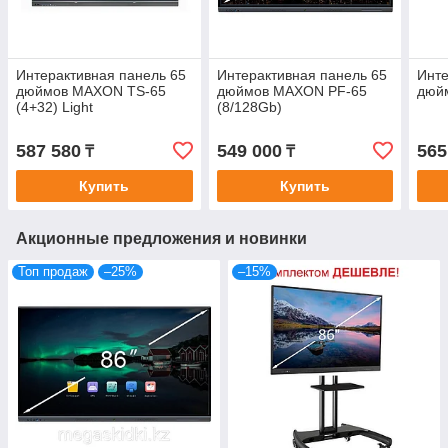
Интерактивная панель 65
Интерактивная панель 65
Инте
дюймов MAXON TS-65
дюймов MAXON PF-65
дюйм
(4+32) Light
(8/128Gb)
587 580
549 000
565
₸
₸
Купить
Купить
Акционные предложения и новинки
Топ продаж
–25%
–15%