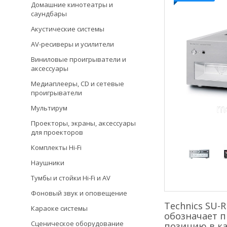
Домашние кинотеатры и
саундбары
Акустические системы
AV-ресиверы и усилители
Виниловые проигрыватели и
аксессуары
Медиаплееры, CD и сетевые
проигрыватели
Мультирум
Проекторы, экраны, аксессуары
для проекторов
Комплекты Hi-Fi
Наушники
Тумбы и стойки Hi-Fi и AV
Фоновый звук и оповещение
Technics SU-
Караоке системы
обозначает п
Сценическое оборудование
позицию в ка