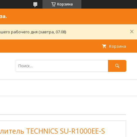
Корзина
за.
его рабочего дня (завтра, 07.08)
Корзина
литель TECHNICS SU-R1000EE-S