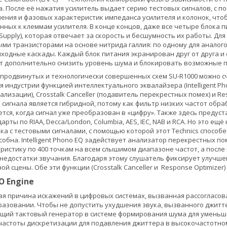
. После её нажатия усилитель выдает серию тестовых сигналов, с
ения и фазовых характеристик импеданса усилителя и колонок, чт
нных к клеммам усилителя. В конце концов, даже все четыре блока 
 Supply), которая отвечает за скорость и бесшумность их работы. Д
ыми транзисторами на основе нитрида галлия: по одному для аналог
ходные каскады. Каждый блок питания экранирован друг от друга и
т дополнительно снизить уровень шума и блокировать возможные п
 продвинутых и технологически совершенных схем SU-R1000 можно 
индустрии функцией интеллектуального эквалайзера (Intelligent Phon
ализации), Crosstalk Canceller (подавитель перекрестных помех) и Re
 сигнала является гибридной, потому как фильтр низких частот обр
тся, когда сигнал уже преобразован в «цифру». Также здесь предус
арты по RIAA, Decca/London, Columbia, AES, IEC, NAB и RCA. Но это ещ
ка с тестовыми сигналами, с помощью которой этот Technics способ
особна. Intelligent Phono EQ задействует анализатор перекрестных 
ристику по 400 точкам на всем слышимом диапазоне частот, а посл
недостатки звучания. Благодаря этому слушатель фиксирует улучш
й сцены. Обе эти функции (Crosstalk Canceller и Response Optimize
O Engine
я причина искажений в цифровых системах, вызванная рассогласов
азовании. Чтобы не допустить ухудшения звука, вызванного джитт
щий тактовый генератор в системе формирования шума для уменьш
астоты дискретизации для подавления джиттера в высокочастотно