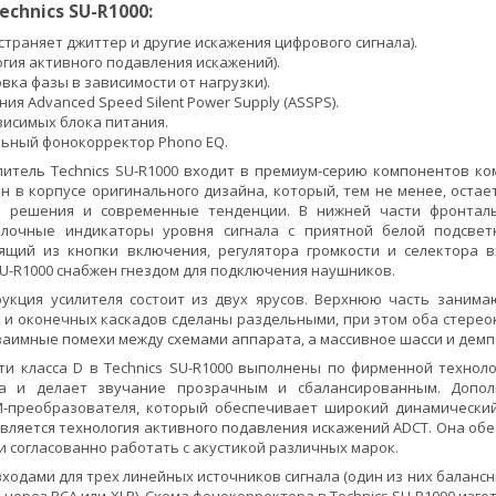
chnics SU-R1000:
устраняет джиттер и другие искажения цифрового сигнала).
огия активного подавления искажений).
вка фазы в зависимости от нагрузки).
ия Advanced Speed Silent Power Supply (ASSPS).
исимых блока питания.
ьный фонокорректор Phono EQ.
литель Technics SU-R1000 входит в премиум-серию компонентов к
н в корпусе оригинального дизайна, который, тем не менее, оста
е решения и современные тенденции. В нижней части фронтал
елочные индикаторы уровня сигнала с приятной белой подсве
оящий из кнопки включения, регулятора громкости и селектора
 SU-R1000 снабжен гнездом для подключения наушников.
рукция усилителя состоит из двух ярусов. Верхнюю часть занима
 и оконечных каскадов сделаны раздельными, при этом оба стере
аимные помехи между схемами аппарата, а массивное шасси и дем
и класса D в Technics SU-R1000 выполнены по фирменной техноло
ла и делает звучание прозрачным и сбалансированным. Допол
-преобразователя, который обеспечивает широкий динамический
 является технология активного подавления искажений ADCT. Она о
и согласованно работать с акустикой различных марок.
ходами для трех линейных источников сигнала (один из них балансн