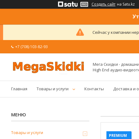
Создать сайт
на Satu.kz
Ут
Сейчас у компании нер
+7 (708) 103-82-93
Мега Скидки - домашние
High End аудио-видеот
Главная
Товары и услуги
Контакты
Доставка и 
Товары и услуги
PREMIUM