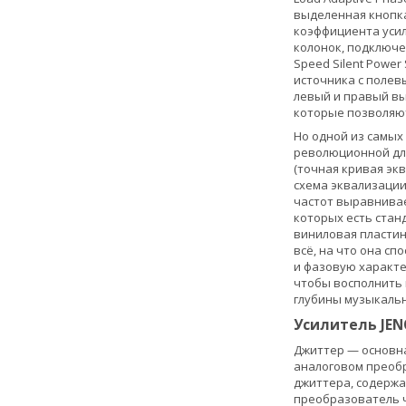
выделенная кнопка
коэффициента усил
колонок, подключе
Speed Silent Power
источника с полев
левый и правый вы
которые позволяю
Но одной из самых
революционной для 
(точная кривая экв
схема эквализации
частот выравнивае
которых есть станд
виниловая пластин
всё, на что она сп
и фазовую характе
чтобы восполнить 
глубины музыкально
Усилитель JEN
Джиттер — основна
аналоговом преобр
джиттера, содержа
преобразователь ч