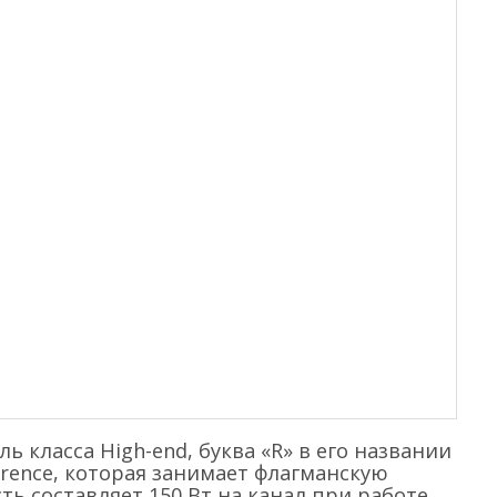
 класса High-end, буква «R» в его названии
rence, которая занимает флагманскую
ь составляет 150 Вт на канал при работе