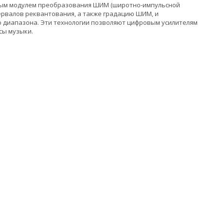
нным модулем преобразования ШИМ (широтно-импульсной
ервалов реквантования, а также градацию ШИМ, и
 диапазона. Эти технологии позволяют цифровым усилителям
сы музыки.