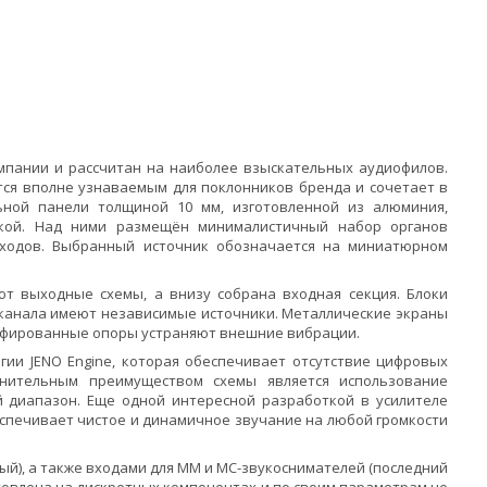
омпании и рассчитан на наиболее взыскательных аудиофилов.
ется вполне узнаваемым для поклонников бренда и сочетает в
ьной панели толщиной 10 мм, изготовленной из алюминия,
ткой. Над ними размещён минималистичный набор органов
 входов. Выбранный источник обозначается на миниатюрном
ют выходные схемы, а внизу собрана входная секция. Блоки
оканала имеют независимые источники. Металлические экраны
пфированные опоры устраняют внешние вибрации.
гии JENO Engine, которая обеспечивает отсутствие цифровых
нительным преимуществом схемы является использование
 диапазон. Еще одной интересной разработкой в усилителе
беспечивает чистое и динамичное звучание на любой громкости
ый), а также входами для MM и MC-звукоснимателей (последний