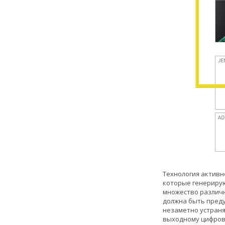
Технология активн
которые генерирую
множество различн
должна быть пред
незаметно устраня
выходному цифрово