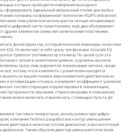
 помощью которых проводятся измерения выходного
обы сформировать идеальный импульсный отклик для любых
питания основаны на фирменной технологии AS2PS (Advanced
ля питания схем усилителя используются четыре независимых
овой и цифровой части схемотехники, ещё два обслуживают
 от других элементов схемы металлическими пластинами,
омехи.
считать фонокорректор, который японские инженеры оснастили
o EQ). Он включает в себя сразу три функции: Accurate EQ
sponse Optimizer (оптимизатор отклика). По своей сути эта
абатывает сигнал в аналоговом домене, а уровень высоких
тановлены сразу семь вариантов эквализации сигнала, среди
ё не всё, потому что в комплекте с усилителем находится
ен выжать из вашей головки звукоснимателя действительно
помех и оптимизацию отклика, и измеряет коэффициент усиления
е вносит соответствующие корректировки в эквализацию,
ение прозрачности звучания, стереопанорамы и повышение
r) также можно включать и выключать с помощью пульта ДУ.
анием в тактовых генераторах, используемых при цифро-
ером, компания Technics разработала контур уменьшения
ения джиттера в низкочастотном диапазоне, и высокоточный
м диапазоне. Таким образом джиттер уменьшается во всем