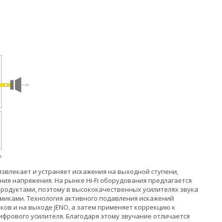
извлекает и устраняет искажения на выходной ступени,
ия напряжения. На рынке Hi-Fi оборудования предлагается
родуктами, поэтому в высококачественных усилителях звука
иками. Технология активного подавления искажений
ков и на выходе JENO, а затем применяет коррекцию к
фрового усилителя. Благодаря этому звучание отличается