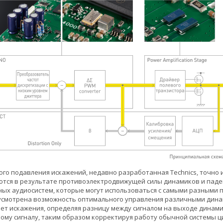
ого подавления искажений, недавно разработанная Technics, точно 
тся в результате противоэлектродвижущей силы динамиков и паден
ых аудиосистем, которые могут использоваться с самыми разными п
усмотрена возможность оптимального управления различными динам
ет искажения, определяя разницу между сигналом на выходе динами
му сигналу, таким образом корректируя работу обычной системы ци