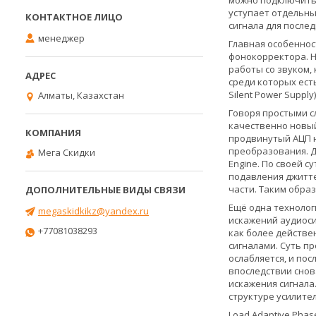
можно подключить 
уступает отдельны
сигнала для последн
менеджер
Главная особеннос
фонокорректора. Н
работы со звуком,
среди которых есть 
Silent Power Suppl
Алматы, Казахстан
Говоря простыми с
качественно новый
продвинутый АЦП н
преобразования. Д
Мега Скидки
Engine. По своей 
подавления джитте
части. Таким обра
Ещё одна технологи
megaskidkikz@yandex.ru
искажений аудиоси
+77081038293
как более действе
сигналами. Суть п
ослабляется, и по
впоследствии снов
искажения сигнала
структуре усилител
Load Adaptive Phas