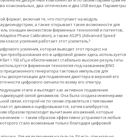
отовлена на дискретных компонентах и по своим параметрам не
два коаксиальных, два оптических и два USB-входа. Параметры
ой формат, включая те, что поступают на модуль
я аудиоиндустрии, а также открывает такие возможности для
итель оснащен множеством фирменных технологий и патентов,
d Adaptive Phase Calibration), а также AS2PS (Advanced Speed
ком классе усиления работает этот усилитель?
ифрового усиления, которая выводит этот процесс на
 при преобразования его в цифровой домен здесь используется
 бит \ 192 кГц и обеспечивает стабильно высокие результаты
 используется фирменная технология под названием JENO
 из прецизионного генератора тактовых импульсов для
оты дискретизации для подавления джиттера в верхней его
точности цифрового сигнала по всему его спектру.
на следующем этапе и выглядит как активное подавление
тродвижущей силой динамиков. Она была создана инженерами
ой связи, которой не по силам справляться с пиковыми
игнал от динамика оцифровывается, затем калибруется,
 Таким образом происходит вычитание искажений, которые
м значением — таким образом эффективно устраняются любые
 которого стало возможным только благодаря цифровой
 нагрузки. Для её включения на пульте ДУ есть специально