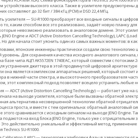
через RCA или XLR). Схема фонокорректора в Technics SU-R1000 изг
м устройствам высокого класса. Также в усилителе предусмотрены 
их составляют до 32 бит / 384 кГц (PCM) и DSD 22,4 МГц.
ть усилителя — SU-R1000 преобразует все входные сигналы в цифров
о то, каким способом все это реализовано, задаёт новую планку дл
 которые невозможно реализовать в аналоговом домене. Этот усил
JENO Engine и ADCT (Active Distortion Cancelling Technology), LAPC (Loa
y). Но для начала стоит уяснить один из самых важных моментов: в ка
ловами, японские инженеры практически создали свою технологию ц
 уровень. Для сохранения качества исходного аналогового сигнала,
а базе чипа АЦП AK5572EN 1740EAC, который совместим с потоками 24
ля устранения джиттера в этой продвинутой цифровой архитектуре
сути она является комплексом аппаратных решений, который состоит
ра в нижней части спектра, и высокоточного преобразователя част
зом, этот комплексный подход позволяет всецело устранить любые не
я — ADCT (Active Distortion Cancelling Technology) — работает уже 
гнала на выходе усилителя, которые были вызваны обратной элек
нная альтернатива несовершенной технологии обратной отрицательн
роцесса проста, и вместе с тем оригинальна: обратный аналоговый с
сле этого сравнивается с исходным сигналом на выходе JENO Engine.
а подаются на вход блока JENO Engine, только уже с отрицательны
. Это действительно уникальный и эффективный метод, применение
я Technics SU-R1000.
e Calibration (LAPС) — технология калибровки фазы в зависимости от