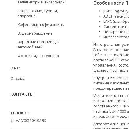
Телевизоры и аксессуары
Особенности Te
Спорт, отдых, туризм,
JENO Engine (
здоровье
ADCT (технол
LAPC (калибро
Кофеварки, кофемашины
Система питан
Четыре незав
Видеонаблюдение
Интеллектуал
Зарядные станции для
Интегральный уси
автомобилей
Аппарат изготовле
себе классически
Фото и видео техника
расположены стр
управления, сост
О нас
дисплее. Technics
Внутренняя конст
Отзывы
питания у входных
предотвращают вз
КОНТАКТЫ
Усилители мощност
искажений сигна
собственного ШИМ
Technics SU-R1000
и позволяет модел
+7 (708) 103-82-93
Аппарат оснащен в