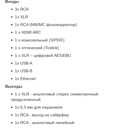
Входы
3х RCA
1х XLR
1х RCA (MM/MC фонокорректор)
1 x HDMI ARC
1 х коаксиальный (S/PDIF)
1 х оптический (Toslink)
1 х XLR – цифровой AES/EBU
1х USB-A
1x USB-B
1x Ethernet
Выходы
1 x XLR - аналоговый стерео симметричный
предусиленный
1х 6,3 мм для наушников
1х RCA - выход на сабвуфер
1х RCA - аналоговый линейный