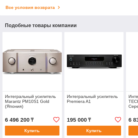
Все условия возврата
Подобные товары компании
Интегральный усилитель
Интегральный усилитель
Инте
Marantz PM10S1 Gold
Premiera A1
TEC
(Япония)
Сере
6 496 200
195 000
6 8
₸
₸
Купить
Купить