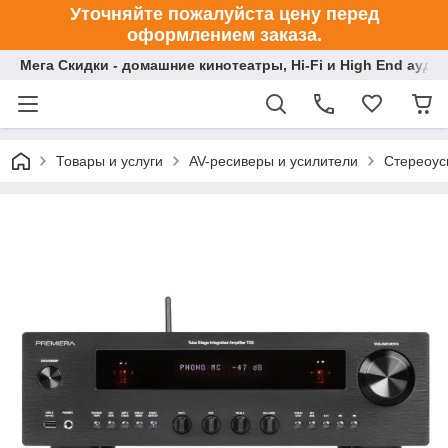
Уточняйте пожалуйста цену перед
оформлением заказа.
Мега Скидки - домашние кинотеатры, Hi-Fi и High End ауди
Товары и услуги
AV-ресиверы и усилители
Стереоус