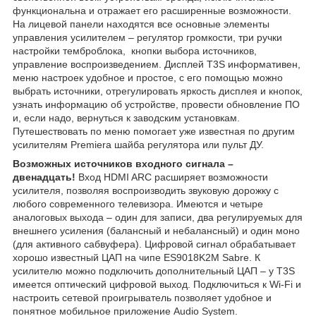
функциональна и отражает его расширенные возможности.
На лицевой панели находятся все основные элементы
управления усилителем – регулятор громкости, три ручки
настройки темброблока, кнопки выбора источников,
управление воспроизведением. Дисплей T3S информативен,
меню настроек удобное и простое, с его помощью можно
выбрать источники, отрегулировать яркость дисплея и кнопок,
узнать информацию об устройстве, провести обновление ПО
и, если надо, вернуться к заводским установкам.
Путешествовать по меню помогает уже известная по другим
усилителям Premiera шайба регулятора или пульт ДУ.
Возможных источников входного сигнала –
двенадцать!
Вход HDMI ARC расширяет возможности
усилителя, позволяя воспроизводить звуковую дорожку с
любого современного телевизора. Имеются и четыре
аналоговых выхода – один для записи, два регулируемых для
внешнего усиления (балансный и небалансный) и один моно
(для активного сабвуфера). Цифровой сигнал обрабатывает
хорошо известный ЦАП на чипе ES9018K2M Sabre. К
усилителю можно подключить дополнительный ЦАП – у T3S
имеется оптический цифровой выход. Подключиться к Wi-Fi и
настроить сетевой проигрыватель позволяет удобное и
понятное мобильное приложение Audio System.