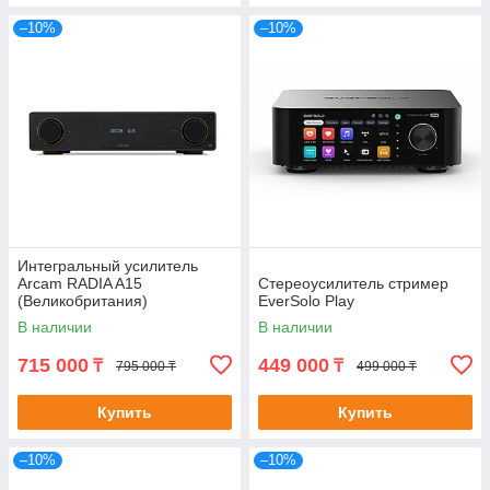
–10%
–10%
Интегральный усилитель
Arcam RADIA A15
Стереоусилитель стример
(Великобритания)
EverSolo Play
В наличии
В наличии
715 000
449 000
₸
₸
795 000 ₸
499 000 ₸
Купить
Купить
–10%
–10%