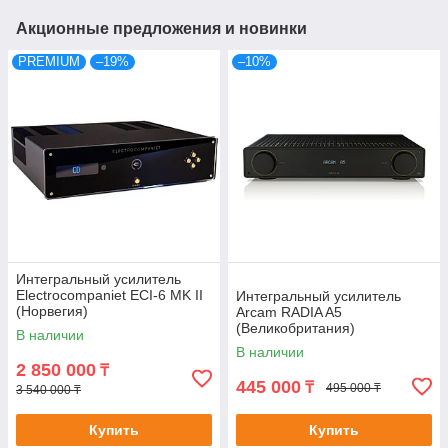
Акционные предложения и новинки
PREMIUM
–19%
–10%
Интегральный усилитель
Electrocompaniet ECI-6 MK II
Интегральный усилитель
(Норвегия)
Arcam RADIA A5
(Великобритания)
В наличии
В наличии
2 850 000
₸
445 000
₸
495 000 ₸
3 540 000 ₸
Купить
Купить