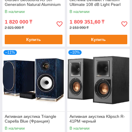
Generation Natural Aluminium
Ultimate 108 dB Light Pearl
(Франция)
В наличии
В наличии
1 820 000
1 809 351,60
₸
₸
2 321 000 ₸
2 153 990 ₸
Купить
Купить
–11%
–10%
Активная акустика Triangle
Активная акустика Klipsch R-
Capella Blue (Франция)
41PM черный
В наличии
В наличии