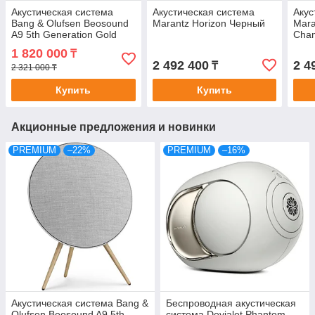
Акустическая система
Акустическая система
Акус
Bang & Olufsen Beosound
Marantz Horizon Черный
Mara
A9 5th Generation Gold
Cha
Tone
1 820 000
₸
2 492 400
2 4
₸
2 321 000 ₸
Купить
Купить
Акционные предложения и новинки
PREMIUM
–22%
PREMIUM
–16%
Акустическая система Bang &
Беспроводная акустическая
Olufsen Beosound A9 5th
система Devialet Phantom