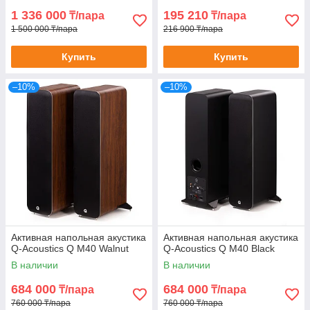
1 336 000
195 210
₸/пара
₸/пара
1 500 000 ₸/пара
216 900 ₸/пара
Купить
Купить
–10%
–10%
Активная напольная акустика
Активная напольная акустика
Q-Acoustics Q M40 Walnut
Q-Acoustics Q M40 Black
В наличии
В наличии
684 000
684 000
₸/пара
₸/пара
760 000 ₸/пара
760 000 ₸/пара