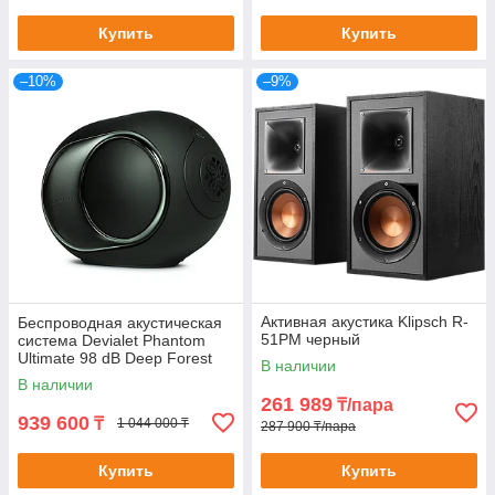
Купить
Купить
–10%
–9%
Активная акустика Klipsch R-
Беспроводная акустическая
51PM черный
система Devialet Phantom
Ultimate 98 dB Deep Forest
В наличии
(Франция)
В наличии
261 989
₸/пара
939 600
₸
1 044 000 ₸
287 900 ₸/пара
Купить
Купить