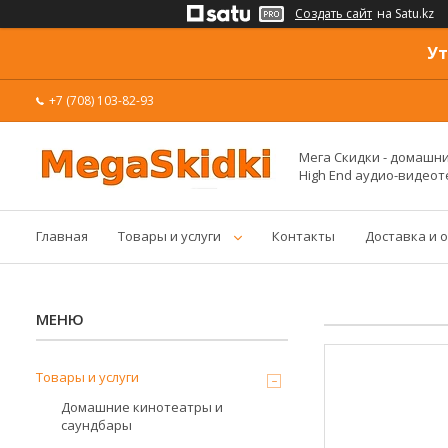
Создать сайт
на Satu.kz
Ут
+7 (708) 103-82-93
Мега Скидки - домашние
High End аудио-видеот
Главная
Товары и услуги
Контакты
Доставка и 
Товары и услуги
Домашние кинотеатры и
саундбары