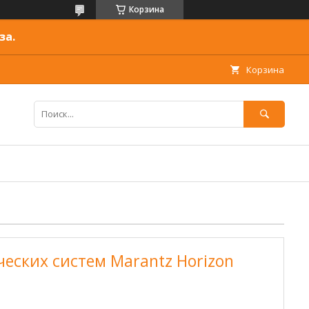
Корзина
за.
Корзина
ческих систем Marantz Horizon