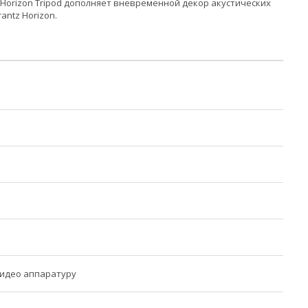
 Horizon Tripod дополняет вневременной декор акустических
ntz Horizon.
видео аппаратуру