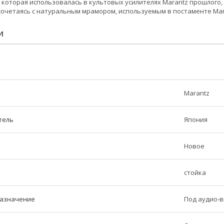
, которая использовалась в культовых усилителях Marantz прошлого,
 сочетаясь с натуральным мрамором, используемым в постаменте Mara
И
Marantz
тель
Япония
Новое
стойка
назначение
Под аудио-