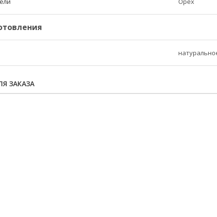
бели
Орех
отовления
натуральное
Я ЗАКАЗА