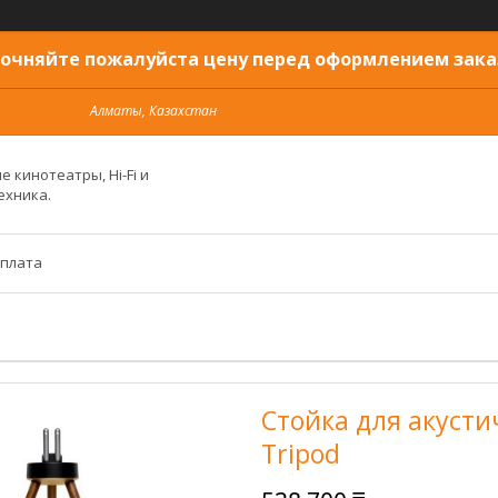
очняйте пожалуйста цену перед оформлением зака
Алматы, Казахстан
 кинотеатры, Hi-Fi и
ехника.
оплата
Стойка для акусти
Tripod