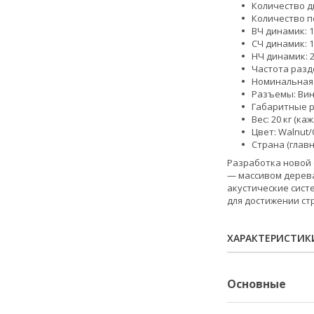
Количество д
Количество по
ВЧ динамик: 
СЧ динамик: 1
НЧ динамик: 2
Частота разде
Номинальная 
Разъемы: Вин
Габаритные ра
Вес: 20 кг (ка
Цвет: Walnut
Страна (главн
Разработка новой 
— массивом дерева
акустические сист
для достижении ст
ХАРАКТЕРИСТИК
Основные