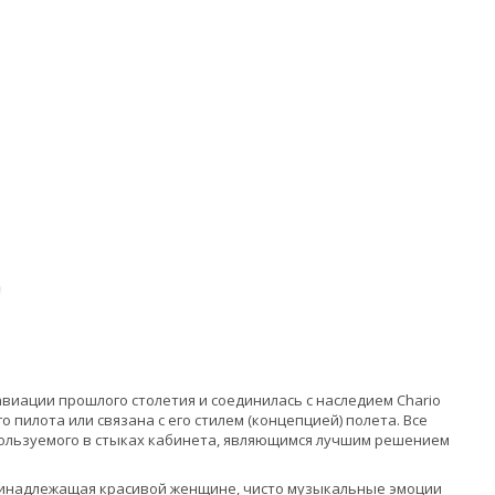
виации прошлого столетия и соединилась с наследием Chario
 пилота или связана с его стилем (концепцией) полета. Все
спользуемого в стыках кабинета, являющимся лучшим решением
принадлежащая красивой женщине, чисто музыкальные эмоции