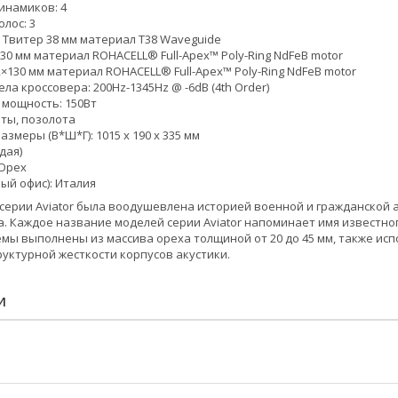
инамиков: 4
лос: 3
1 Твитер 38 мм материал T38 Waveguide
30 мм материал ROHACELL® Full-Apex™ Poly-Ring NdFeB motor
×130 мм материал ROHACELL® Full-Apex™ Poly-Ring NdFeB motor
ла кроссовера: 200Hz-1345Hz @ -6dB (4th Order)
мощность: 150Вт
ты, позолота
змеры (В*Ш*Г): 1015 x 190 x 335 мм
ждая)
/Орех
ый офис): Италия
серии Aviator была воодушевлена историей военной и гражданской а
. Каждое название моделей серии Aviator напоминает имя известного
емы выполнены из массива ореха толщиной от 20 до 45 мм, также и
руктурной жесткости корпусов акустики.
И