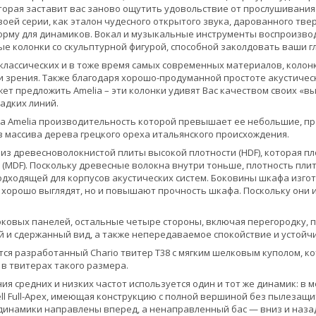
оторая заставит вас заново ощутить удовольствие от прослушивания
воей серии, как эталон чудесного открытого звука, дарованного тв
рму для динамиков. Вокал и музыкальные инструменты воспроизвод
е колонки со скульптурной фигурой, способной заколдовать ваши гл
классических и в тоже время самых современных материалов, колонки
и зрения. Также благодаря хорошо-продуманной простоте акустичес
жет предложить Amelia – эти колонки удивят Вас качеством своих «
ладких линий.
а Amelia производительность которой превышает ее небольшие, проп
з массива дерева грецкого ореха итальянского происхождения.
 из древесноволокнистой плиты высокой плотности (HDF), которая 
 (MDF). Поскольку древесные волокна внутри тоньше, плотность пли
одходящей для корпусов акустических систем. Боковины шкафа изгото
 хорошо выглядят, но и повышают прочность шкафа. Поскольку они и
ковых панелей, остальные четыре стороны, включая перегородку, п
й и сдержанный вид, а также непередаваемое спокойствие и устойч
ется разработанный Chario твитер T38 с мягким шелковым куполом, 
 в твитерах такого размера.
я средних и низких частот используется один и тот же динамик: в мо
ll Full-Apex, имеющая конструкцию с полной вершиной без пылезащи
инамики направлены вперед, а ненаправленный бас — вниз и наза