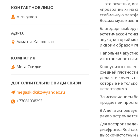
— это акустика, к
«прозрачных» из с
стабильную платфо
менеджер
Весьма музыкальны
Благодаря выбору 
эстетической точк
звука, который мо
Алматы, Казахстан
и своим образом г
Напольная акустик
изготавливается и
Мега Скидки
Корпус изготовлен
средней плотности
делает ее очень п
которые не только
неповторима.
megaskidkikz@yandex.ru
За исключением бо
+77081038293
придает ей просто
В Amelia использу
редко встречается
Для воспроизведени
диафрагма Rochace
высокочастотный д