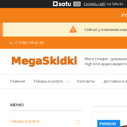
Создать сайт
на Satu.kz
Ут
Сейчас у компании нер
+7 (708) 103-82-93
Мега Скидки - домашние
High End аудио-видеот
Главная
Товары и услуги
Контакты
Доставка и 
Товары и услуги
PREMIUM