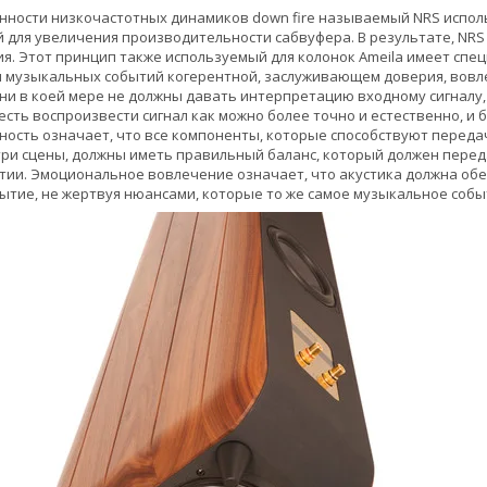
ности низкочастотных динамиков down fire называемый NRS исполь
 для увеличения производительности сабвуфера. В результате, NRS 
ия. Этот принцип также используемый для колонок Ameila имеет спе
 музыкальных событий когерентной, заслуживающем доверия, вовл
ни в коей мере не должны давать интерпретацию входному сигналу,
есть воспроизвести сигнал как можно более точно и естественно, и 
ность означает, что все компоненты, которые способствуют перед
ри сцены, должны иметь правильный баланс, который должен перед
ии. Эмоциональное вовлечение означает, что акустика должна об
ытие, не жертвуя нюансами, которые то же самое музыкальное собы