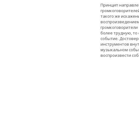
Принцип направлен
громкоговорителей
такого же искажен
воспроизведением
громкоговорители 
более трудную, то 
событие. Достовер
инструментов внут
музыкальном событ
воспроизвести соб