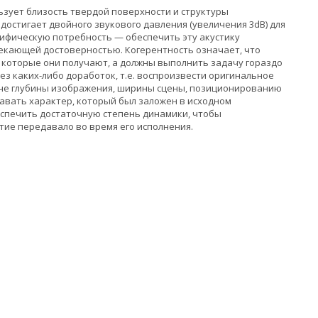
зует близость твердой поверхности и структуры
достигает двойного звукового давления (увеличения 3dB) для
цифическую потребность — обеспечить эту акустику
екающей достоверностью. Когерентность означает, что
 которые они получают, а должны выполнить задачу гораздо
без каких-либо доработок, т.е. воспроизвести оригинальное
аче глубины изображения, ширины сцены, позиционированию
авать характер, который был заложен в исходном
еспечить достаточную степень динамики, чтобы
тие передавало во время его исполнения.