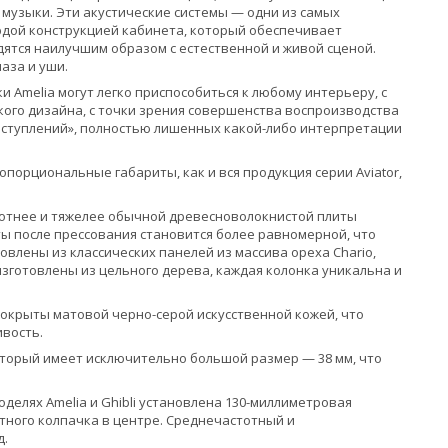
 музыки. Эти акустические системы — одни из самых
ердой конструкцией кабинета, который обеспечивает
ятся наилучшим образом с естественной и живой сценой.
аза и уши.
 Amelia могут легко приспособиться к любому интерьеру, с
кого дизайна, с точки зрения совершенства воспроизводства
выступлений», полностью лишенных какой-либо интерпретации
орциональные габариты, как и вся продукция серии Aviator,
плотнее и тяжелее обычной древесноволокнистой плиты
ты после прессования становится более равномерной, что
влены из классических панелей из массива ореха Chario,
зготовлены из цельного дерева, каждая колонка уникальна и
окрыты матовой черно-серой искусственной кожей, что
ивость.
который имеет исключительно большой размер — 38 мм, что
делях Amelia и Ghibli установлена ​​130-миллиметровая
тного колпачка в центре. Среднечастотный и
д.