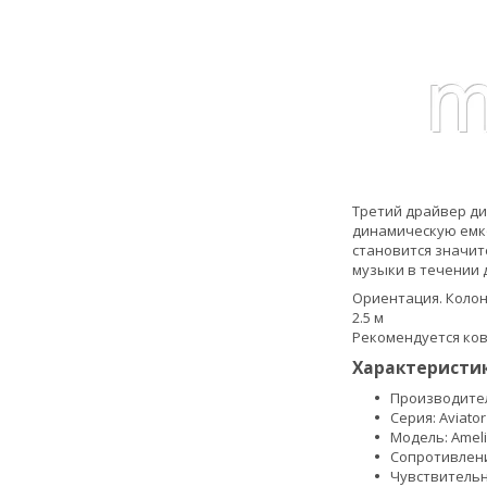
Третий драйвер ди
динамическую емко
становится значит
музыки в течении 
Ориентация. Коло
2.5 м
Рекомендуется ко
Характеристик
Производител
Серия: Aviator
Модель: Amel
Сопротивлени
Чувствительн