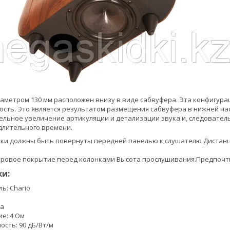
аметром 130 мм расположен внизу в виде сабвуфера. Эта конфигур
сть. Это является результатом размещения сабвуфера в нижней ча
ельное увеличение артикуляции и детализации звука и, следовате
длительного времени.
нки должны быть повернуты передней панелью к слушателю Дистанц
вровое покрытие перед колонками Высота прослушивания.Предпочт
и:
ь: Chario
ia
е: 4 Ом
ость: 90 дБ/Вт/м