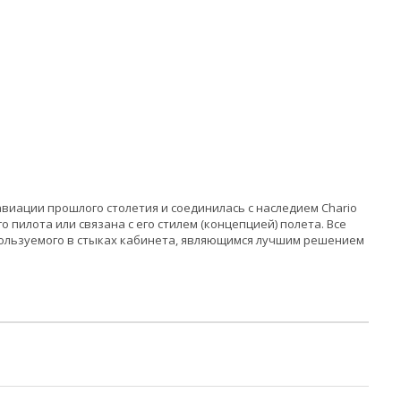
виации прошлого столетия и соединилась с наследием Chario
 пилота или связана с его стилем (концепцией) полета. Все
спользуемого в стыках кабинета, являющимся лучшим решением