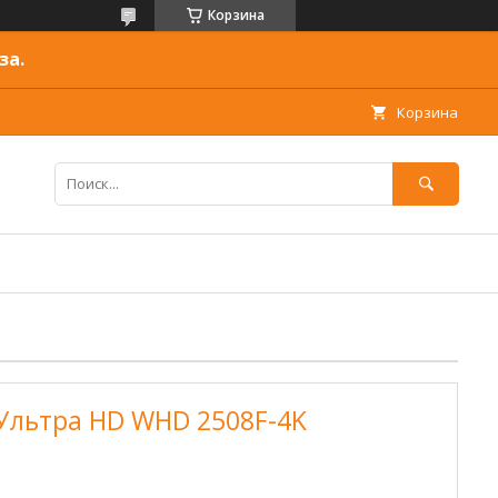
Корзина
за.
Корзина
Ультра HD WHD 2508F-4K