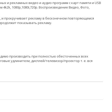
х и рекламных видео и аудио программ с карт памяти и USB
4k2k, 1080p,1080i,720p. Воспроизведение Видео, Фото,
, и прокручивает рекламу в бесконечном повторяющемся
 продолжит показывать рекламу.
ходимо производить при полностью обесточенных всех
говые удлинители, дисплей/телевизор/проектор т. е. вся