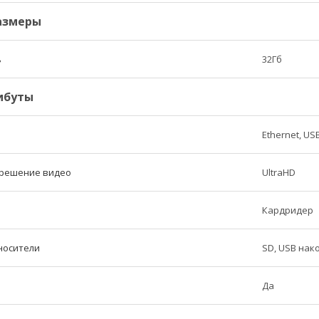
азмеры
ь
32Гб
ибуты
Ethernet, USB
решение видео
UltraHD
Кардридер
носители
SD, USB нак
Да