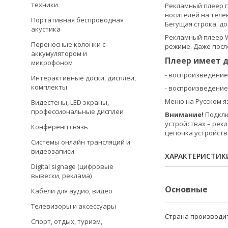
техники
Рекламный плеер п
носителей на теле
Портативная беспроводная
Бегущая строка, д
акустика
Рекламный плеер 
Переносные колонки с
режиме. Даже посл
аккумулятором и
Плеер имеет д
микрофоном
- воспроизведение
Интерактивные доски, дисплеи,
комплекты
- воспроизведение
Меню на Русском я
Видестены, LED экраны,
профессиональные дисплеи
Внимание!
Подклю
устройствах – рек
Конференц связь
цепочка устройств
Системы онлайн трансляций и
видеозаписи
ХАРАКТЕРИСТИК
Digital signage (цифровые
вывески, реклама)
Основные
Кабели для аудио, видео
Телевизоры и аксессуары
Страна производи
Спорт, отдых, туризм,