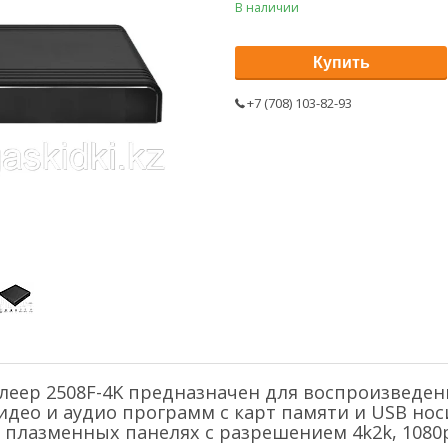
В наличии
Купить
+7 (708) 103-82-93
леер 2508F-4K предназначен для воспроизведе
део и аудио программ с карт памяти и USB нос
 плазменных панелях c разрешением 4k2k, 1080p,