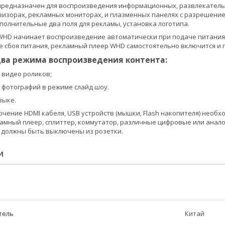
редназначен для воспроизведения информационных, развлекательны
визорах, рекламных мониторах, и плазменных панелях c разрешением 
ополнительные два поля для рекламы, установка логотипа.
WHD начинает воспроизведение автоматически при подаче питания
е сбоя питания, рекламный плеер WHD самостоятельно включится и
ва режима воспроизведения контента:
 видео роликов;
 фотографий в режиме слайд шоу.
зыке.
чение HDMI кабеля, USB устройств (мышки, Flash накопителя) необ
ламный плеер, сплиттер, коммутатор, различные цифровые или анало
 должны быть выключены из розетки.
И
тель
Китай