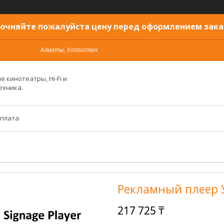
очняйте пожалуйста цену перед оформлением зака
Алматы, Казахстан
 кинотеатры, Hi-Fi и
ехника.
оплата
Рекламный плеер 
217 725 ₸