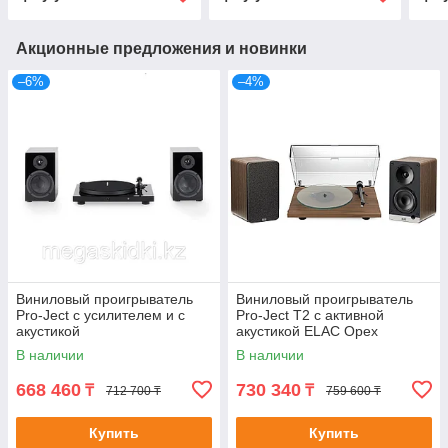
Акционные предложения и новинки
–6%
–4%
Виниловый проигрыватель
Виниловый проигрыватель
Pro-Ject с усилителем и с
Pro-Ject T2 с активной
акустикой
акустикой ELAC Орех
В наличии
В наличии
668 460
730 340
₸
₸
712 700 ₸
759 600 ₸
Купить
Купить