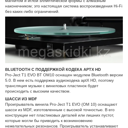
магнитом и иглой эллиптической формы с алмазным
наконечником; это настоящая система воспроизведения Hi-Fi
без каких-либо ограничений.
BLUETOOTH C ПОДДЕРЖКОЙ КОДЕКА APTX HD
Pro-Ject T1 EVO BT OM10 оснащен модулем Bluetooth версии
5.0. В нем есть поддержка аудиокодека aptX HD, поэтому
трансляция музыки с виниловых пластинок будет
происходить с высоким качеством.
ШАССИ ИЗ MDF
Проигрыватель винила Pro-Ject T1 EVO (OM 10) оснащают
шасси из MDF, изготовленным с высокой точностью. В его
конструкции нет пластиковых деталей или лишних пустот,
которые могли бы приводить к возникновению
нежелательных резонансов. Проигрыватель устанавливают