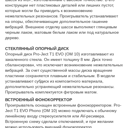
конструкции нет пластиковых деталей или лишних пустот,
которые могли бы приводить к возникновению
нежелательных резонансов. Проигрыватель устанавливают
на опоры, обеспечивающие дополнительное гашение
вибраций. Внешнюю отделку шасси выполняют глянцевым
черным лаком, матовым белым лаком или под натуральное
дерево.
СТЕКЛЯННЫЙ ОПОРНЫЙ ДИСК
Опорный диск Pro-Ject T1 EVO (OM 10) изготавливают из
закаленного стекла. Он имеет толщину 8 мм. Диск точно
сбалансирован, что исключает возникновение нежелательных
вибраций. За счет существенной массы диска вращение
пластинки сохраняется плавным и стабильным. В модели
устанавливают субдиск из композитного материала,
дополнительно устраняющий нежелательные резонансы.
Проигрыватель комплектуется фетровым матом.
ВСТРОЕННЫЙ ФОНОКОРРЕКТОР
Проигрыватель оснащен встроенным фонокорректором. Pro-
Ject T1 EVO Phono (OM 10) можно подключать к обычному
линейному входу стереоусилителя или AV-ресивера.
Встроенную схему сделали отключаемой, и при желании
можно использовать внешний фонокорректор.