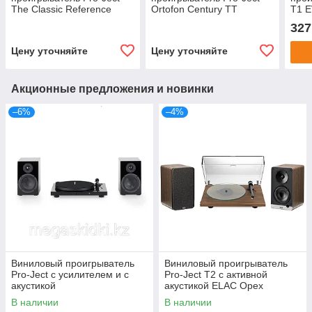
The Classic Reference
Ortofon Century TT
T1 
Piano Silver (Австрия)
(Concorde Silver) Черный
(Авс
327
лак
Цену уточняйте
Цену уточняйте
Акционные предложения и новинки
–6%
–4%
Виниловый проигрыватель
Виниловый проигрыватель
Pro-Ject с усилителем и с
Pro-Ject T2 с активной
акустикой
акустикой ELAC Орех
В наличии
В наличии