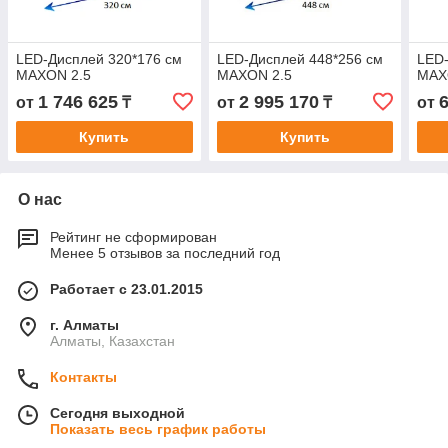
LED-Дисплей 320*176 см
LED-Дисплей 448*256 см
LED-
MAXON 2.5
MAXON 2.5
MAX
1 746 625
2 995 170
от
₸
от
₸
от
Купить
Купить
О нас
Рейтинг не сформирован
Менее 5 отзывов за последний год
Работает с 23.01.2015
г. Алматы
Алматы, Казахстан
Контакты
Сегодня выходной
Показать весь график работы